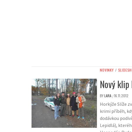
NOVINKY
/
SLIDES
Nový klip 
BY
LARA
16.11.2012
/
Horkýže Slíže zv
krimi příběh, kd
dodávkou podivín
Lepidlá), kteréh