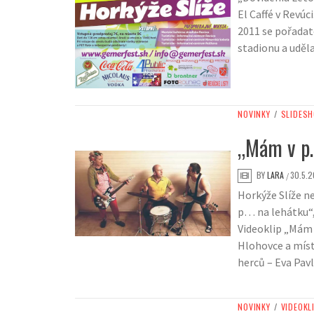
El Caffé v Revúc
2011 se pořadat
stadionu a uděla
NOVINKY
/
SLIDES
„Mám v p…
BY
LARA
30.5.2
/
Horkýže Slíže n
p… na lehátku“, 
Videoklip „Mám 
Hlohovce a míst
herců – Eva Pav
NOVINKY
/
VIDEOKL