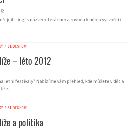
012
eřejnili singl s názvem Terárium a rovnou k němu vytvořili i
KY
/
SLIDESHOW
líže – léto 2012
a letní festivaly? Nabízíme vám přehled, kde můžete vidět a
líže.
KY
/
SLIDESHOW
íže a politika