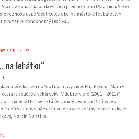
i. Akce se konali na parkovištích před hotelem Pyramida. V roce
elé rozhodli uspořádat celou akci na městské fotbalovém
t z ní tak plnohodnotný festival.
HOW
/
VIDEOKLIPY
 na lehátku“
011
edávno představili na YouTube nový videoklip k písni „Mám v
která je součástí výběrovky „V dobrej viere (2001 – 2011)“.
v p… na lehátku“ se natáčel v malé vesničce Rišňovce u
o členů skupiny v něm účinkuje trojice známých nitranských
líková, Martin Nahálka
IPY