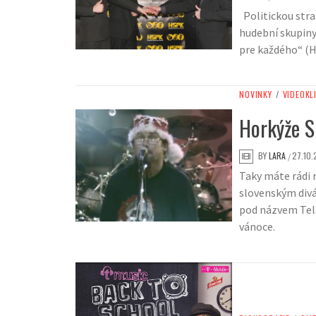
Politickou stra
hudební skupiny
pre každého“ (
NOVINKY
/
VIDEOKL
Horkýže S
BY
LARA
27.10.
/
Taky máte rádi 
slovenským divá
pod názvem Tele
vánoce.