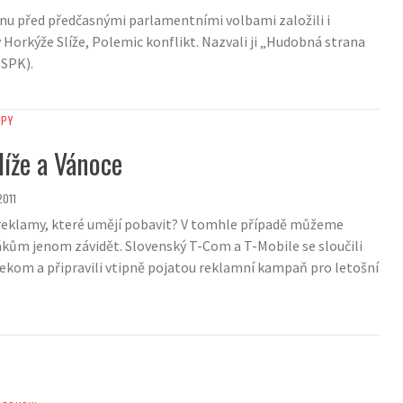
nu před předčasnými parlamentními volbami založili i
 Horkýže Slíže, Polemic konflikt. Nazvali ji „Hudobná strana
HSPK).
IPY
líže a Vánoce
2011
reklamy, které umějí pobavit? V tomhle případě můžeme
kům jenom závidět. Slovenský T-Com a T-Mobile se sloučili
kom a připravili vtipně pojatou reklamní kampaň pro letošní