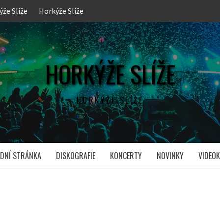
ýže Slíže
Horkýže Slíže
HORKÝŽE SLÍŽE
HORKÝŽE SLÍŽE
DNÍ STRÁNKA
DISKOGRAFIE
KONCERTY
NOVINKY
VIDEOK