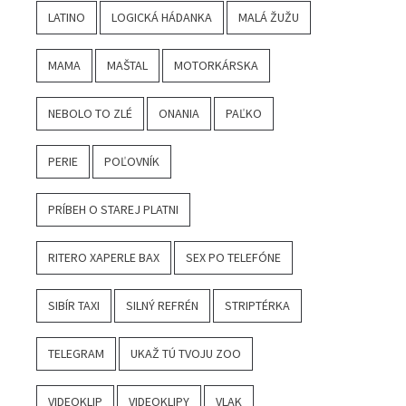
LATINO
LOGICKÁ HÁDANKA
MALÁ ŽUŽU
MAMA
MAŠTAL
MOTORKÁRSKA
NEBOLO TO ZLÉ
ONANIA
PAĽKO
PERIE
POĽOVNÍK
PRÍBEH O STAREJ PLATNI
RITERO XAPERLE BAX
SEX PO TELEFÓNE
SIBÍR TAXI
SILNÝ REFRÉN
STRIPTÉRKA
TELEGRAM
UKAŽ TÚ TVOJU ZOO
VIDEOKLIP
VIDEOKLIPY
VLAK