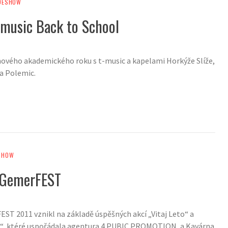
DESHOW
t-music Back to School
nového akademického roku s t-music a kapelami Horkýže Slíže,
 a Polemic.
SHOW
 GemerFEST
EST 2011 vznikl na základě úspěšných akcí „Vitaj Leto“ a
o“, ktéré uspořádala agentura 4 PUBIC PROMOTION, a Kavárna