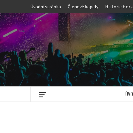
Skip
Úvodní stránka
Členové kapely
Historie Hork
to
content
ÚVO