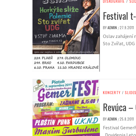
DISKOGRAFIE
/
SLI
Festival 
BY
ADMIN
27.9.2011
/
Oslav zahájení 
Sto Zvířat, UDG
KONCERTY
/
SLIDE
Revúca –
BY
ADMIN
25.8.2011
/
Festival GemerF
„Dovidenia Let