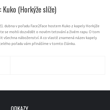
: Kuko (Horkýže slíže)
21. dubna v pořadu Face2Face hostem Kuko z kapely Horkýže
 jste se mohli dozvědět o novém tetování a živém rapu. O tom
ířit všechna náboženství. A co vlastě znamená název kapely.
celého pořadu vám přinášíme v tomto článku.
ODKAZY