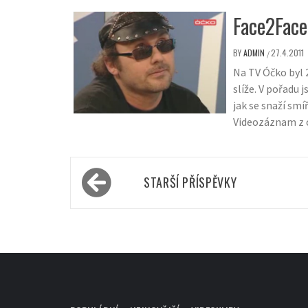
Face2Face
BY
ADMIN
27.4.2011
/
Na TV Óčko byl 
slíže. V pořadu
jak se snaží sm
Videozáznam z 
Navigace
STARŠÍ PŘÍSPĚVKY
pro
příspěvky