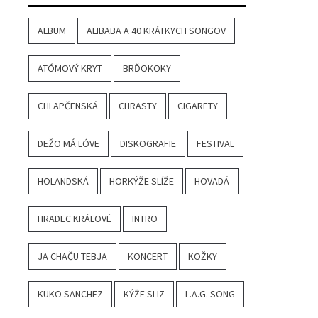
ALBUM
ALIBABA A 40 KRÁTKYCH SONGOV
ATÓMOVÝ KRYT
BRĎOKOKY
CHLAPČENSKÁ
CHRASTY
CIGARETY
DEŽO MÁ LÓVE
DISKOGRAFIE
FESTIVAL
HOLANDSKÁ
HORKÝŽE SLÍŽE
HOVADÁ
HRADEC KRÁLOVÉ
INTRO
JA CHAČU TEBJA
KONCERT
KOŽKY
KUKO SANCHEZ
KÝŽE SLIZ
L.A.G. SONG