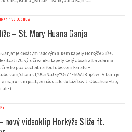
Jurenka, Braňo „Brniak“ Ivanič, Jano Rajnič a
INKY
/
SLIDESHOW
líže – St. Mary Huana Ganja
 Ganja“ je desátým řadovým albem kapely Horkýže Slíže,
íležitosti 20. výročí vzniku kapely. Celý obsah alba zdarma
 možné ho poslouchat na YouTube.com kanálu –
utube.com/channel/UCnNaJEyYO677F5tW1Bhjz9w . Album je
e mají o čem psát, že nás stále dokáží bavit. Obsahuje vtip,
 ale i
IPY
 nový videoklip Horkýže Slíže ft.
er