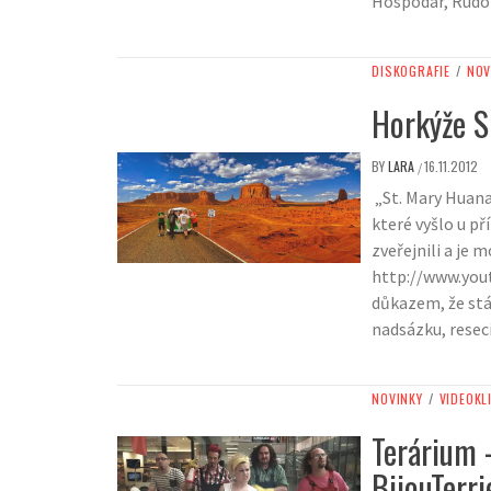
Hospodár, Rudo 
DISKOGRAFIE
/
NOV
Horkýže S
BY
LARA
16.11.2012
/
„St. Mary Huana
které vyšlo u př
zveřejnili a je
http://www.yo
důkazem, že stál
nadsázku, reseci,
NOVINKY
/
VIDEOKL
Terárium –
BijouTerri