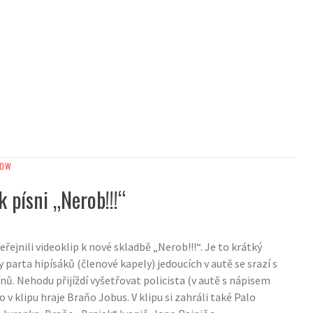
HOW
k písni „Nerob!!!“
eřejnili videoklip k nové skladbě „Nerob!!!“. Je to krátký
y parta hipísáků (členové kapely) jedoucích v autě se srazí s
ů. Nehodu přijíždí vyšetřovat policista (v autě s nápisem
o v klipu hraje Braňo Jobus. V klipu si zahráli také Palo