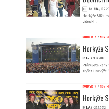
BY
LARA
19.7.2
/
Horkýže Slíže zv
videoklip.
KONCERTY
/
NOVIN
Horkýže S
BY
LARA
8.6.2012
/
Plánujete kam n
slyšet Horkýže S
KONCERTY
/
NOVIN
Horkýže Sl
BY
LARA
23.1.2012
/