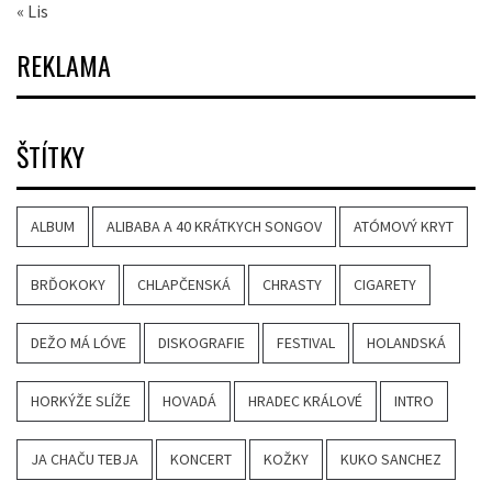
« Lis
REKLAMA
ŠTÍTKY
ALBUM
ALIBABA A 40 KRÁTKYCH SONGOV
ATÓMOVÝ KRYT
BRĎOKOKY
CHLAPČENSKÁ
CHRASTY
CIGARETY
DEŽO MÁ LÓVE
DISKOGRAFIE
FESTIVAL
HOLANDSKÁ
HORKÝŽE SLÍŽE
HOVADÁ
HRADEC KRÁLOVÉ
INTRO
JA CHAČU TEBJA
KONCERT
KOŽKY
KUKO SANCHEZ