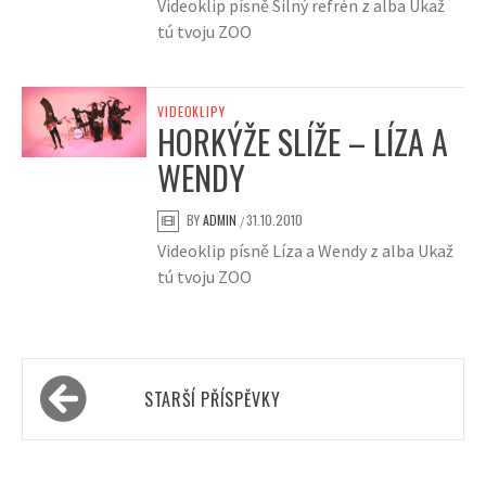
Videoklip písně Silný refrén z alba Ukaž
tú tvoju ZOO
VIDEOKLIPY
HORKÝŽE SLÍŽE – LÍZA A
WENDY
BY
ADMIN
31.10.2010
/
Videoklip písně Líza a Wendy z alba Ukaž
tú tvoju ZOO
Navigace
STARŠÍ PŘÍSPĚVKY
pro
příspěvky