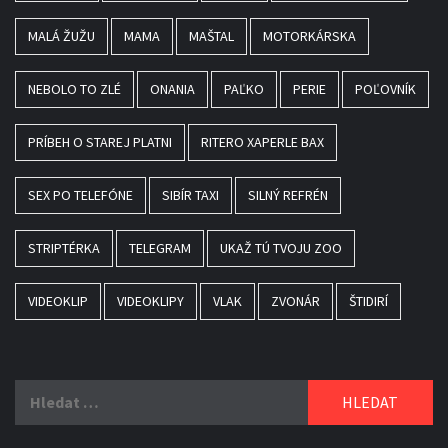
MALÁ ŽUŽU
MAMA
MAŠTAL
MOTORKÁRSKA
NEBOLO TO ZLÉ
ONANIA
PAĽKO
PERIE
POĽOVNÍK
PRÍBEH O STAREJ PLATNI
RITERO XAPERLE BAX
SEX PO TELEFÓNE
SIBÍR TAXI
SILNÝ REFRÉN
STRIPTÉRKA
TELEGRAM
UKAŽ TÚ TVOJU ZOO
VIDEOKLIP
VIDEOKLIPY
VLAK
ZVONÁR
ŠTIDIRÍ
Vyhledávání