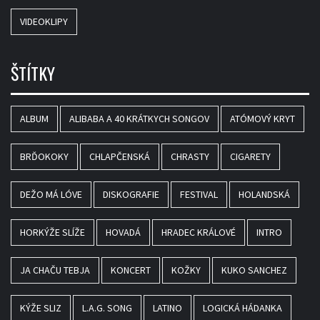
VIDEOKLIPY
ŠTÍTKY
ALBUM
ALIBABA A 40 KRÁTKYCH SONGOV
ATÓMOVÝ KRYT
BRĎOKOKY
CHLAPČENSKÁ
CHRASTY
CIGARETY
DEŽO MÁ LÓVE
DISKOGRAFIE
FESTIVAL
HOLANDSKÁ
HORKÝŽE SLÍŽE
HOVADÁ
HRADEC KRÁLOVÉ
INTRO
JA CHAČU TEBJA
KONCERT
KOŽKY
KUKO SANCHEZ
KÝŽE SLIZ
L.A.G. SONG
LATINO
LOGICKÁ HÁDANKA