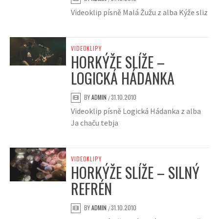
Videoklip písně Malá Žužu z alba Kýže sliz
VIDEOKLIPY
HORKÝŽE SLÍŽE –
LOGICKÁ HÁDANKA
BY
ADMIN
31.10.2010
/
Videoklip písně Logická Hádanka z alba
Ja chaču tebja
VIDEOKLIPY
HORKÝŽE SLÍŽE – SILNÝ
REFRÉN
BY
ADMIN
31.10.2010
/