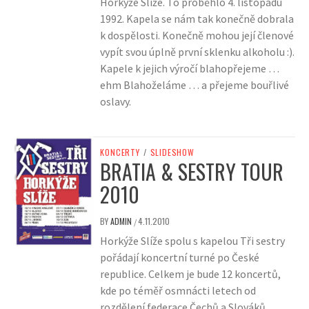
Horkýže Slíže. To proběhlo 4. listopadu
1992. Kapela se nám tak konečně dobrala
k dospělosti. Konečně mohou její členové
vypít svou úplně první sklenku alkoholu :).
Kapele k jejich výročí blahopřejeme …
ehm Blahoželáme … a přejeme bouřlivé
oslavy.
KONCERTY
/
SLIDESHOW
BRATIA & SESTRY TOUR
2010
BY
ADMIN
4.11.2010
/
Horkýže Slíže spolu s kapelou Tři sestry
pořádají koncertní turné po České
republice. Celkem je bude 12 koncertů,
kde po téměř osmnácti letech od
rozdělení federace Čechů a Slováků