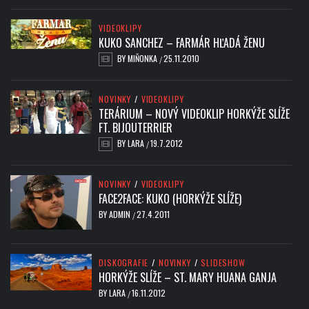
VIDEOKLIPY
KUKO SANCHEZ – FARMÁR HĽADÁ ŽENU
BY
MIŇONKA
25.11.2010
/
NOVINKY
/
VIDEOKLIPY
TERÁRIUM – NOVÝ VIDEOKLIP HORKÝŽE SLÍŽE
FT. BIJOUTERRIER
BY
LARA
19.7.2012
/
NOVINKY
/
VIDEOKLIPY
FACE2FACE: KUKO (HORKÝŽE SLÍŽE)
BY
ADMIN
27.4.2011
/
DISKOGRAFIE
/
NOVINKY
/
SLIDESHOW
HORKÝŽE SLÍŽE – ST. MARY HUANA GANJA
BY
LARA
16.11.2012
/