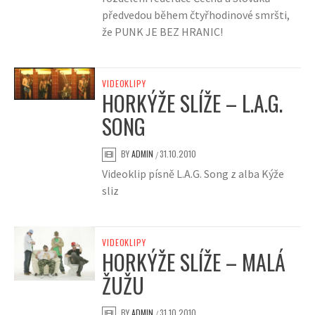
předvedou během čtyřhodinové smršti,
že PUNK JE BEZ HRANIC!
VIDEOKLIPY
HORKÝŽE SLÍŽE – L.A.G.
SONG
BY
ADMIN
31.10.2010
/
Videoklip písně L.A.G. Song z alba Kýže
sliz
VIDEOKLIPY
HORKÝŽE SLÍŽE – MALÁ
ŽUŽU
BY
ADMIN
31.10.2010
/