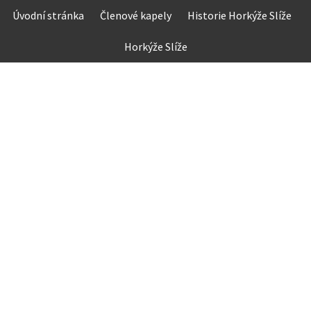
Skip
Úvodní stránka
Členové kapely
Historie Horkýže Slíže
to
content
Horkýže Slíže