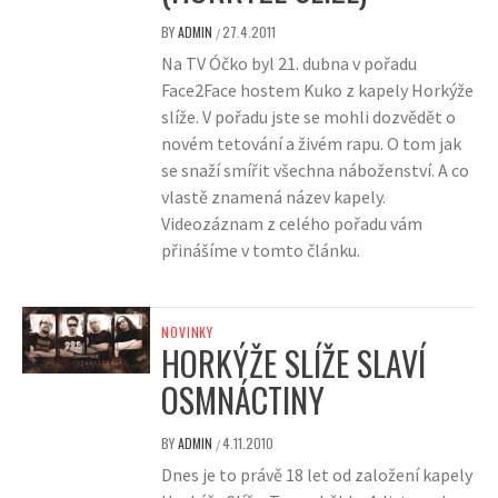
BY
ADMIN
27.4.2011
/
Na TV Óčko byl 21. dubna v pořadu
Face2Face hostem Kuko z kapely Horkýže
slíže. V pořadu jste se mohli dozvědět o
novém tetování a živém rapu. O tom jak
se snaží smířit všechna náboženství. A co
vlastě znamená název kapely.
Videozáznam z celého pořadu vám
přinášíme v tomto článku.
NOVINKY
HORKÝŽE SLÍŽE SLAVÍ
OSMNÁCTINY
BY
ADMIN
4.11.2010
/
Dnes je to právě 18 let od založení kapely