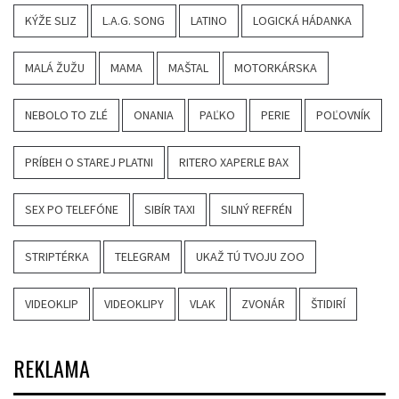
KÝŽE SLIZ
L.A.G. SONG
LATINO
LOGICKÁ HÁDANKA
MALÁ ŽUŽU
MAMA
MAŠTAL
MOTORKÁRSKA
NEBOLO TO ZLÉ
ONANIA
PAĽKO
PERIE
POĽOVNÍK
PRÍBEH O STAREJ PLATNI
RITERO XAPERLE BAX
SEX PO TELEFÓNE
SIBÍR TAXI
SILNÝ REFRÉN
STRIPTÉRKA
TELEGRAM
UKAŽ TÚ TVOJU ZOO
VIDEOKLIP
VIDEOKLIPY
VLAK
ZVONÁR
ŠTIDIRÍ
REKLAMA