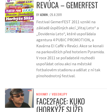
REVÚCA – GEMERFEST
BY
ADMIN
25.8.2011
/
Festival GemerFEST 2011 vznikl na
základě úspěšných akcí „Vitaj Leto“ a
„Dovidenia Leto“, ktéré uspořádala
agentura 4 PUBIC PROMOTION, a
Kavárna El Caffé v Revúci. Akce se konali
na parkovištích před hotelem Pyramida.
V roce 2011 se pořadatelé rozhodli
uspořádat celou akci na městské
fotbalovém stadionu a udělat z ní tak
plnohodnotný festival.
NOVINKY
/
VIDEOKLIPY
FACE2FACE: KUKO
(HORKÝŽE SLÍŽE)