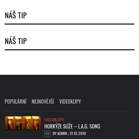
NÁŠ TIP
NÁŠ TIP
POPULÁRNÍ
NEJNOVĚJŠÍ
VIDEOKLIPY
VIDEOKLIPY
HORKÝŽE SLÍŽE – L.A.G. SONG
BY
ADMIN
31.10.2010
/