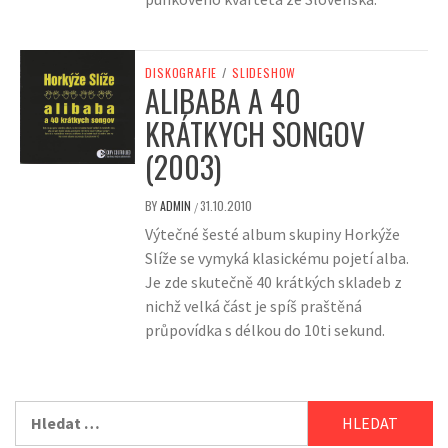
DISKOGRAFIE
/
SLIDESHOW
ALIBABA A 40
KRÁTKYCH SONGOV
(2003)
BY
ADMIN
31.10.2010
/
Výtečné šesté album skupiny Horkýže
Slíže se vymyká klasickému pojetí alba.
Je zde skutečně 40 krátkých skladeb z
nichž velká část je spíš praštěná
průpovídka s délkou do 10ti sekund.
Vyhledávání