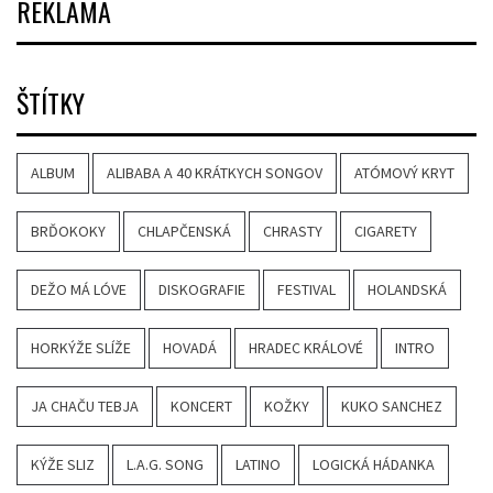
REKLAMA
ŠTÍTKY
ALBUM
ALIBABA A 40 KRÁTKYCH SONGOV
ATÓMOVÝ KRYT
BRĎOKOKY
CHLAPČENSKÁ
CHRASTY
CIGARETY
DEŽO MÁ LÓVE
DISKOGRAFIE
FESTIVAL
HOLANDSKÁ
HORKÝŽE SLÍŽE
HOVADÁ
HRADEC KRÁLOVÉ
INTRO
JA CHAČU TEBJA
KONCERT
KOŽKY
KUKO SANCHEZ
KÝŽE SLIZ
L.A.G. SONG
LATINO
LOGICKÁ HÁDANKA