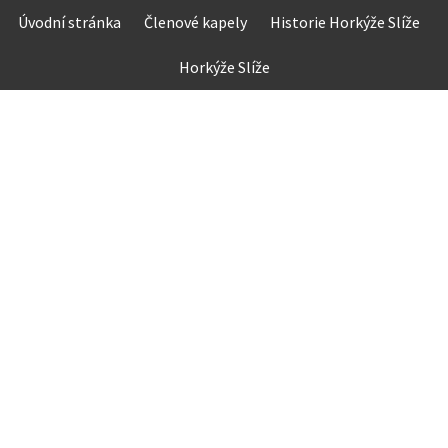
Skip
Úvodní stránka
Členové kapely
Historie Horkýže Slíže
to
content
Horkýže Slíže