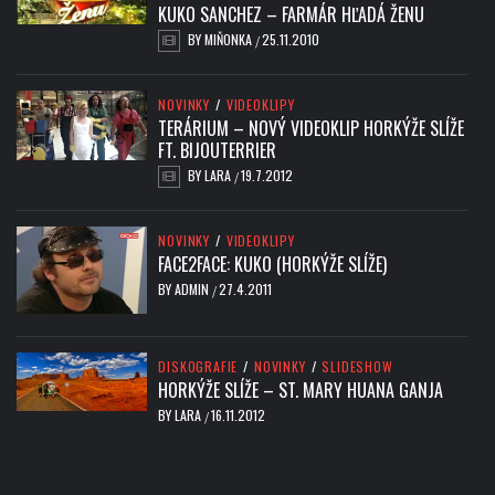
KUKO SANCHEZ – FARMÁR HĽADÁ ŽENU
BY
MIŇONKA
25.11.2010
/
NOVINKY
/
VIDEOKLIPY
TERÁRIUM – NOVÝ VIDEOKLIP HORKÝŽE SLÍŽE
FT. BIJOUTERRIER
BY
LARA
19.7.2012
/
NOVINKY
/
VIDEOKLIPY
FACE2FACE: KUKO (HORKÝŽE SLÍŽE)
BY
ADMIN
27.4.2011
/
DISKOGRAFIE
/
NOVINKY
/
SLIDESHOW
HORKÝŽE SLÍŽE – ST. MARY HUANA GANJA
BY
LARA
16.11.2012
/