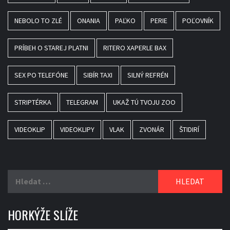
NEBOLO TO ZLÉ
ONANIA
PAĽKO
PERIE
POĽOVNÍK
PRÍBEH O STAREJ PLATNI
RITERO XAPERLE BAX
SEX PO TELEFÓNE
SIBÍR TAXI
SILNÝ REFRÉN
STRIPTÉRKA
TELEGRAM
UKAŽ TÚ TVOJU ZOO
VIDEOKLIP
VIDEOKLIPY
VLAK
ZVONÁR
ŠTIDIRÍ
Vyhledávání
HORKÝŽE SLÍŽE