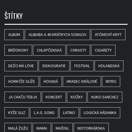
ŠTÍTKY
ALBUM
ALIBABA A 40 KRÁTKYCH SONGOV
ATÓMOVÝ KRYT
BRĎOKOKY
CHLAPČENSKÁ
CHRASTY
CIGARETY
DEŽO MÁ LÓVE
DISKOGRAFIE
FESTIVAL
HOLANDSKÁ
HORKÝŽE SLÍŽE
HOVADÁ
HRADEC KRÁLOVÉ
INTRO
JA CHAČU TEBJA
KONCERT
KOŽKY
KUKO SANCHEZ
KÝŽE SLIZ
L.A.G. SONG
LATINO
LOGICKÁ HÁDANKA
MALÁ ŽUŽU
MAMA
MAŠTAL
MOTORKÁRSKA