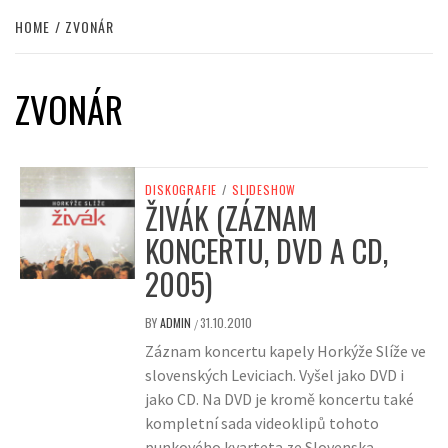
HOME
ZVONÁR
ZVONÁR
DISKOGRAFIE
/
SLIDESHOW
ŽIVÁK (ZÁZNAM
KONCERTU, DVD A CD,
2005)
BY
ADMIN
31.10.2010
/
Záznam koncertu kapely Horkýže Slíže ve
slovenských Leviciach. Vyšel jako DVD i
jako CD. Na DVD je kromě koncertu také
kompletní sada videoklipů tohoto
punkového kvarteta ze Slovenska.