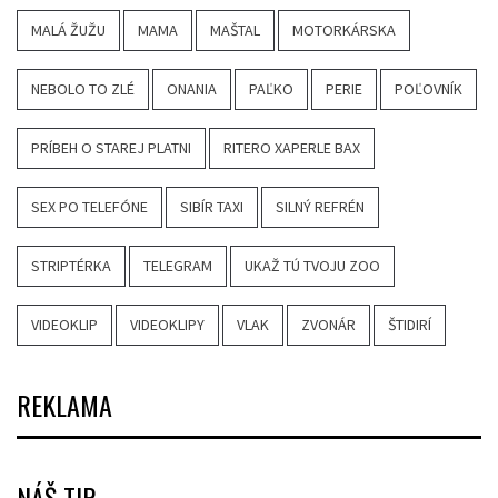
MALÁ ŽUŽU
MAMA
MAŠTAL
MOTORKÁRSKA
NEBOLO TO ZLÉ
ONANIA
PAĽKO
PERIE
POĽOVNÍK
PRÍBEH O STAREJ PLATNI
RITERO XAPERLE BAX
SEX PO TELEFÓNE
SIBÍR TAXI
SILNÝ REFRÉN
STRIPTÉRKA
TELEGRAM
UKAŽ TÚ TVOJU ZOO
VIDEOKLIP
VIDEOKLIPY
VLAK
ZVONÁR
ŠTIDIRÍ
REKLAMA
NÁŠ TIP