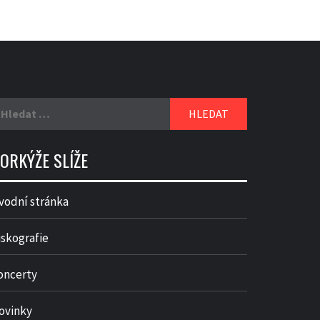
yhledávání
ORKÝŽE SLÍŽE
vodní stránka
iskografie
oncerty
ovinky