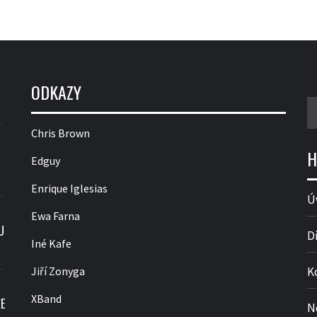
ODKAZY
V
Chris Brown
H
Edguy
Enrique Iglesias
Ú
Ewa Farna
U
D
Iné Kafe
Jiří Zonyga
K
XBand
E
N