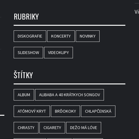
V
RUBRIKY
DISKOGRAFIE
KONCERTY
NOVINKY
SLIDESHOW
VIDEOKLIPY
ŠTÍTKY
ALBUM
ALIBABA A 40 KRÁTKYCH SONGOV
ATÓMOVÝ KRYT
BRĎOKOKY
CHLAPČENSKÁ
CHRASTY
CIGARETY
DEŽO MÁ LÓVE