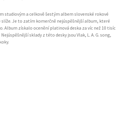
tým studiovým a celkově šestým albem slovenské rokové
 slíže. Je to zatím komerčně nejúspěšnější album, které
o. Album získalo ocenění platinová deska za víc než 10 tisíc
Nejúspěšnější sklady z této desky jsou Vlak, L. A. G. song,
koky.