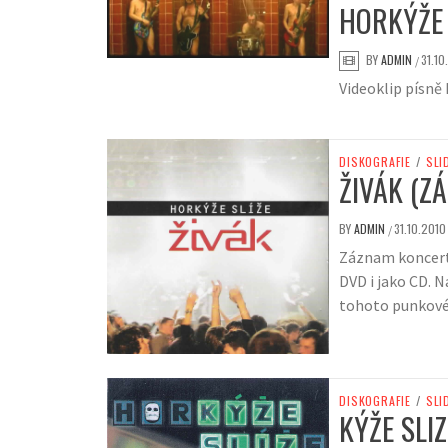
HORKÝŽE S
BY
ADMIN
31.10
/
Videoklip písně 
DISKOGRAFIE
/
SLI
ŽIVÁK (Z
BY
ADMIN
31.10.2010
/
Záznam koncertu
DVD i jako CD. 
tohoto punkové
DISKOGRAFIE
/
SLI
KÝŽE SLIZ