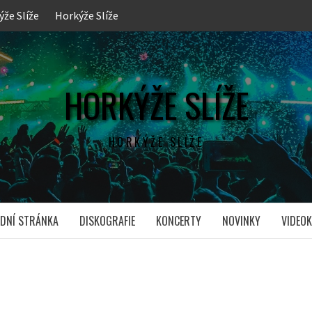
ýže Slíže
Horkýže Slíže
HORKÝŽE SLÍŽE
HORKÝŽE SLÍŽE
DNÍ STRÁNKA
DISKOGRAFIE
KONCERTY
NOVINKY
VIDEOK