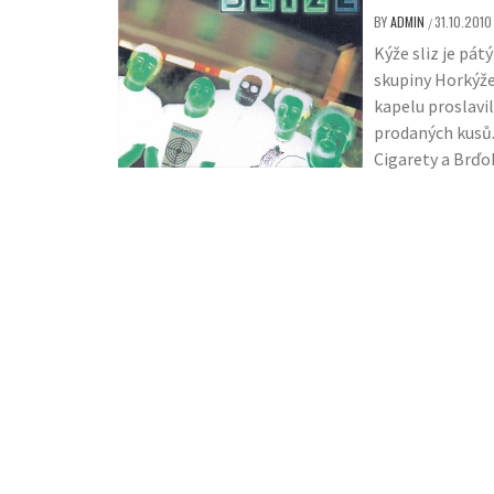
BY
ADMIN
31.10.2010
/
Kýže sliz je pá
skupiny Horkýže
kapelu proslavil
prodaných kusů. 
Cigarety a Brďo