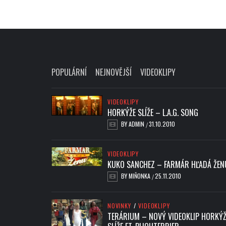
POPULÁRNÍ
NEJNOVĚJŠÍ
VIDEOKLIPY
VIDEOKLIPY
HORKÝŽE SLÍŽE – L.A.G. SONG
BY
ADMIN
31.10.2010
/
VIDEOKLIPY
KUKO SANCHEZ – FARMÁR HĽADÁ ŽEN
BY
MIŇONKA
25.11.2010
/
NOVINKY
/
VIDEOKLIPY
TERÁRIUM – NOVÝ VIDEOKLIP HORKÝŽ