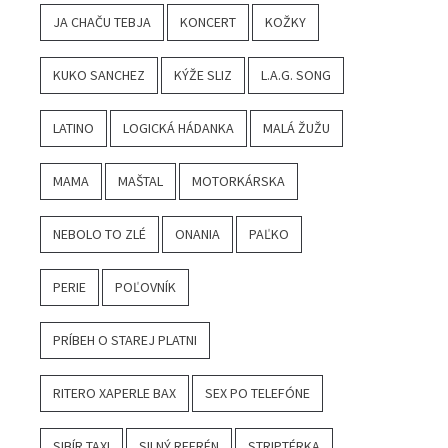
JA CHAČU TEBJA
KONCERT
KOŽKY
KUKO SANCHEZ
KÝŽE SLIZ
L.A.G. SONG
LATINO
LOGICKÁ HÁDANKA
MALÁ ŽUŽU
MAMA
MAŠTAL
MOTORKÁRSKA
NEBOLO TO ZLÉ
ONANIA
PAĽKO
PERIE
POĽOVNÍK
PRÍBEH O STAREJ PLATNI
RITERO XAPERLE BAX
SEX PO TELEFÓNE
SIBÍR TAXI
SILNÝ REFRÉN
STRIPTÉRKA