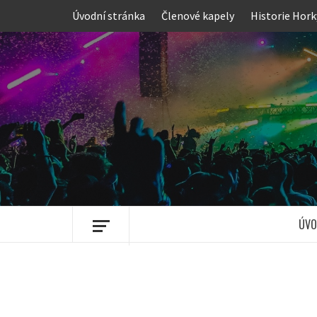
Skip
Úvodní stránka
Členové kapely
Historie Hork
to
content
ÚVO