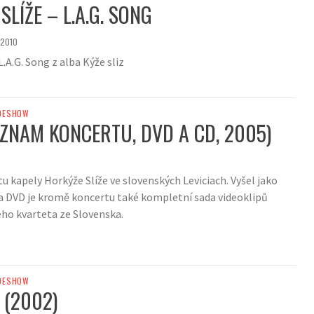
LÍŽE – L.A.G. SONG
.2010
L.A.G. Song z alba Kýže sliz
DESHOW
ÁZNAM KONCERTU, DVD A CD, 2005)
 kapely Horkýže Slíže ve slovenských Leviciach. Vyšel jako
Na DVD je kromě koncertu také kompletní sada videoklipů
ho kvarteta ze Slovenska.
DESHOW
 (2002)