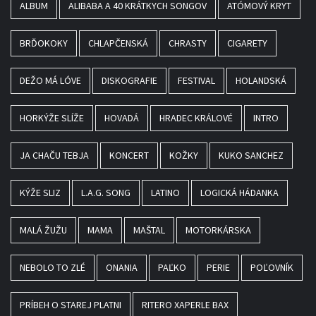
ALBUM
ALIBABA A 40 KRÁTKYCH SONGOV
ATÓMOVÝ KRYT
BRĎOKOKY
CHLAPČENSKÁ
CHRASTY
CIGARETY
DEŽO MÁ LÓVE
DISKOGRAFIE
FESTIVAL
HOLANDSKÁ
HORKÝŽE SLÍŽE
HOVADÁ
HRADEC KRÁLOVÉ
INTRO
JA CHAČU TEBJA
KONCERT
KOŽKY
KUKO SANCHEZ
KÝŽE SLIZ
L.A.G. SONG
LATINO
LOGICKÁ HÁDANKA
MALÁ ŽUŽU
MAMA
MAŠTAL
MOTORKÁRSKA
NEBOLO TO ZLÉ
ONANIA
PAĽKO
PERIE
POĽOVNÍK
PRÍBEH O STAREJ PLATNI
RITERO XAPERLE BAX