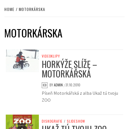
HOME
MOTORKÁRSKA
MOTORKÁRSKA
VIDEOKLIPY
HORKÝŽE SLÍŽE –
MOTORKÁŘSKÁ
BY
ADMIN
31.10.2010
/
Píseň Motorkářská z alba Ukaž tú tvoju
ZOO
DISKOGRAFIE
/
SLIDESHOW