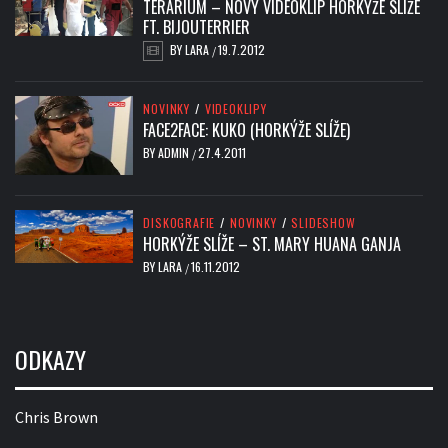
TERÁRIUM – NOVÝ VIDEOKLIP HORKÝŽE SLÍŽE
FT. BIJOUTERRIER
BY
LARA
19.7.2012
/
NOVINKY
/
VIDEOKLIPY
FACE2FACE: KUKO (HORKÝŽE SLÍŽE)
BY
ADMIN
27.4.2011
/
DISKOGRAFIE
/
NOVINKY
/
SLIDESHOW
HORKÝŽE SLÍŽE – ST. MARY HUANA GANJA
BY
LARA
16.11.2012
/
ODKAZY
Chris Brown