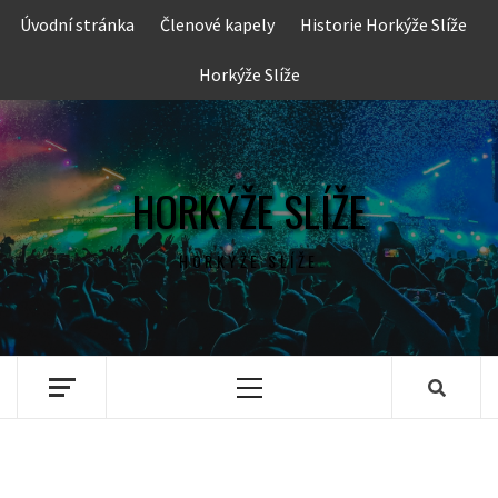
Skip
Úvodní stránka
Členové kapely
Historie Horkýže Slíže
to
content
Horkýže Slíže
HORKÝŽE SLÍŽE
HORKÝŽE SLÍŽE
Primary
Menu