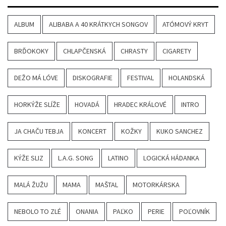
ALBUM
ALIBABA A 40 KRÁTKYCH SONGOV
ATÓMOVÝ KRYT
BRĎOKOKY
CHLAPČENSKÁ
CHRASTY
CIGARETY
DEŽO MÁ LÓVE
DISKOGRAFIE
FESTIVAL
HOLANDSKÁ
HORKÝŽE SLÍŽE
HOVADÁ
HRADEC KRÁLOVÉ
INTRO
JA CHAČU TEBJA
KONCERT
KOŽKY
KUKO SANCHEZ
KÝŽE SLIZ
L.A.G. SONG
LATINO
LOGICKÁ HÁDANKA
MALÁ ŽUŽU
MAMA
MAŠTAL
MOTORKÁRSKA
NEBOLO TO ZLÉ
ONANIA
PAĽKO
PERIE
POĽOVNÍK