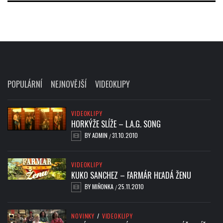
POPULÁRNÍ
NEJNOVĚJŠÍ
VIDEOKLIPY
VIDEOKLIPY
HORKÝŽE SLÍŽE – L.A.G. SONG
BY
ADMIN
31.10.2010
/
VIDEOKLIPY
KUKO SANCHEZ – FARMÁR HĽADÁ ŽENU
BY
MIŇONKA
25.11.2010
/
NOVINKY
/
VIDEOKLIPY