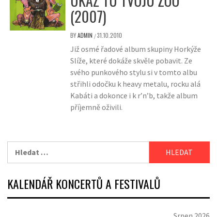
UKAŽ TÚ TVOJU ZOO
(2007)
BY
ADMIN
31.10.2010
/
Již osmé řadové album skupiny Horkýže
Slíže, které dokáže skvěle pobavit. Ze
svého punkového stylu si v tomto albu
střihli odočku k heavy metalu, rocku alá
Kabáti a dokonce i k r’n’b, takže album
příjemně oživili.
Vyhledávání
KALENDÁŘ KONCERTŮ A FESTIVALŮ
Srpen 2026