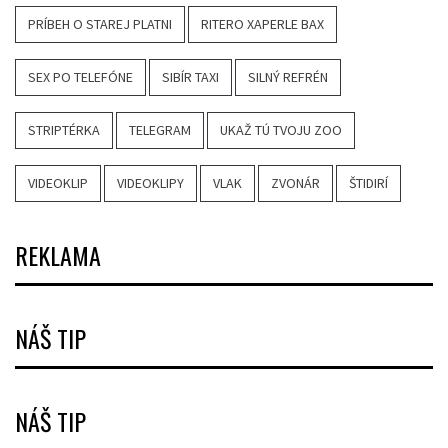
PRÍBEH O STAREJ PLATNI
RITERO XAPERLE BAX
SEX PO TELEFÓNE
SIBÍR TAXI
SILNÝ REFRÉN
STRIPTÉRKA
TELEGRAM
UKAŽ TÚ TVOJU ZOO
VIDEOKLIP
VIDEOKLIPY
VLAK
ZVONÁR
ŠTIDIRÍ
REKLAMA
NÁŠ TIP
NÁŠ TIP