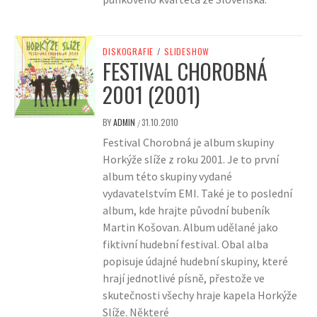
DISKOGRAFIE
/
SLIDESHOW
FESTIVAL CHOROBNÁ
2001 (2001)
BY
ADMIN
31.10.2010
/
Festival Chorobná je album skupiny
Horkýže slíže z roku 2001. Je to první
album této skupiny vydané
vydavatelstvím EMI. Také je to poslední
album, kde hrajte původní bubeník
Martin Košovan. Album udělané jako
fiktivní hudební festival. Obal alba
popisuje údajné hudební skupiny, které
hrají jednotlivé písně, přestože ve
skutečnosti všechy hraje kapela Horkýže
Slíže. Některé