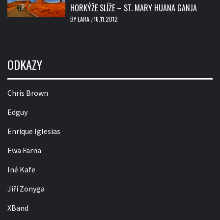
HORKÝŽE SLÍŽE – ST. MARY HUANA GANJA
BY
LARA
16.11.2012
/
ODKAZY
Chris Brown
Edguy
Enrique Iglesias
Ewa Farna
Iné Kafe
Jiří Zonyga
XBand