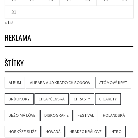
31
« Lis
REKLAMA
ŠTÍTKY
ALBUM
ALIBABA A 40 KRÁTKYCH SONGOV
ATÓMOVÝ KRYT
BRĎOKOKY
CHLAPČENSKÁ
CHRASTY
CIGARETY
DEŽO MÁ LÓVE
DISKOGRAFIE
FESTIVAL
HOLANDSKÁ
HORKÝŽE SLÍŽE
HOVADÁ
HRADEC KRÁLOVÉ
INTRO