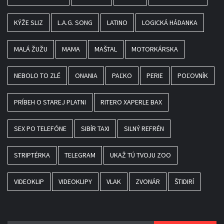
KÝŽE SLIZ
L.A.G. SONG
LATINO
LOGICKÁ HÁDANKA
MALÁ ŽUŽU
MAMA
MAŠTAL
MOTORKÁRSKA
NEBOLO TO ZLÉ
ONANIA
PAĽKO
PERIE
POĽOVNÍK
PRÍBEH O STAREJ PLATNI
RITERO XAPERLE BAX
SEX PO TELEFÓNE
SIBÍR TAXI
SILNÝ REFRÉN
STRIPTÉRKA
TELEGRAM
UKAŽ TÚ TVOJU ZOO
VIDEOKLIP
VIDEOKLIPY
VLAK
ZVONÁR
ŠTIDIRÍ