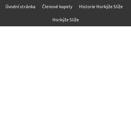
Skip
Úvodní stránka
Členové kapely
Historie Horkýže Slíže
to
content
Horkýže Slíže