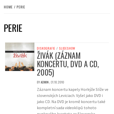
HOME
PERIE
PERIE
DISKOGRAFIE
/
SLIDESHOW
ŽIVÁK (ZÁZNAM
KONCERTU, DVD A CD,
2005)
BY
ADMIN
31.10.2010
/
Záznam koncertu kapely Horkýže Slíže ve
slovenských Leviciach. Vyšel jako DVD i
jako CD. Na DVD je kromě koncertu také
kompletní sada videoklipů tohoto
punkového kvarteta ze Slovenska.