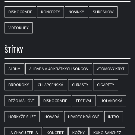
DISKOGRAFIE
KONCERTY
NOVINKY
SLIDESHOW
VIDEOKLIPY
ŠTÍTKY
ALBUM
ALIBABA A 40 KRÁTKYCH SONGOV
ATÓMOVÝ KRYT
BRĎOKOKY
CHLAPČENSKÁ
CHRASTY
CIGARETY
DEŽO MÁ LÓVE
DISKOGRAFIE
FESTIVAL
HOLANDSKÁ
HORKÝŽE SLÍŽE
HOVADÁ
HRADEC KRÁLOVÉ
INTRO
JA CHAČU TEBJA
KONCERT
KOŽKY
KUKO SANCHEZ