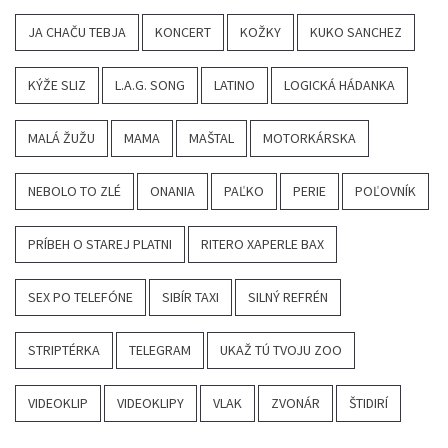
JA CHAČU TEBJA
KONCERT
KOŽKY
KUKO SANCHEZ
KÝŽE SLIZ
L.A.G. SONG
LATINO
LOGICKÁ HÁDANKA
MALÁ ŽUŽU
MAMA
MAŠTAL
MOTORKÁRSKA
NEBOLO TO ZLÉ
ONANIA
PAĽKO
PERIE
POĽOVNÍK
PRÍBEH O STAREJ PLATNI
RITERO XAPERLE BAX
SEX PO TELEFÓNE
SIBÍR TAXI
SILNÝ REFRÉN
STRIPTÉRKA
TELEGRAM
UKAŽ TÚ TVOJU ZOO
VIDEOKLIP
VIDEOKLIPY
VLAK
ZVONÁR
ŠTIDIRÍ