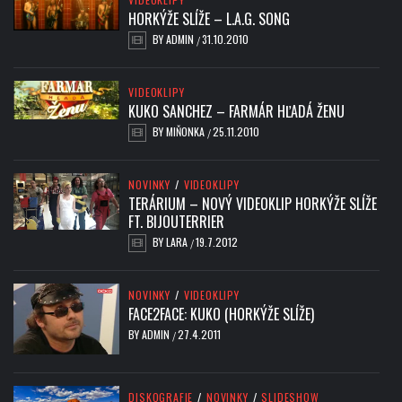
HORKÝŽE SLÍŽE – L.A.G. SONG
BY
ADMIN
31.10.2010
/
VIDEOKLIPY
KUKO SANCHEZ – FARMÁR HĽADÁ ŽENU
BY
MIŇONKA
25.11.2010
/
NOVINKY
/
VIDEOKLIPY
TERÁRIUM – NOVÝ VIDEOKLIP HORKÝŽE SLÍŽE
FT. BIJOUTERRIER
BY
LARA
19.7.2012
/
NOVINKY
/
VIDEOKLIPY
FACE2FACE: KUKO (HORKÝŽE SLÍŽE)
BY
ADMIN
27.4.2011
/
DISKOGRAFIE
/
NOVINKY
/
SLIDESHOW