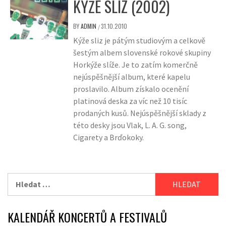
KÝŽE SLIZ (2002)
BY
ADMIN
31.10.2010
/
Kýže sliz je pátým studiovým a celkově
šestým albem slovenské rokové skupiny
Horkýže slíže. Je to zatím komerčně
nejúspěšnější album, které kapelu
proslavilo. Album získalo ocenění
platinová deska za víc než 10 tisíc
prodaných kusů. Nejúspěšnější sklady z
této desky jsou Vlak, L. A. G. song,
Cigarety a Brďokoky.
Vyhledávání
KALENDÁŘ KONCERTŮ A FESTIVALŮ