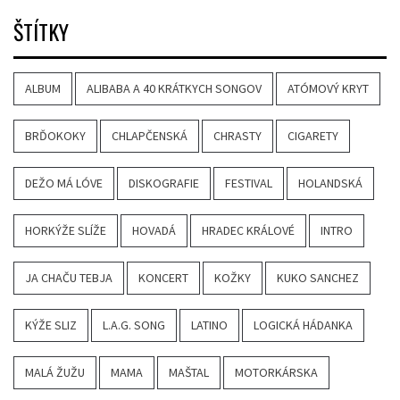
ŠTÍTKY
ALBUM
ALIBABA A 40 KRÁTKYCH SONGOV
ATÓMOVÝ KRYT
BRĎOKOKY
CHLAPČENSKÁ
CHRASTY
CIGARETY
DEŽO MÁ LÓVE
DISKOGRAFIE
FESTIVAL
HOLANDSKÁ
HORKÝŽE SLÍŽE
HOVADÁ
HRADEC KRÁLOVÉ
INTRO
JA CHAČU TEBJA
KONCERT
KOŽKY
KUKO SANCHEZ
KÝŽE SLIZ
L.A.G. SONG
LATINO
LOGICKÁ HÁDANKA
MALÁ ŽUŽU
MAMA
MAŠTAL
MOTORKÁRSKA