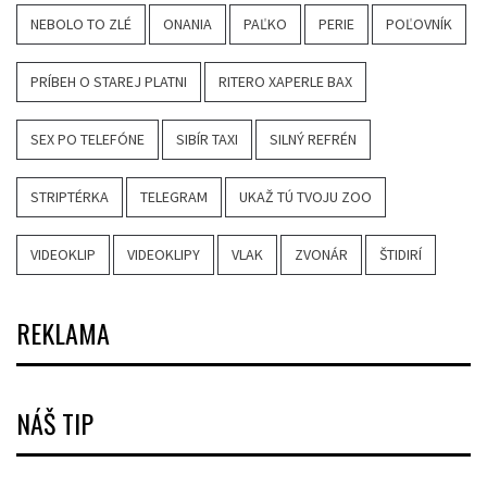
NEBOLO TO ZLÉ
ONANIA
PAĽKO
PERIE
POĽOVNÍK
PRÍBEH O STAREJ PLATNI
RITERO XAPERLE BAX
SEX PO TELEFÓNE
SIBÍR TAXI
SILNÝ REFRÉN
STRIPTÉRKA
TELEGRAM
UKAŽ TÚ TVOJU ZOO
VIDEOKLIP
VIDEOKLIPY
VLAK
ZVONÁR
ŠTIDIRÍ
REKLAMA
NÁŠ TIP