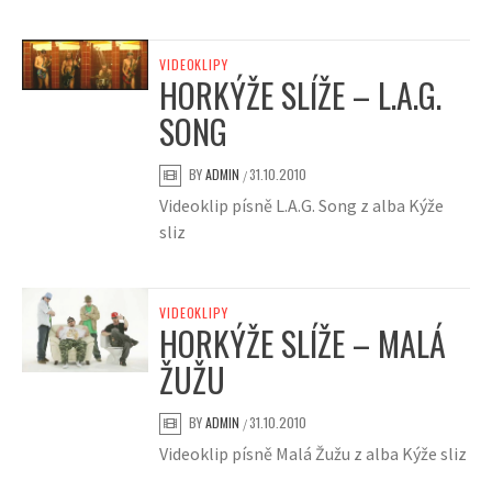
VIDEOKLIPY
HORKÝŽE SLÍŽE – L.A.G.
SONG
BY
ADMIN
31.10.2010
/
Videoklip písně L.A.G. Song z alba Kýže
sliz
VIDEOKLIPY
HORKÝŽE SLÍŽE – MALÁ
ŽUŽU
BY
ADMIN
31.10.2010
/
Videoklip písně Malá Žužu z alba Kýže sliz