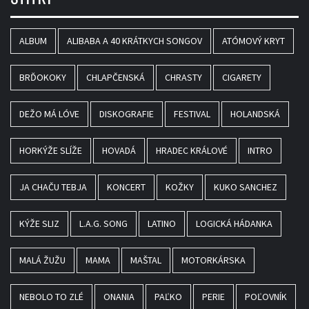
ALBUM
ALIBABA A 40 KRÁTKYCH SONGOV
ATÓMOVÝ KRYT
BRĎOKOKY
CHLAPČENSKÁ
CHRASTY
CIGARETY
DEŽO MÁ LÓVE
DISKOGRAFIE
FESTIVAL
HOLANDSKÁ
HORKÝŽE SLÍŽE
HOVADÁ
HRADEC KRÁLOVÉ
INTRO
JA CHAČU TEBJA
KONCERT
KOŽKY
KUKO SANCHEZ
KÝŽE SLIZ
L.A.G. SONG
LATINO
LOGICKÁ HÁDANKA
MALÁ ŽUŽU
MAMA
MAŠTAL
MOTORKÁRSKA
NEBOLO TO ZLÉ
ONANIA
PAĽKO
PERIE
POĽOVNÍK