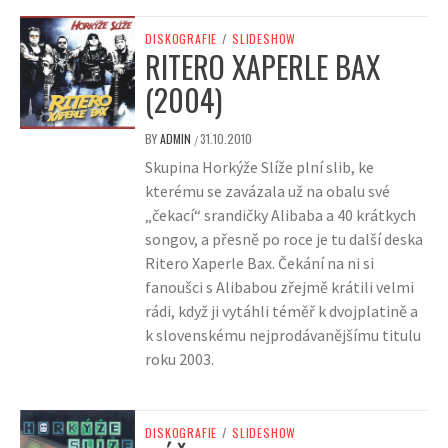
DISKOGRAFIE
/
SLIDESHOW
RITERO XAPERLE BAX
(2004)
BY
ADMIN
31.10.2010
/
Skupina Horkýže Slíže plní slib, ke
kterému se zavázala už na obalu své
„čekací“ srandičky Alibaba a 40 krátkych
songov, a přesně po roce je tu další deska
Ritero Xaperle Bax. Čekání na ni si
fanoušci s Alibabou zřejmě krátili velmi
rádi, když ji vytáhli téměř k dvojplatině a
k slovenskému nejprodávanějšímu titulu
roku 2003.
DISKOGRAFIE
/
SLIDESHOW