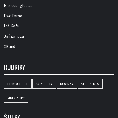
Enrique Iglesias
Ewa Farna
Iné Kafe
Jiří Zonyga
XBand
RUBRIKY
DISKOGRAFIE
KONCERTY
NOVINKY
SLIDESHOW
VIDEOKLIPY
ŠTÍTKY