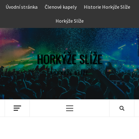
Skip
Úvodní stránka
Členové kapely
Historie Horkýže Slíže
to
content
Horkýže Slíže
HORKÝŽE SLÍŽE
HORKÝŽE SLÍŽE
Primary
Menu