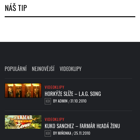
NÁŠ TIP
POPULÁRNÍ
NEJNOVĚJŠÍ
VIDEOKLIPY
VIDEOKLIPY
HORKÝŽE SLÍŽE – L.A.G. SONG
BY
ADMIN
31.10.2010
/
VIDEOKLIPY
KUKO SANCHEZ – FARMÁR HĽADÁ ŽENU
BY
MIŇONKA
25.11.2010
/