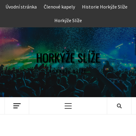
Skip
Úvodní stránka
Členové kapely
Historie Horkýže Slíže
to
content
Horkýže Slíže
HORKÝŽE SLÍŽE
HORKÝŽE SLÍŽE
Primary
Menu