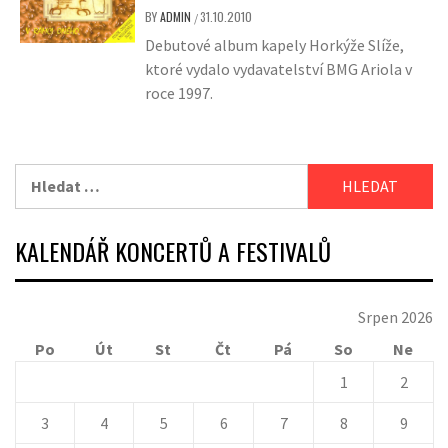
BY
ADMIN
31.10.2010
/
Debutové album kapely Horkýže Slíže,
ktoré vydalo vydavatelství BMG Ariola v
roce 1997.
Vyhledávání
KALENDÁŘ KONCERTŮ A FESTIVALŮ
Srpen 2026
Po
Út
St
Čt
Pá
So
Ne
1
2
3
4
5
6
7
8
9