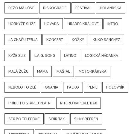
DEŽO MÁ LÓVE
DISKOGRAFIE
FESTIVAL
HOLANDSKÁ
HORKÝŽE SLÍŽE
HOVADÁ
HRADEC KRÁLOVÉ
INTRO
JA CHAČU TEBJA
KONCERT
KOŽKY
KUKO SANCHEZ
KÝŽE SLIZ
L.A.G. SONG
LATINO
LOGICKÁ HÁDANKA
MALÁ ŽUŽU
MAMA
MAŠTAL
MOTORKÁRSKA
NEBOLO TO ZLÉ
ONANIA
PAĽKO
PERIE
POĽOVNÍK
PRÍBEH O STAREJ PLATNI
RITERO XAPERLE BAX
SEX PO TELEFÓNE
SIBÍR TAXI
SILNÝ REFRÉN