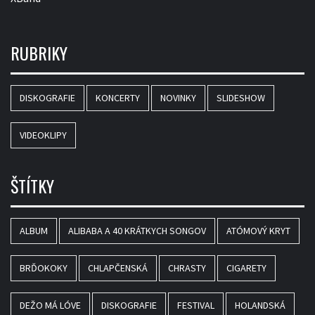
RUBRIKY
DISKOGRAFIE
KONCERTY
NOVINKY
SLIDESHOW
VIDEOKLIPY
ŠTÍTKY
ALBUM
ALIBABA A 40 KRÁTKYCH SONGOV
ATÓMOVÝ KRYT
BRĎOKOKY
CHLAPČENSKÁ
CHRASTY
CIGARETY
DEŽO MÁ LÓVE
DISKOGRAFIE
FESTIVAL
HOLANDSKÁ