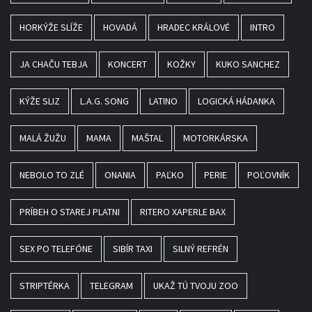
HORKÝŽE SLÍŽE
HOVADÁ
HRADEC KRÁLOVÉ
INTRO
JA CHAČU TEBJA
KONCERT
KOŽKY
KUKO SANCHEZ
KÝŽE SLIZ
L.A.G. SONG
LATINO
LOGICKÁ HÁDANKA
MALÁ ŽUŽU
MAMA
MAŠTAL
MOTORKÁRSKA
NEBOLO TO ZLÉ
ONANIA
PAĽKO
PERIE
POĽOVNÍK
PRÍBEH O STAREJ PLATNI
RITERO XAPERLE BAX
SEX PO TELEFÓNE
SIBÍR TAXI
SILNÝ REFRÉN
STRIPTÉRKA
TELEGRAM
UKAŽ TÚ TVOJU ZOO