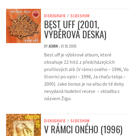
DISKOGRAFIE
/
SLIDESHOW
BEST UFF (2001,
VÝBĚROVÁ DESKA)
BY
ADMIN
31.10.2010
/
Best uff je výběrové album, které
obsahuje 22 hitů z předcházejících
profilových alb (V rámci oného – 1996, Vo
štvorici po opici – 1998, Ja chaču tebja –
2000). Jako bonus je na albu do té doby
nevydaná hudební recese – skladba s
názvem Žigo.
DISKOGRAFIE
/
SLIDESHOW
V RÁMCI ONÉHO (1996)