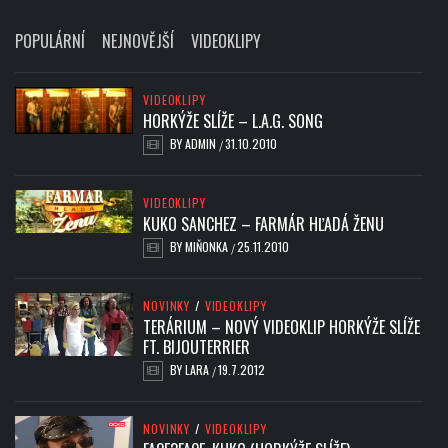
POPULÁRNÍ
NEJNOVĚJŠÍ
VIDEOKLIPY
VIDEOKLIPY
HORKÝŽE SLÍŽE – L.A.G. SONG
BY
ADMIN
31.10.2010
/
VIDEOKLIPY
KUKO SANCHEZ – FARMÁR HĽADÁ ŽENU
BY
MIŇONKA
25.11.2010
/
NOVINKY
/
VIDEOKLIPY
TERÁRIUM – NOVÝ VIDEOKLIP HORKÝŽE SLÍŽE
FT. BIJOUTERRIER
BY
LARA
19.7.2012
/
NOVINKY
/
VIDEOKLIPY