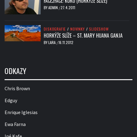
FACE2FACE: KUKO (HORKÝŽE SLÍŽE)
BY
ADMIN
27.4.2011
/
DISKOGRAFIE
/
NOVINKY
/
SLIDESHOW
HORKÝŽE SLÍŽE – ST. MARY HUANA GANJA
BY
LARA
16.11.2012
/
ODKAZY
Chris Brown
Edguy
Enrique Iglesias
Ewa Farna
Iné Kafe