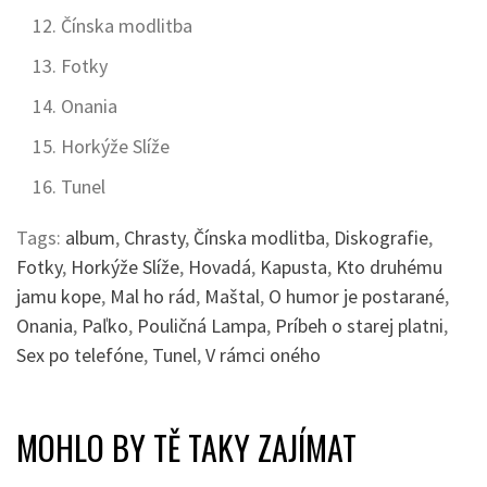
Čínska modlitba
Fotky
Onania
Horkýže Slíže
Tunel
Tags:
album
,
Chrasty
,
Čínska modlitba
,
Diskografie
,
Fotky
,
Horkýže Slíže
,
Hovadá
,
Kapusta
,
Kto druhému
jamu kope
,
Mal ho rád
,
Maštal
,
O humor je postarané
,
Onania
,
Paľko
,
Pouličná Lampa
,
Príbeh o starej platni
,
Sex po telefóne
,
Tunel
,
V rámci oného
MOHLO BY TĚ TAKY ZAJÍMAT