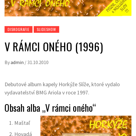
DISKOGRAFIE
SLIDESHOW
V RÁMCI ONÉHO (1996)
By
admin
/
31.10.2010
Debutové album kapely Horkýže Slíže, ktoré vydalo
vydavatelství BMG Ariola v roce 1997.
Obsah alba „V rámci oného“
Maštaľ
Hovadá