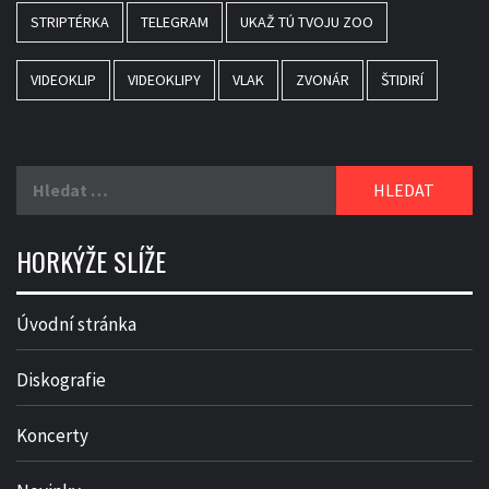
STRIPTÉRKA
TELEGRAM
UKAŽ TÚ TVOJU ZOO
VIDEOKLIP
VIDEOKLIPY
VLAK
ZVONÁR
ŠTIDIRÍ
Vyhledávání
HORKÝŽE SLÍŽE
Úvodní stránka
Diskografie
Koncerty