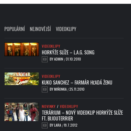
POPULÁRNÍ
NEJNOVĚJŠÍ
VIDEOKLIPY
VIDEOKLIPY
HORKÝŽE SLÍŽE – L.A.G. SONG
BY
ADMIN
31.10.2010
/
VIDEOKLIPY
KUKO SANCHEZ – FARMÁR HĽADÁ ŽENU
BY
MIŇONKA
25.11.2010
/
NOVINKY
/
VIDEOKLIPY
TERÁRIUM – NOVÝ VIDEOKLIP HORKÝŽE SLÍŽE
FT. BIJOUTERRIER
BY
LARA
19.7.2012
/