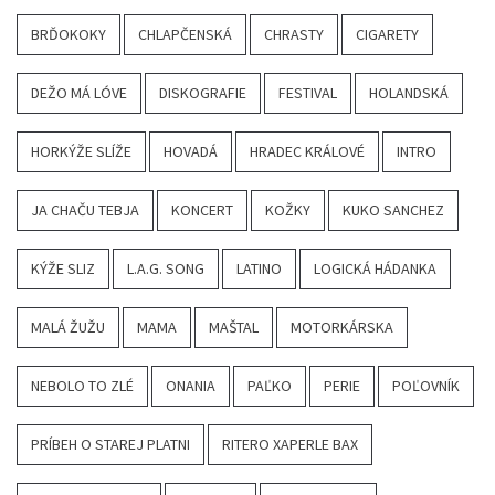
BRĎOKOKY
CHLAPČENSKÁ
CHRASTY
CIGARETY
DEŽO MÁ LÓVE
DISKOGRAFIE
FESTIVAL
HOLANDSKÁ
HORKÝŽE SLÍŽE
HOVADÁ
HRADEC KRÁLOVÉ
INTRO
JA CHAČU TEBJA
KONCERT
KOŽKY
KUKO SANCHEZ
KÝŽE SLIZ
L.A.G. SONG
LATINO
LOGICKÁ HÁDANKA
MALÁ ŽUŽU
MAMA
MAŠTAL
MOTORKÁRSKA
NEBOLO TO ZLÉ
ONANIA
PAĽKO
PERIE
POĽOVNÍK
PRÍBEH O STAREJ PLATNI
RITERO XAPERLE BAX