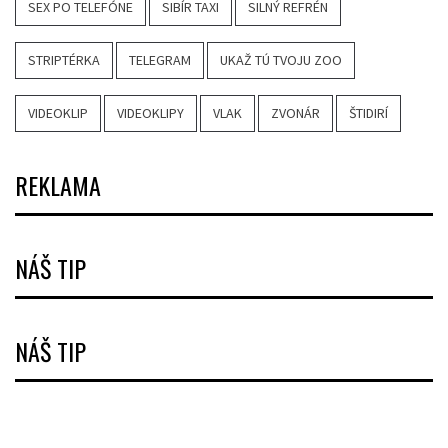
SEX PO TELEFÓNE
SIBÍR TAXI
SILNÝ REFRÉN
STRIPTÉRKA
TELEGRAM
UKAŽ TÚ TVOJU ZOO
VIDEOKLIP
VIDEOKLIPY
VLAK
ZVONÁR
ŠTIDIRÍ
REKLAMA
NÁŠ TIP
NÁŠ TIP