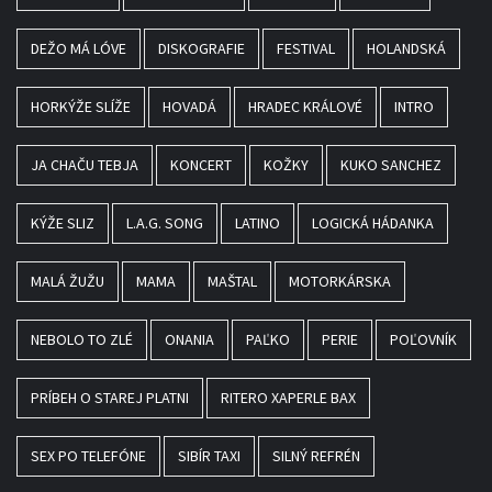
DEŽO MÁ LÓVE
DISKOGRAFIE
FESTIVAL
HOLANDSKÁ
HORKÝŽE SLÍŽE
HOVADÁ
HRADEC KRÁLOVÉ
INTRO
JA CHAČU TEBJA
KONCERT
KOŽKY
KUKO SANCHEZ
KÝŽE SLIZ
L.A.G. SONG
LATINO
LOGICKÁ HÁDANKA
MALÁ ŽUŽU
MAMA
MAŠTAL
MOTORKÁRSKA
NEBOLO TO ZLÉ
ONANIA
PAĽKO
PERIE
POĽOVNÍK
PRÍBEH O STAREJ PLATNI
RITERO XAPERLE BAX
SEX PO TELEFÓNE
SIBÍR TAXI
SILNÝ REFRÉN