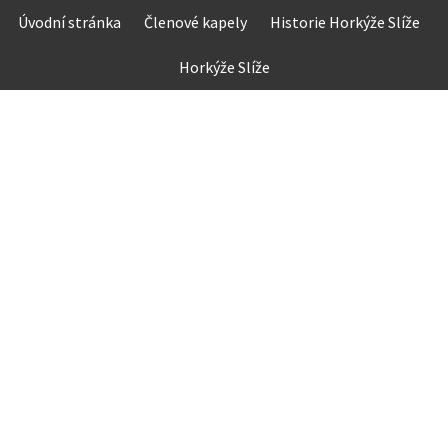
Skip
Úvodní stránka
Členové kapely
Historie Horkýže Slíže
to
content
Horkýže Slíže