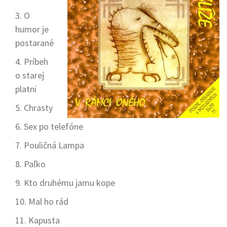
O
humor je
postarané
Príbeh
o starej
platni
Chrasty
Sex po telefóne
Pouličná Lampa
Paľko
Kto druhému jamu kope
Mal ho rád
Kapusta