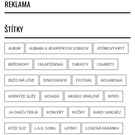
REKLAMA
ŠTÍTKY
ALBUM
ALIBABA A 40 KRÁTKYCH SONGOV
ATÓMOVÝ KRYT
BRĎOKOKY
CHLAPČENSKÁ
CHRASTY
CIGARETY
DEŽO MÁ LÓVE
DISKOGRAFIE
FESTIVAL
HOLANDSKÁ
HORKÝŽE SLÍŽE
HOVADÁ
HRADEC KRÁLOVÉ
INTRO
JA CHAČU TEBJA
KONCERT
KOŽKY
KUKO SANCHEZ
KÝŽE SLIZ
L.A.G. SONG
LATINO
LOGICKÁ HÁDANKA