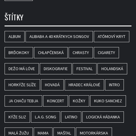
ŠTÍTKY
ALBUM
ALIBABA A 40 KRÁTKYCH SONGOV
ATÓMOVÝ KRYT
BRĎOKOKY
CHLAPČENSKÁ
CHRASTY
CIGARETY
DEŽO MÁ LÓVE
DISKOGRAFIE
FESTIVAL
HOLANDSKÁ
HORKÝŽE SLÍŽE
HOVADÁ
HRADEC KRÁLOVÉ
INTRO
JA CHAČU TEBJA
KONCERT
KOŽKY
KUKO SANCHEZ
KÝŽE SLIZ
L.A.G. SONG
LATINO
LOGICKÁ HÁDANKA
MALÁ ŽUŽU
MAMA
MAŠTAL
MOTORKÁRSKA