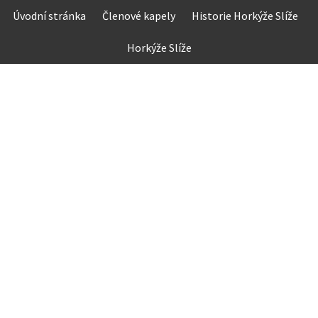
Skip
Úvodní stránka
Členové kapely
Historie Horkýže Slíže
to
content
Horkýže Slíže