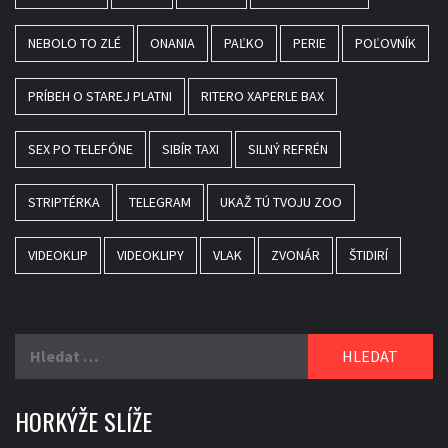
NEBOLO TO ZLÉ
ONANIA
PAĽKO
PERIE
POĽOVNÍK
PRÍBEH O STAREJ PLATNI
RITERO XAPERLE BAX
SEX PO TELEFÓNE
SIBÍR TAXI
SILNÝ REFRÉN
STRIPTÉRKA
TELEGRAM
UKAŽ TÚ TVOJU ZOO
VIDEOKLIP
VIDEOKLIPY
VLAK
ZVONÁR
ŠTIDIRÍ
Vyhledávání
HORKÝŽE SLÍŽE