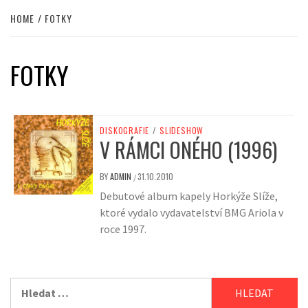
HOME
FOTKY
FOTKY
DISKOGRAFIE
/
SLIDESHOW
V RÁMCI ONÉHO (1996)
BY
ADMIN
31.10.2010
/
Debutové album kapely Horkýže Slíže,
ktoré vydalo vydavatelství BMG Ariola v
roce 1997.
Vyhledávání