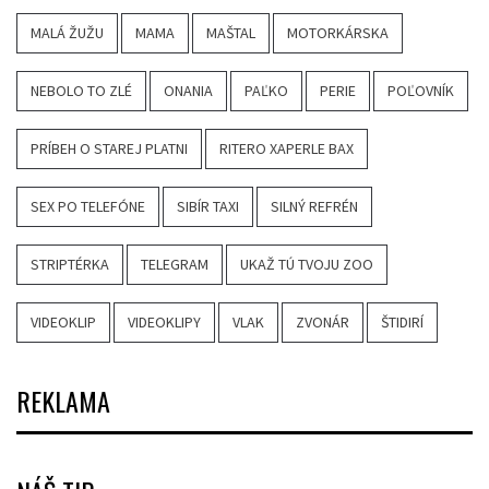
MALÁ ŽUŽU
MAMA
MAŠTAL
MOTORKÁRSKA
NEBOLO TO ZLÉ
ONANIA
PAĽKO
PERIE
POĽOVNÍK
PRÍBEH O STAREJ PLATNI
RITERO XAPERLE BAX
SEX PO TELEFÓNE
SIBÍR TAXI
SILNÝ REFRÉN
STRIPTÉRKA
TELEGRAM
UKAŽ TÚ TVOJU ZOO
VIDEOKLIP
VIDEOKLIPY
VLAK
ZVONÁR
ŠTIDIRÍ
REKLAMA