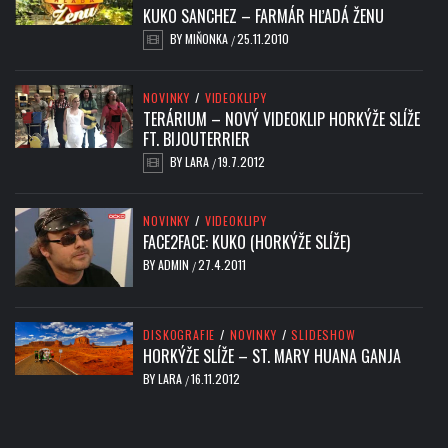
KUKO SANCHEZ – FARMÁR HĽADÁ ŽENU
BY
MIŇONKA
25.11.2010
/
NOVINKY
/
VIDEOKLIPY
TERÁRIUM – NOVÝ VIDEOKLIP HORKÝŽE SLÍŽE
FT. BIJOUTERRIER
BY
LARA
19.7.2012
/
NOVINKY
/
VIDEOKLIPY
FACE2FACE: KUKO (HORKÝŽE SLÍŽE)
BY
ADMIN
27.4.2011
/
DISKOGRAFIE
/
NOVINKY
/
SLIDESHOW
HORKÝŽE SLÍŽE – ST. MARY HUANA GANJA
BY
LARA
16.11.2012
/