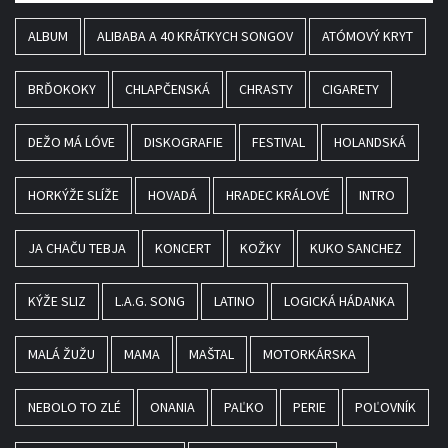
ALBUM
ALIBABA A 40 KRÁTKYCH SONGOV
ATÓMOVÝ KRYT
BRĎOKOKY
CHLAPČENSKÁ
CHRASTY
CIGARETY
DEŽO MÁ LÓVE
DISKOGRAFIE
FESTIVAL
HOLANDSKÁ
HORKÝŽE SLÍŽE
HOVADÁ
HRADEC KRÁLOVÉ
INTRO
JA CHAČU TEBJA
KONCERT
KOŽKY
KUKO SANCHEZ
KÝŽE SLIZ
L.A.G. SONG
LATINO
LOGICKÁ HÁDANKA
MALÁ ŽUŽU
MAMA
MAŠTAL
MOTORKÁRSKA
NEBOLO TO ZLÉ
ONANIA
PAĽKO
PERIE
POĽOVNÍK