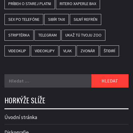
PRÍBEH O STAREJ PLATNI
RITERO XAPERLE BAX
SEX PO TELEFÓNE
SIBÍR TAXI
SILNÝ REFRÉN
STRIPTÉRKA
TELEGRAM
UKAŽ TÚ TVOJU ZOO
VIDEOKLIP
VIDEOKLIPY
VLAK
ZVONÁR
ŠTIDIRÍ
Vyhledávání
HORKÝŽE SLÍŽE
Úvodní stránka
Diskografie