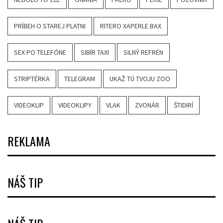
PRÍBEH O STAREJ PLATNI
RITERO XAPERLE BAX
SEX PO TELEFÓNE
SIBÍR TAXI
SILNÝ REFRÉN
STRIPTÉRKA
TELEGRAM
UKAŽ TÚ TVOJU ZOO
VIDEOKLIP
VIDEOKLIPY
VLAK
ZVONÁR
ŠTIDIRÍ
REKLAMA
NÁŠ TIP