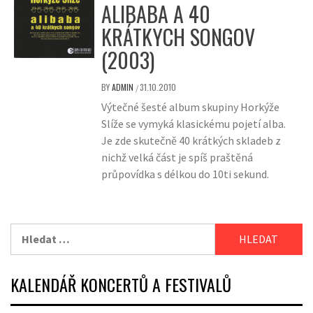
ALIBABA A 40
KRÁTKYCH SONGOV
(2003)
BY
ADMIN
31.10.2010
/
Výtečné šesté album skupiny Horkýže
Slíže se vymyká klasickému pojetí alba.
Je zde skutečně 40 krátkých skladeb z
nichž velká část je spíš praštěná
průpovídka s délkou do 10ti sekund.
Vyhledávání
KALENDÁŘ KONCERTŮ A FESTIVALŮ