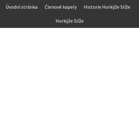
Skip
Úvodní stránka
Členové kapely
Historie Horkýže Slíže
to
content
Horkýže Slíže