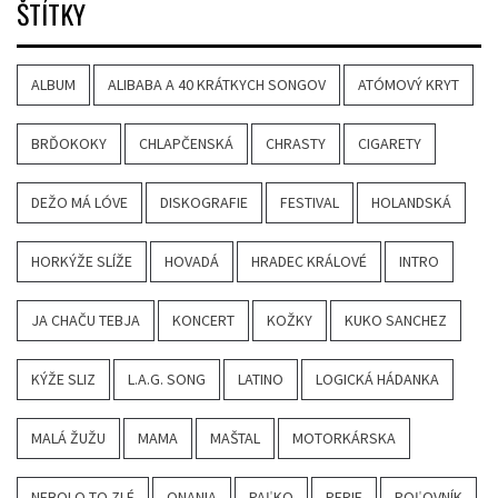
ŠTÍTKY
ALBUM
ALIBABA A 40 KRÁTKYCH SONGOV
ATÓMOVÝ KRYT
BRĎOKOKY
CHLAPČENSKÁ
CHRASTY
CIGARETY
DEŽO MÁ LÓVE
DISKOGRAFIE
FESTIVAL
HOLANDSKÁ
HORKÝŽE SLÍŽE
HOVADÁ
HRADEC KRÁLOVÉ
INTRO
JA CHAČU TEBJA
KONCERT
KOŽKY
KUKO SANCHEZ
KÝŽE SLIZ
L.A.G. SONG
LATINO
LOGICKÁ HÁDANKA
MALÁ ŽUŽU
MAMA
MAŠTAL
MOTORKÁRSKA
NEBOLO TO ZLÉ
ONANIA
PAĽKO
PERIE
POĽOVNÍK