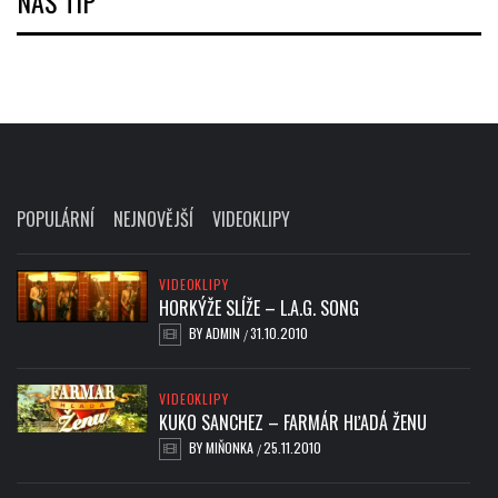
NÁŠ TIP
POPULÁRNÍ
NEJNOVĚJŠÍ
VIDEOKLIPY
VIDEOKLIPY
HORKÝŽE SLÍŽE – L.A.G. SONG
BY
ADMIN
31.10.2010
/
VIDEOKLIPY
KUKO SANCHEZ – FARMÁR HĽADÁ ŽENU
BY
MIŇONKA
25.11.2010
/