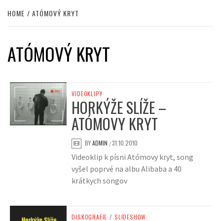
HOME
ATÓMOVÝ KRYT
ATÓMOVÝ KRYT
VIDEOKLIPY
HORKÝŽE SLÍŽE –
ATÓMOVY KRYT
BY
ADMIN
31.10.2010
/
Videoklip k písni Atómovy kryt, song
vyšel poprvé na albu Alibaba a 40
krátkych songov
DISKOGRAFIE
/
SLIDESHOW