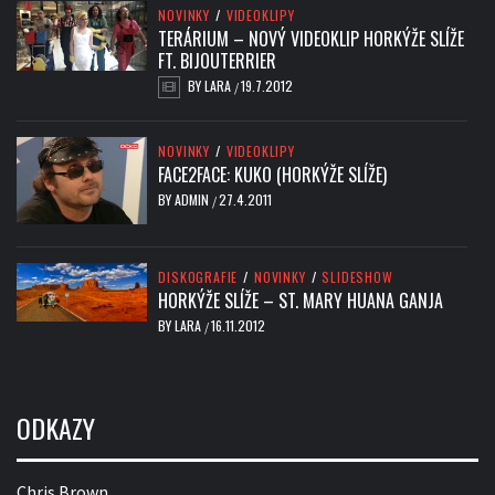
NOVINKY
/
VIDEOKLIPY
TERÁRIUM – NOVÝ VIDEOKLIP HORKÝŽE SLÍŽE
FT. BIJOUTERRIER
BY
LARA
19.7.2012
/
NOVINKY
/
VIDEOKLIPY
FACE2FACE: KUKO (HORKÝŽE SLÍŽE)
BY
ADMIN
27.4.2011
/
DISKOGRAFIE
/
NOVINKY
/
SLIDESHOW
HORKÝŽE SLÍŽE – ST. MARY HUANA GANJA
BY
LARA
16.11.2012
/
ODKAZY
Chris Brown