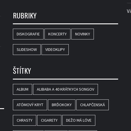
V
RUBRIKY
DISKOGRAFIE
KONCERTY
NOVINKY
SLIDESHOW
VIDEOKLIPY
ŠTÍTKY
ALBUM
ALIBABA A 40 KRÁTKYCH SONGOV
ATÓMOVÝ KRYT
BRĎOKOKY
CHLAPČENSKÁ
CHRASTY
CIGARETY
DEŽO MÁ LÓVE