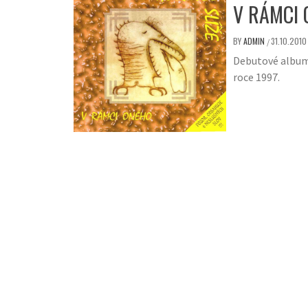
V RÁMCI 
BY
ADMIN
31.10.2010
/
Debutové album 
roce 1997.