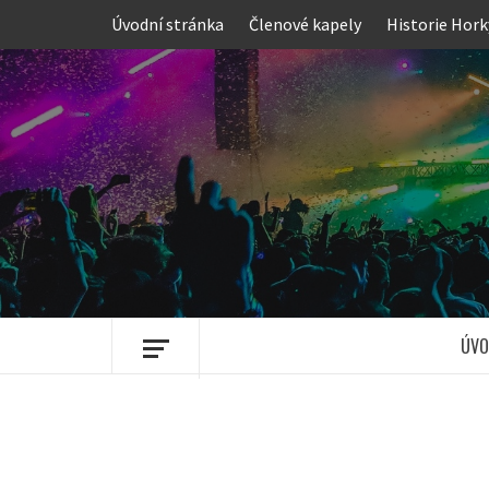
Skip
Úvodní stránka
Členové kapely
Historie Hork
to
content
ÚVO