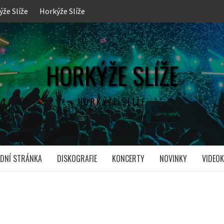
ýže Slíže
Horkýže Slíže
HORKÝŽE SLÍŽE
HORKÝŽE SLÍŽE
DNÍ STRÁNKA
DISKOGRAFIE
KONCERTY
NOVINKY
VIDEOK