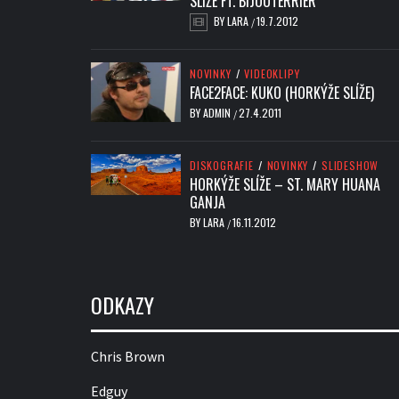
SLÍŽE FT. BIJOUTERRIER
BY
LARA
19.7.2012
/
NOVINKY
/
VIDEOKLIPY
FACE2FACE: KUKO (HORKÝŽE SLÍŽE)
BY
ADMIN
27.4.2011
/
DISKOGRAFIE
/
NOVINKY
/
SLIDESHOW
HORKÝŽE SLÍŽE – ST. MARY HUANA
GANJA
BY
LARA
16.11.2012
/
ODKAZY
Chris Brown
Edguy