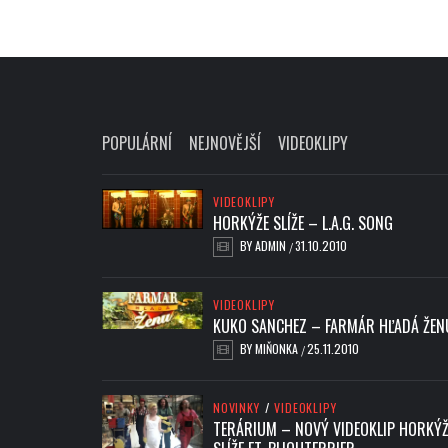
POPULÁRNÍ
NEJNOVĚJŠÍ
VIDEOKLIPY
VIDEOKLIPY
HORKÝŽE SLÍŽE – L.A.G. SONG
BY
ADMIN
31.10.2010
/
VIDEOKLIPY
KUKO SANCHEZ – FARMÁR HĽADÁ ŽEN
BY
MIŇONKA
25.11.2010
/
NOVINKY
/
VIDEOKLIPY
TERÁRIUM – NOVÝ VIDEOKLIP HORKÝŽ