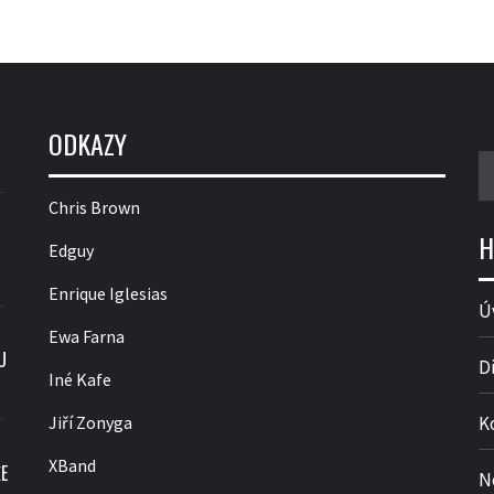
ODKAZY
V
Chris Brown
H
Edguy
Enrique Iglesias
Ú
Ewa Farna
U
D
Iné Kafe
Jiří Zonyga
K
XBand
E
N