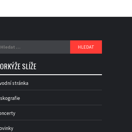
yhledávání
ORKÝŽE SLÍŽE
vodní stránka
iskografie
oncerty
ovinky