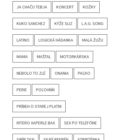
JA CHAČU TEBJA
KONCERT
KOŽKY
KUKO SANCHEZ
KÝŽE SLIZ
L.A.G. SONG
LATINO
LOGICKÁ HÁDANKA
MALÁ ŽUŽU
MAMA
MAŠTAL
MOTORKÁRSKA
NEBOLO TO ZLÉ
ONANIA
PAĽKO
PERIE
POĽOVNÍK
PRÍBEH O STAREJ PLATNI
RITERO XAPERLE BAX
SEX PO TELEFÓNE
SIBÍR TAXI
SILNÝ REFRÉN
STRIPTÉRKA