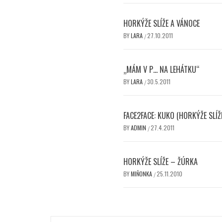
HORKÝŽE SLÍŽE A VÁNOCE
BY
LARA
27.10.2011
/
„MÁM V P… NA LEHÁTKU“
BY
LARA
30.5.2011
/
FACE2FACE: KUKO (HORKÝŽE SLÍŽ
BY
ADMIN
27.4.2011
/
HORKÝŽE SLÍŽE – ŽÚRKA
BY
MIŇONKA
25.11.2010
/