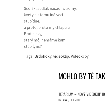
Sedlák, sedlák nasadil stromy,
kvety a ktomu iné veci
stupídne,
a preto, preto my chlapci z
Bratislavy,
starý môj nemáme kam
stúpiť, ne?
Tags:
Brďokoky
,
videoklip
,
Videoklipy
MOHLO BY TĚ TAK
TERÁRIUM – NOVÝ VIDEOKLIP HO
BY
LARA
19.7.2012
/