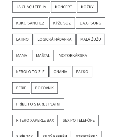
JA CHAČU TEBJA
KONCERT
KOŽKY
KUKO SANCHEZ
KÝŽE SLIZ
L.A.G. SONG
LATINO
LOGICKÁ HÁDANKA
MALÁ ŽUŽU
MAMA
MAŠTAL
MOTORKÁRSKA
NEBOLO TO ZLÉ
ONANIA
PAĽKO
PERIE
POĽOVNÍK
PRÍBEH O STAREJ PLATNI
RITERO XAPERLE BAX
SEX PO TELEFÓNE
SIBÍR TAXI
SILNÝ REFRÉN
STRIPTÉRKA