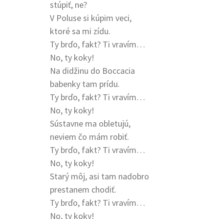
stúpiť, ne?
V Poluse si kúpim veci,
ktoré sa mi zídu.
Ty brďo, fakt? Ti vravím…
No, ty koky!
Na didžinu do Boccacia
babenky tam prídu.
Ty brďo, fakt? Ti vravím…
No, ty koky!
Sústavne ma obletujú,
neviem čo mám robiť.
Ty brďo, fakt? Ti vravím…
No, ty koky!
Starý môj, asi tam nadobro
prestanem chodiť.
Ty brďo, fakt? Ti vravím…
No, ty koky!