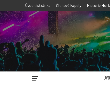
Skip
Úvodní stránka
Členové kapely
Historie Hork
to
content
ÚVO