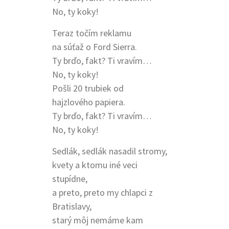
No, ty koky!
Teraz točím reklamu
na súťaž o Ford Sierra.
Ty brďo, fakt? Ti vravím…
No, ty koky!
Pošli 20 trubiek od
hajzlového papiera.
Ty brďo, fakt? Ti vravím…
No, ty koky!
Sedlák, sedlák nasadil stromy,
kvety a ktomu iné veci
stupídne,
a preto, preto my chlapci z
Bratislavy,
starý môj nemáme kam