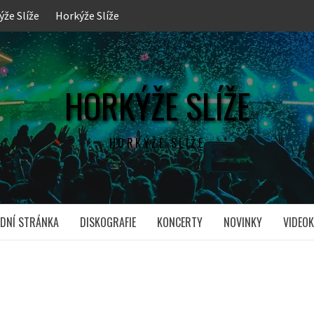
ýže Slíže
Horkýže Slíže
HORKÝŽE SLÍŽE
HORKÝŽE SLÍŽE
DNÍ STRÁNKA
DISKOGRAFIE
KONCERTY
NOVINKY
VIDEOK