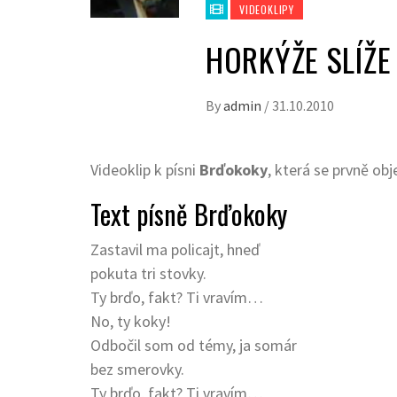
VIDEOKLIPY
HORKÝŽE SLÍŽE
By
admin
/
31.10.2010
Videoklip k písni
Brďokoky
, která se prvně obj
Text písně Brďokoky
Zastavil ma policajt, hneď
pokuta tri stovky.
Ty brďo, fakt? Ti vravím…
No, ty koky!
Odbočil som od témy, ja somár
bez smerovky.
Ty brďo, fakt? Ti vravím…