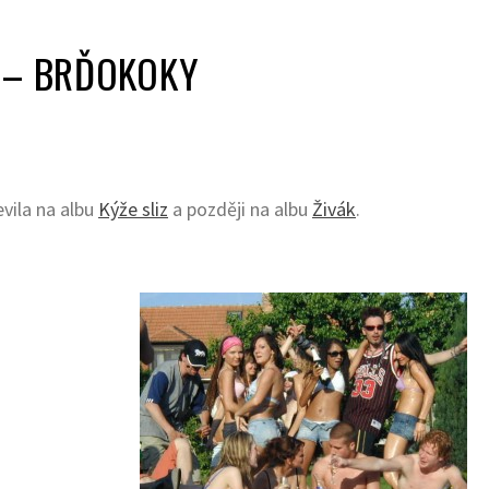
 – BRĎOKOKY
evila na albu
Kýže sliz
a později na albu
Živák
.