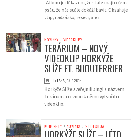
. Album je důkazem, že stále mají o čem
psát, že nás stále dokáží bavit. Obsahuje
vtip, nadsázku, reseci, ale i
NOVINKY
/
VIDEOKLIPY
TERÁRIUM – NOVÝ
VIDEOKLIP HORKÝŽE
SLÍŽE FT. BIJOUTERRIER
BY
LARA
19.7.2012
/
Horkýže Slíže zveřejnili singl s názvem
Terárium a rovnou k němu vytvořili i
videoklip.
KONCERTY
/
NOVINKY
/
SLIDESHOW
HORKÝŽE SLÍŽE – LÉTO