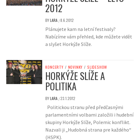
2012
BY
LARA
8.6.2012
/
Plánujete kam na letní festivaly?
Nabízíme vám přehled, kde můžete vidět
a slyšet Horkýže Slíže.
KONCERTY
/
NOVINKY
/
SLIDESHOW
HORKÝŽE SLÍŽE A
POLITIKA
BY
LARA
23.1.2012
/
Politickou stranu před předčasnými
parlamentními volbami založili i hudební
skupiny Horkýže Slíže, Polemic konflikt.
Nazvali ji „Hudobná strana pre každého“
(HSPK).