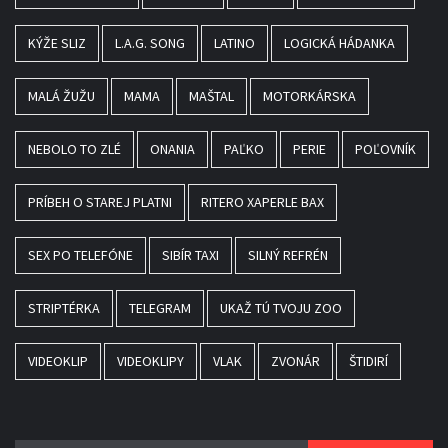
KÝŽE SLIZ
L.A.G. SONG
LATINO
LOGICKÁ HÁDANKA
MALÁ ŽUŽU
MAMA
MAŠTAL
MOTORKÁRSKA
NEBOLO TO ZLÉ
ONANIA
PAĽKO
PERIE
POĽOVNÍK
PRÍBEH O STAREJ PLATNI
RITERO XAPERLE BAX
SEX PO TELEFÓNE
SIBÍR TAXI
SILNÝ REFRÉN
STRIPTÉRKA
TELEGRAM
UKAŽ TÚ TVOJU ZOO
VIDEOKLIP
VIDEOKLIPY
VLAK
ZVONÁR
ŠTIDIRÍ