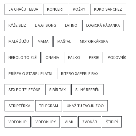
JA CHAČU TEBJA
KONCERT
KOŽKY
KUKO SANCHEZ
KÝŽE SLIZ
L.A.G. SONG
LATINO
LOGICKÁ HÁDANKA
MALÁ ŽUŽU
MAMA
MAŠTAL
MOTORKÁRSKA
NEBOLO TO ZLÉ
ONANIA
PAĽKO
PERIE
POĽOVNÍK
PRÍBEH O STAREJ PLATNI
RITERO XAPERLE BAX
SEX PO TELEFÓNE
SIBÍR TAXI
SILNÝ REFRÉN
STRIPTÉRKA
TELEGRAM
UKAŽ TÚ TVOJU ZOO
VIDEOKLIP
VIDEOKLIPY
VLAK
ZVONÁR
ŠTIDIRÍ