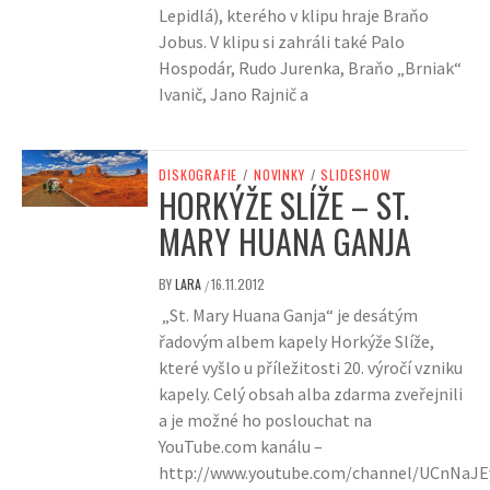
Lepidlá), kterého v klipu hraje Braňo
Jobus. V klipu si zahráli také Palo
Hospodár, Rudo Jurenka, Braňo „Brniak“
Ivanič, Jano Rajnič a
DISKOGRAFIE
/
NOVINKY
/
SLIDESHOW
HORKÝŽE SLÍŽE – ST.
MARY HUANA GANJA
BY
LARA
16.11.2012
/
„St. Mary Huana Ganja“ je desátým
řadovým albem kapely Horkýže Slíže,
které vyšlo u příležitosti 20. výročí vzniku
kapely. Celý obsah alba zdarma zveřejnili
a je možné ho poslouchat na
YouTube.com kanálu –
http://www.youtube.com/channel/UCnNaJ