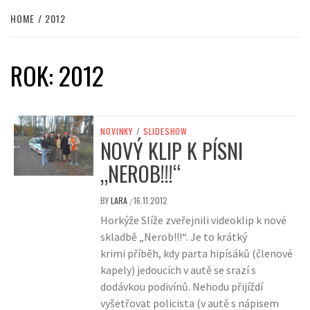
HOME
2012
ROK:
2012
NOVINKY
/
SLIDESHOW
NOVÝ KLIP K PÍSNI
„NEROB!!!“
BY
LARA
16.11.2012
/
Horkýže Slíže zveřejnili videoklip k nové
skladbě „Nerob!!!“. Je to krátký
krimi příběh, kdy parta hipísáků (členové
kapely) jedoucích v autě se srazí s
dodávkou podivínů. Nehodu přijíždí
vyšetřovat policista (v autě s nápisem