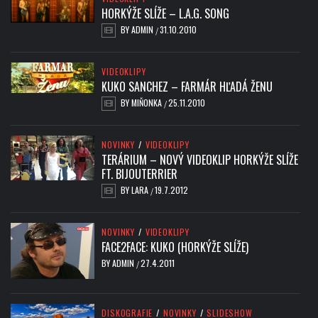
HORKÝŽE SLÍŽE – L.A.G. SONG
BY
ADMIN
31.10.2010
/
VIDEOKLIPY
KUKO SANCHEZ – FARMÁR HĽADÁ ŽENU
BY
MIŇONKA
25.11.2010
/
NOVINKY
/
VIDEOKLIPY
TERÁRIUM – NOVÝ VIDEOKLIP HORKÝŽE SLÍŽE
FT. BIJOUTERRIER
BY
LARA
19.7.2012
/
NOVINKY
/
VIDEOKLIPY
FACE2FACE: KUKO (HORKÝŽE SLÍŽE)
BY
ADMIN
27.4.2011
/
DISKOGRAFIE
/
NOVINKY
/
SLIDESHOW