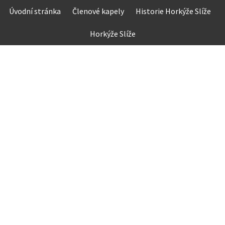
Skip
Úvodní stránka
Členové kapely
Historie Horkýže Slíže
to
content
Horkýže Slíže