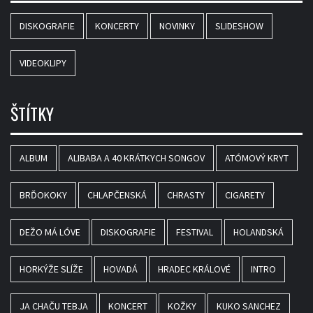
DISKOGRAFIE
KONCERTY
NOVINKY
SLIDESHOW
VIDEOKLIPY
ŠTÍTKY
ALBUM
ALIBABA A 40 KRÁTKYCH SONGOV
ATÓMOVÝ KRYT
BRĎOKOKY
CHLAPČENSKÁ
CHRASTY
CIGARETY
DEŽO MÁ LÓVE
DISKOGRAFIE
FESTIVAL
HOLANDSKÁ
HORKÝŽE SLÍŽE
HOVADÁ
HRADEC KRÁLOVÉ
INTRO
JA CHAČU TEBJA
KONCERT
KOŽKY
KUKO SANCHEZ