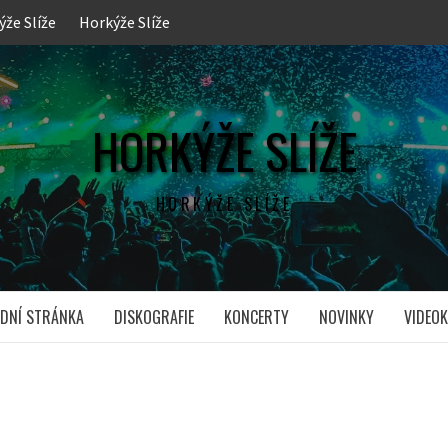
ýže Slíže
Horkýže Slíže
HORKÝŽE SLÍŽE
HORKÝŽE SLÍŽE
DNÍ STRÁNKA
DISKOGRAFIE
KONCERTY
NOVINKY
VIDEOK