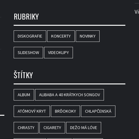
V
RUBRIKY
DISKOGRAFIE
KONCERTY
NOVINKY
SLIDESHOW
VIDEOKLIPY
ŠTÍTKY
ALBUM
ALIBABA A 40 KRÁTKYCH SONGOV
ATÓMOVÝ KRYT
BRĎOKOKY
CHLAPČENSKÁ
CHRASTY
CIGARETY
DEŽO MÁ LÓVE