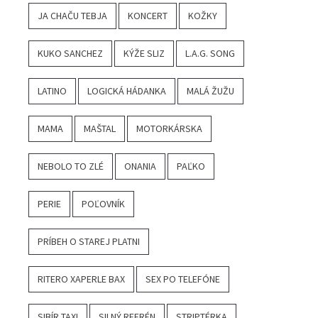
JA CHAČU TEBJA
KONCERT
KOŽKY
KUKO SANCHEZ
KÝŽE SLIZ
L.A.G. SONG
LATINO
LOGICKÁ HÁDANKA
MALÁ ŽUŽU
MAMA
MAŠTAL
MOTORKÁRSKA
NEBOLO TO ZLÉ
ONANIA
PAĽKO
PERIE
POĽOVNÍK
PRÍBEH O STAREJ PLATNI
RITERO XAPERLE BAX
SEX PO TELEFÓNE
SIBÍR TAXI
SILNÝ REFRÉN
STRIPTÉRKA