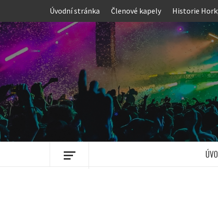
Skip
Úvodní stránka
Členové kapely
Historie Hork
to
content
ÚVO