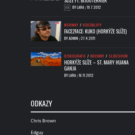
SLÍŽE FT. BIJOUTERRIER
BY
LARA
19.7.2012
/
NOVINKY
/
VIDEOKLIPY
FACE2FACE: KUKO (HORKÝŽE SLÍŽE)
BY
ADMIN
27.4.2011
/
DISKOGRAFIE
/
NOVINKY
/
SLIDESHOW
HORKÝŽE SLÍŽE – ST. MARY HUANA
GANJA
BY
LARA
16.11.2012
/
ODKAZY
Chris Brown
Edguy