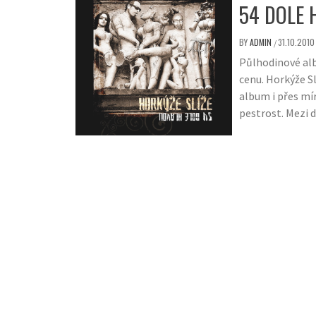
54 DOLE 
BY
ADMIN
31.10.2010
/
Půlhodinové alb
cenu. Horkýže Sl
album i přes mír
pestrost. Mezi d