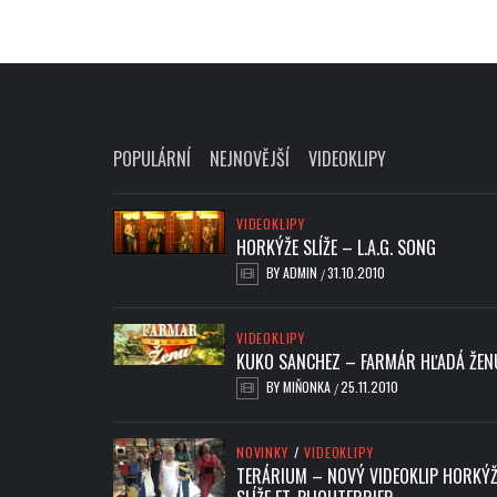
POPULÁRNÍ
NEJNOVĚJŠÍ
VIDEOKLIPY
VIDEOKLIPY
HORKÝŽE SLÍŽE – L.A.G. SONG
BY
ADMIN
31.10.2010
/
VIDEOKLIPY
KUKO SANCHEZ – FARMÁR HĽADÁ ŽEN
BY
MIŇONKA
25.11.2010
/
NOVINKY
/
VIDEOKLIPY
TERÁRIUM – NOVÝ VIDEOKLIP HORKÝŽ