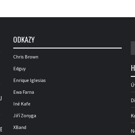
ODKAZY
V
Chris Brown
H
Edguy
Enrique Iglesias
Ú
Ewa Farna
U
D
Iné Kafe
Jiří Zonyga
K
XBand
E
N