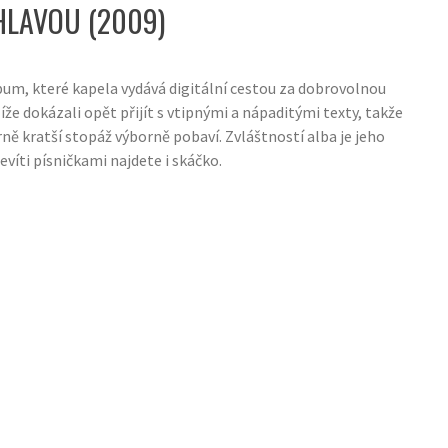
HLAVOU (2009)
um, které kapela vydává digitální cestou za dobrovolnou
íže dokázali opět přijít s vtipnými a nápaditými texty, takže
ně kratší stopáž výborně pobaví. Zvláštností alba je jeho
evíti písničkami najdete i skáčko.