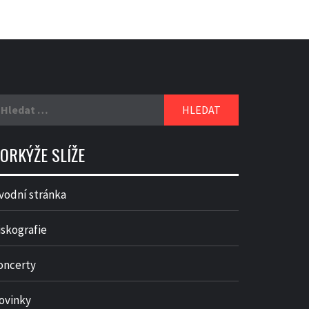
yhledávání
ORKÝŽE SLÍŽE
vodní stránka
iskografie
oncerty
ovinky