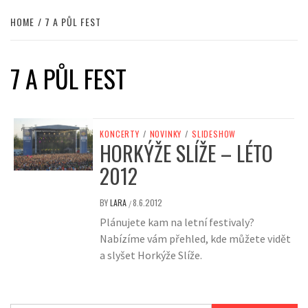
HOME
7 A PŮL FEST
7 A PŮL FEST
KONCERTY
/
NOVINKY
/
SLIDESHOW
HORKÝŽE SLÍŽE – LÉTO
2012
BY
LARA
8.6.2012
/
Plánujete kam na letní festivaly?
Nabízíme vám přehled, kde můžete vidět
a slyšet Horkýže Slíže.