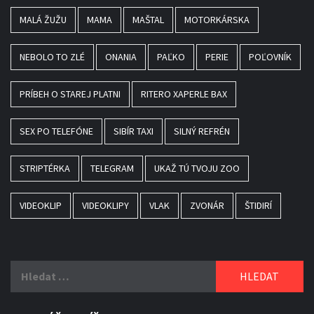
MALÁ ŽUŽU
MAMA
MAŠTAL
MOTORKÁRSKA
NEBOLO TO ZLÉ
ONANIA
PAĽKO
PERIE
POĽOVNÍK
PRÍBEH O STAREJ PLATNI
RITERO XAPERLE BAX
SEX PO TELEFÓNE
SIBÍR TAXI
SILNÝ REFRÉN
STRIPTÉRKA
TELEGRAM
UKAŽ TÚ TVOJU ZOO
VIDEOKLIP
VIDEOKLIPY
VLAK
ZVONÁR
ŠTIDIRÍ
Vyhledávání