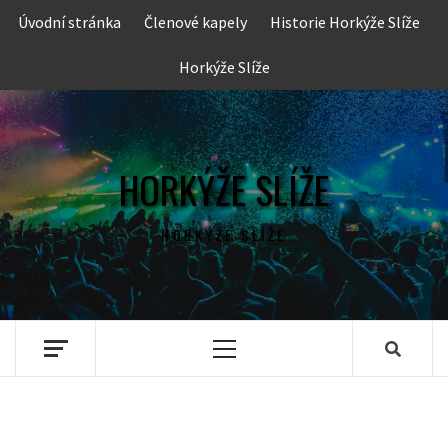
Skip
Úvodní stránka
Členové kapely
Historie Horkýže Slíže
to
content
Horkýže Slíže
HORKÝŽE SLÍŽE
HORKÝŽE SLÍŽE
Primary
Menu