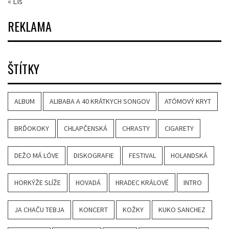
« Lis
REKLAMA
ŠTÍTKY
ALBUM
ALIBABA A 40 KRÁTKYCH SONGOV
ATÓMOVÝ KRYT
BRĎOKOKY
CHLAPČENSKÁ
CHRASTY
CIGARETY
DEŽO MÁ LÓVE
DISKOGRAFIE
FESTIVAL
HOLANDSKÁ
HORKÝŽE SLÍŽE
HOVADÁ
HRADEC KRÁLOVÉ
INTRO
JA CHAČU TEBJA
KONCERT
KOŽKY
KUKO SANCHEZ