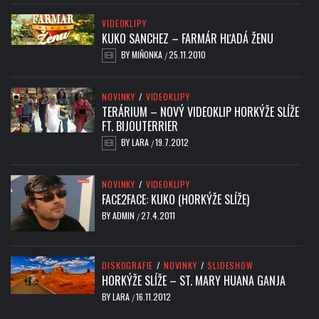
VIDEOKLIPY
KUKO SANCHEZ – FARMÁR HĽADÁ ŽENU
BY
MIŇONKA
25.11.2010
/
NOVINKY
/
VIDEOKLIPY
TERÁRIUM – NOVÝ VIDEOKLIP HORKÝŽE SLÍŽE
FT. BIJOUTERRIER
BY
LARA
19.7.2012
/
NOVINKY
/
VIDEOKLIPY
FACE2FACE: KUKO (HORKÝŽE SLÍŽE)
BY
ADMIN
27.4.2011
/
DISKOGRAFIE
/
NOVINKY
/
SLIDESHOW
HORKÝŽE SLÍŽE – ST. MARY HUANA GANJA
BY
LARA
16.11.2012
/