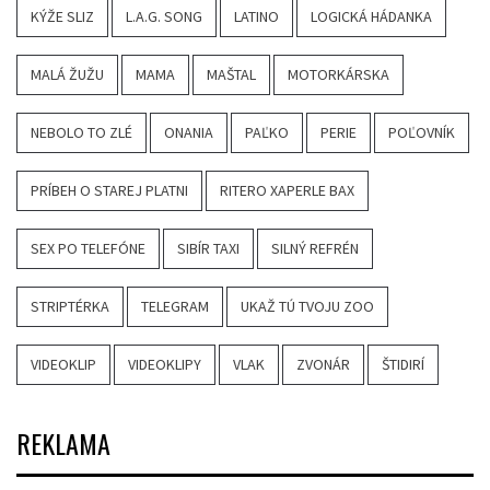
KÝŽE SLIZ
L.A.G. SONG
LATINO
LOGICKÁ HÁDANKA
MALÁ ŽUŽU
MAMA
MAŠTAL
MOTORKÁRSKA
NEBOLO TO ZLÉ
ONANIA
PAĽKO
PERIE
POĽOVNÍK
PRÍBEH O STAREJ PLATNI
RITERO XAPERLE BAX
SEX PO TELEFÓNE
SIBÍR TAXI
SILNÝ REFRÉN
STRIPTÉRKA
TELEGRAM
UKAŽ TÚ TVOJU ZOO
VIDEOKLIP
VIDEOKLIPY
VLAK
ZVONÁR
ŠTIDIRÍ
REKLAMA