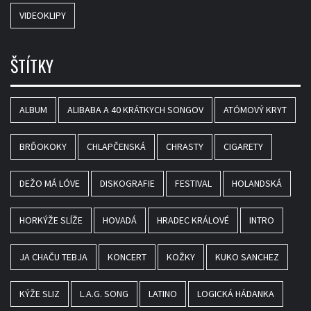
VIDEOKLIPY
ŠTÍTKY
ALBUM
ALIBABA A 40 KRÁTKYCH SONGOV
ATÓMOVÝ KRYT
BRĎOKOKY
CHLAPČENSKÁ
CHRASTY
CIGARETY
DEŽO MÁ LÓVE
DISKOGRAFIE
FESTIVAL
HOLANDSKÁ
HORKÝŽE SLÍŽE
HOVADÁ
HRADEC KRÁLOVÉ
INTRO
JA CHAČU TEBJA
KONCERT
KOŽKY
KUKO SANCHEZ
KÝŽE SLIZ
L.A.G. SONG
LATINO
LOGICKÁ HÁDANKA