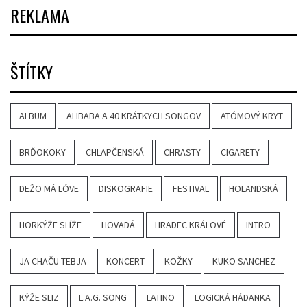
REKLAMA
ŠTÍTKY
ALBUM
ALIBABA A 40 KRÁTKYCH SONGOV
ATÓMOVÝ KRYT
BRĎOKOKY
CHLAPČENSKÁ
CHRASTY
CIGARETY
DEŽO MÁ LÓVE
DISKOGRAFIE
FESTIVAL
HOLANDSKÁ
HORKÝŽE SLÍŽE
HOVADÁ
HRADEC KRÁLOVÉ
INTRO
JA CHAČU TEBJA
KONCERT
KOŽKY
KUKO SANCHEZ
KÝŽE SLIZ
L.A.G. SONG
LATINO
LOGICKÁ HÁDANKA