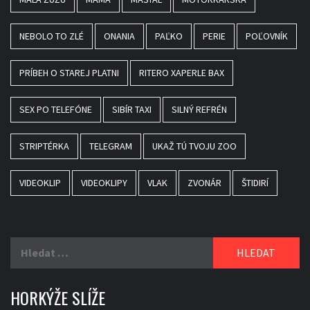
NEBOLO TO ZLÉ
ONANIA
PAĽKO
PERIE
POĽOVNÍK
PRÍBEH O STAREJ PLATNI
RITERO XAPERLE BAX
SEX PO TELEFÓNE
SIBÍR TAXI
SILNÝ REFRÉN
STRIPTÉRKA
TELEGRAM
UKAŽ TÚ TVOJU ZOO
VIDEOKLIP
VIDEOKLIPY
VLAK
ZVONÁR
ŠTIDIRÍ
Vyhledávání
HORKÝŽE SLÍŽE