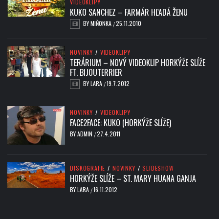
VIDEOKLIPY
KUKO SANCHEZ – FARMÁR HĽADÁ ŽENU
BY
MIŇONKA
25.11.2010
/
NOVINKY
/
VIDEOKLIPY
TERÁRIUM – NOVÝ VIDEOKLIP HORKÝŽE SLÍŽE
FT. BIJOUTERRIER
BY
LARA
19.7.2012
/
NOVINKY
/
VIDEOKLIPY
FACE2FACE: KUKO (HORKÝŽE SLÍŽE)
BY
ADMIN
27.4.2011
/
DISKOGRAFIE
/
NOVINKY
/
SLIDESHOW
HORKÝŽE SLÍŽE – ST. MARY HUANA GANJA
BY
LARA
16.11.2012
/