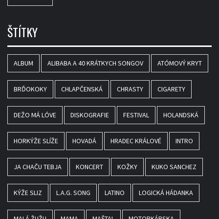
ŠTÍTKY
ALBUM
ALIBABA A 40 KRÁTKYCH SONGOV
ATÓMOVÝ KRYT
BRĎOKOKY
CHLAPČENSKÁ
CHRASTY
CIGARETY
DEŽO MÁ LÓVE
DISKOGRAFIE
FESTIVAL
HOLANDSKÁ
HORKÝŽE SLÍŽE
HOVADÁ
HRADEC KRÁLOVÉ
INTRO
JA CHAČU TEBJA
KONCERT
KOŽKY
KUKO SANCHEZ
KÝŽE SLIZ
L.A.G. SONG
LATINO
LOGICKÁ HÁDANKA
MALÁ ŽUŽU
MAMA
MAŠTAL
MOTORKÁRSKA