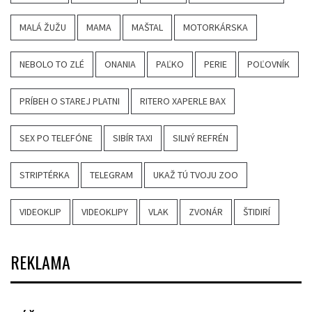
MALÁ ŽUŽU
MAMA
MAŠTAL
MOTORKÁRSKA
NEBOLO TO ZLÉ
ONANIA
PAĽKO
PERIE
POĽOVNÍK
PRÍBEH O STAREJ PLATNI
RITERO XAPERLE BAX
SEX PO TELEFÓNE
SIBÍR TAXI
SILNÝ REFRÉN
STRIPTÉRKA
TELEGRAM
UKAŽ TÚ TVOJU ZOO
VIDEOKLIP
VIDEOKLIPY
VLAK
ZVONÁR
ŠTIDIRÍ
REKLAMA