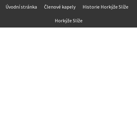
Skip
Úvodní stránka
Členové kapely
Historie Horkýže Slíže
to
content
Horkýže Slíže