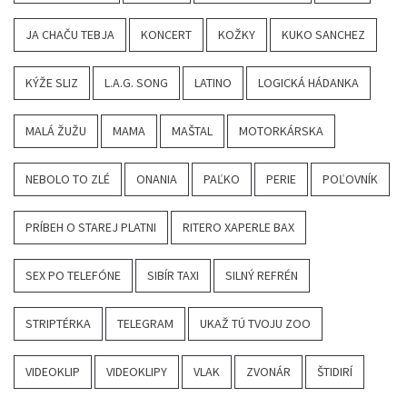
JA CHAČU TEBJA
KONCERT
KOŽKY
KUKO SANCHEZ
KÝŽE SLIZ
L.A.G. SONG
LATINO
LOGICKÁ HÁDANKA
MALÁ ŽUŽU
MAMA
MAŠTAL
MOTORKÁRSKA
NEBOLO TO ZLÉ
ONANIA
PAĽKO
PERIE
POĽOVNÍK
PRÍBEH O STAREJ PLATNI
RITERO XAPERLE BAX
SEX PO TELEFÓNE
SIBÍR TAXI
SILNÝ REFRÉN
STRIPTÉRKA
TELEGRAM
UKAŽ TÚ TVOJU ZOO
VIDEOKLIP
VIDEOKLIPY
VLAK
ZVONÁR
ŠTIDIRÍ