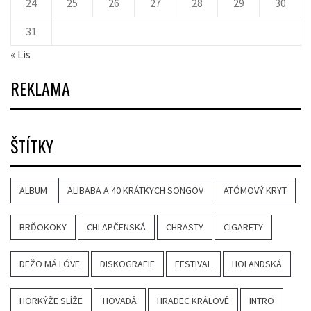
24
25
26
27
28
29
30
31
« Lis
REKLAMA
ŠTÍTKY
ALBUM
ALIBABA A 40 KRÁTKYCH SONGOV
ATÓMOVÝ KRYT
BRĎOKOKY
CHLAPČENSKÁ
CHRASTY
CIGARETY
DEŽO MÁ LÓVE
DISKOGRAFIE
FESTIVAL
HOLANDSKÁ
HORKÝŽE SLÍŽE
HOVADÁ
HRADEC KRÁLOVÉ
INTRO