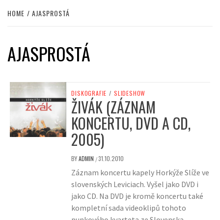
HOME
AJASPROSTÁ
AJASPROSTÁ
DISKOGRAFIE
/
SLIDESHOW
ŽIVÁK (ZÁZNAM
KONCERTU, DVD A CD,
2005)
BY
ADMIN
31.10.2010
/
Záznam koncertu kapely Horkýže Slíže ve
slovenských Leviciach. Vyšel jako DVD i
jako CD. Na DVD je kromě koncertu také
kompletní sada videoklipů tohoto
punkového kvarteta ze Slovenska.