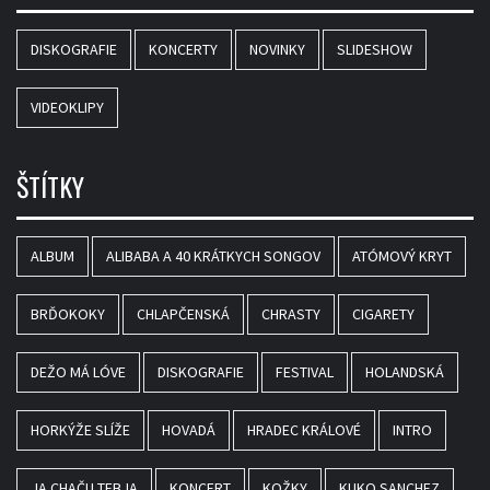
DISKOGRAFIE
KONCERTY
NOVINKY
SLIDESHOW
VIDEOKLIPY
ŠTÍTKY
ALBUM
ALIBABA A 40 KRÁTKYCH SONGOV
ATÓMOVÝ KRYT
BRĎOKOKY
CHLAPČENSKÁ
CHRASTY
CIGARETY
DEŽO MÁ LÓVE
DISKOGRAFIE
FESTIVAL
HOLANDSKÁ
HORKÝŽE SLÍŽE
HOVADÁ
HRADEC KRÁLOVÉ
INTRO
JA CHAČU TEBJA
KONCERT
KOŽKY
KUKO SANCHEZ