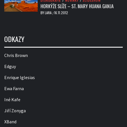
DISKOGRAFIE
/
NOVINKY
/
SLIDESHOW
HORKÝŽE SLÍŽE – ST. MARY HUANA GANJA
BY
LARA
16.11.2012
/
ODKAZY
Chris Brown
Edguy
Enrique Iglesias
Ewa Farna
Iné Kafe
Jiří Zonyga
XBand