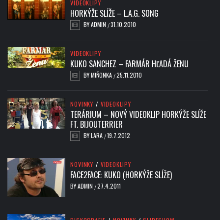
VIDEOKLIPY
HORKÝŽE SLÍŽE – L.A.G. SONG
BY
ADMIN
31.10.2010
/
VIDEOKLIPY
KUKO SANCHEZ – FARMÁR HĽADÁ ŽENU
BY
MIŇONKA
25.11.2010
/
NOVINKY
/
VIDEOKLIPY
TERÁRIUM – NOVÝ VIDEOKLIP HORKÝŽE SLÍŽE
FT. BIJOUTERRIER
BY
LARA
19.7.2012
/
NOVINKY
/
VIDEOKLIPY
FACE2FACE: KUKO (HORKÝŽE SLÍŽE)
BY
ADMIN
27.4.2011
/