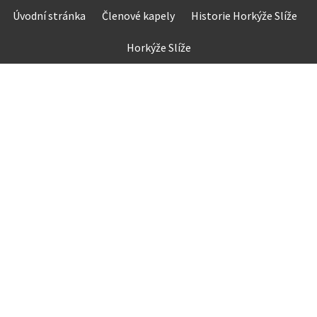
Skip
Úvodní stránka
Členové kapely
Historie Horkýže Slíže
to
content
Horkýže Slíže