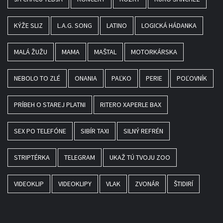
KÝŽE SLIZ
L.A.G. SONG
LATINO
LOGICKÁ HÁDANKA
MALÁ ŽUŽU
MAMA
MAŠTAL
MOTORKÁRSKA
NEBOLO TO ZLÉ
ONANIA
PAĽKO
PERIE
POĽOVNÍK
PRÍBEH O STAREJ PLATNI
RITERO XAPERLE BAX
SEX PO TELEFÓNE
SIBÍR TAXI
SILNÝ REFRÉN
STRIPTÉRKA
TELEGRAM
UKAŽ TÚ TVOJU ZOO
VIDEOKLIP
VIDEOKLIPY
VLAK
ZVONÁR
ŠTIDIRÍ