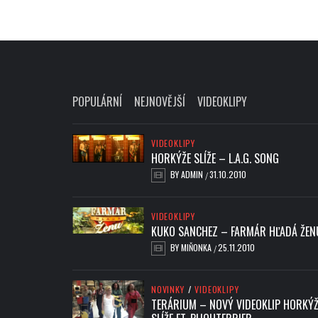
POPULÁRNÍ
NEJNOVĚJŠÍ
VIDEOKLIPY
VIDEOKLIPY
HORKÝŽE SLÍŽE – L.A.G. SONG
BY
ADMIN
31.10.2010
/
VIDEOKLIPY
KUKO SANCHEZ – FARMÁR HĽADÁ ŽEN
BY
MIŇONKA
25.11.2010
/
NOVINKY
/
VIDEOKLIPY
TERÁRIUM – NOVÝ VIDEOKLIP HORKÝŽ