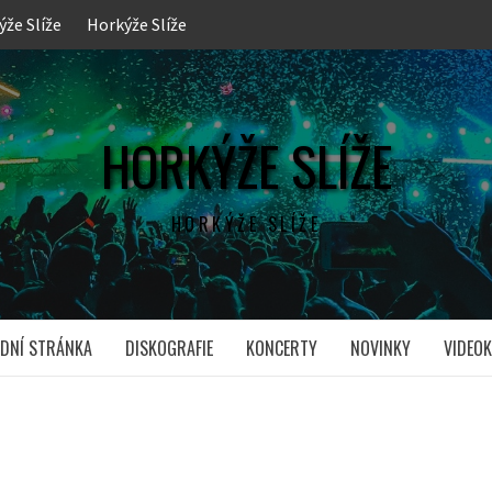
ýže Slíže
Horkýže Slíže
HORKÝŽE SLÍŽE
HORKÝŽE SLÍŽE
DNÍ STRÁNKA
DISKOGRAFIE
KONCERTY
NOVINKY
VIDEOK