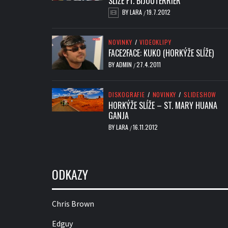
SLÍŽE FT. BIJOUTERRIER
BY
LARA
19.7.2012
/
NOVINKY
/
VIDEOKLIPY
FACE2FACE: KUKO (HORKÝŽE SLÍŽE)
BY
ADMIN
27.4.2011
/
DISKOGRAFIE
/
NOVINKY
/
SLIDESHOW
HORKÝŽE SLÍŽE – ST. MARY HUANA
GANJA
BY
LARA
16.11.2012
/
ODKAZY
Chris Brown
Edguy