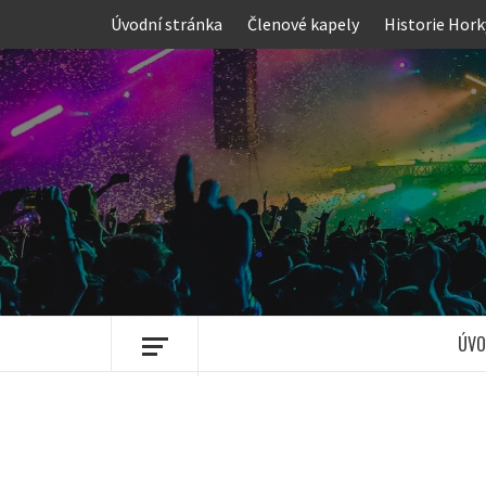
Skip
Úvodní stránka
Členové kapely
Historie Hork
to
content
ÚVO