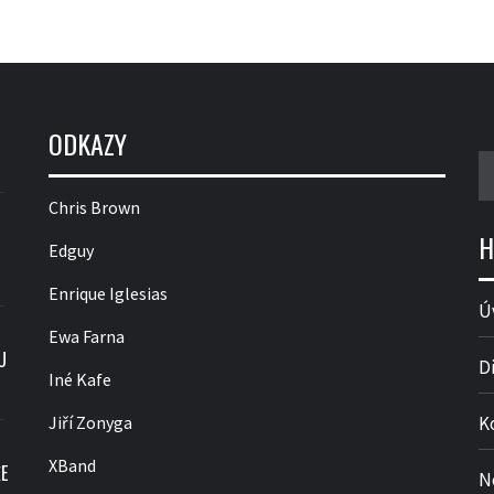
ODKAZY
V
Chris Brown
H
Edguy
Enrique Iglesias
Ú
Ewa Farna
U
D
Iné Kafe
Jiří Zonyga
K
XBand
E
N