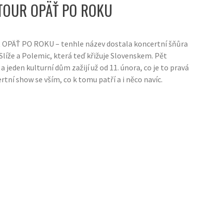
TOUR OPÄŤ PO ROKU
PÄŤ PO ROKU – tenhle název dostala koncertní šňůra
Slíže a Polemic, která teď křižuje Slovenskem. Pět
a jeden kulturní dům zažijí už od 11. února, co je to pravá
tní show se vším, co k tomu patří a i něco navíc.