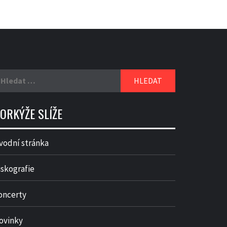
yhledávání
ORKÝŽE SLÍŽE
vodní stránka
iskografie
oncerty
ovinky