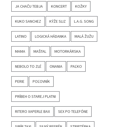
JA CHAČU TEBJA
KONCERT
KOŽKY
KUKO SANCHEZ
KÝŽE SLIZ
L.A.G. SONG
LATINO
LOGICKÁ HÁDANKA
MALÁ ŽUŽU
MAMA
MAŠTAL
MOTORKÁRSKA
NEBOLO TO ZLÉ
ONANIA
PAĽKO
PERIE
POĽOVNÍK
PRÍBEH O STAREJ PLATNI
RITERO XAPERLE BAX
SEX PO TELEFÓNE
SIBÍR TAXI
SILNÝ REFRÉN
STRIPTÉRKA