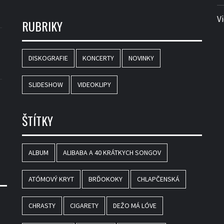
V
RUBRIKY
DISKOGRAFIE
KONCERTY
NOVINKY
SLIDESHOW
VIDEOKLIPY
ŠTÍTKY
ALBUM
ALIBABA A 40 KRÁTKYCH SONGOV
ATÓMOVÝ KRYT
BRĎOKOKY
CHLAPČENSKÁ
CHRASTY
CIGARETY
DEŽO MÁ LÓVE