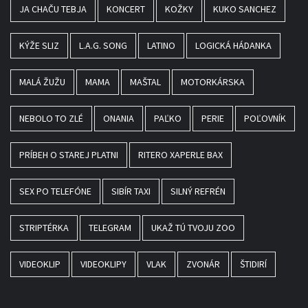
JA CHAČU TEBJA
KONCERT
KOŽKY
KUKO SANCHEZ
KÝŽE SLIZ
L.A.G. SONG
LATINO
LOGICKÁ HÁDANKA
MALÁ ŽUŽU
MAMA
MAŠTAL
MOTORKÁRSKA
NEBOLO TO ZLÉ
ONANIA
PAĽKO
PERIE
POĽOVNÍK
PRÍBEH O STAREJ PLATNI
RITERO XAPERLE BAX
SEX PO TELEFÓNE
SIBÍR TAXI
SILNÝ REFRÉN
STRIPTÉRKA
TELEGRAM
UKAŽ TÚ TVOJU ZOO
VIDEOKLIP
VIDEOKLIPY
VLAK
ZVONÁR
ŠTIDIRÍ