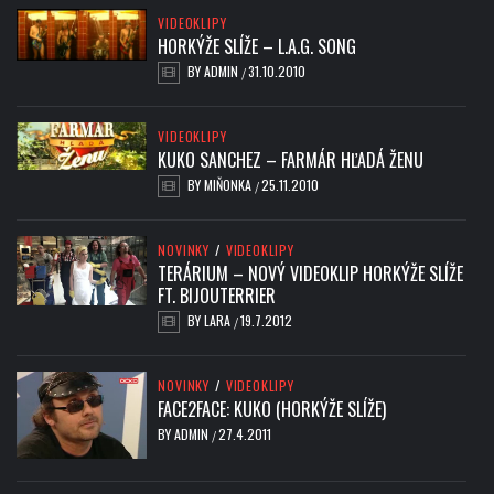
VIDEOKLIPY
HORKÝŽE SLÍŽE – L.A.G. SONG
BY
ADMIN
31.10.2010
/
VIDEOKLIPY
KUKO SANCHEZ – FARMÁR HĽADÁ ŽENU
BY
MIŇONKA
25.11.2010
/
NOVINKY
/
VIDEOKLIPY
TERÁRIUM – NOVÝ VIDEOKLIP HORKÝŽE SLÍŽE
FT. BIJOUTERRIER
BY
LARA
19.7.2012
/
NOVINKY
/
VIDEOKLIPY
FACE2FACE: KUKO (HORKÝŽE SLÍŽE)
BY
ADMIN
27.4.2011
/