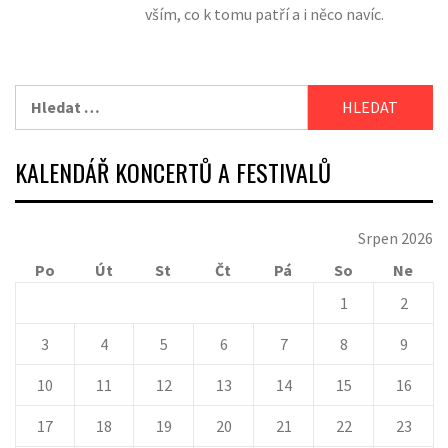
vším, co k tomu patří a i něco navíc.
Vyhledávání
KALENDÁŘ KONCERTŮ A FESTIVALŮ
Srpen 2026
Po
Út
St
Čt
Pá
So
Ne
1
2
3
4
5
6
7
8
9
10
11
12
13
14
15
16
17
18
19
20
21
22
23