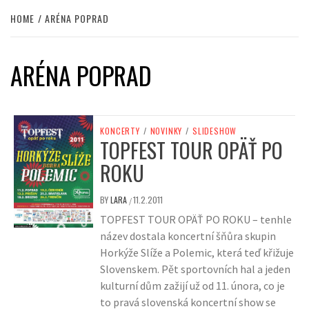
HOME
ARÉNA POPRAD
ARÉNA POPRAD
KONCERTY
/
NOVINKY
/
SLIDESHOW
TOPFEST TOUR OPÄŤ PO
ROKU
BY
LARA
11.2.2011
/
TOPFEST TOUR OPÄŤ PO ROKU – tenhle
název dostala koncertní šňůra skupin
Horkýže Slíže a Polemic, která teď křižuje
Slovenskem. Pět sportovních hal a jeden
kulturní dům zažijí už od 11. února, co je
to pravá slovenská koncertní show se