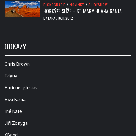
DISKOGRAFIE
/
NOVINKY
/
SLIDESHOW
HORKÝŽE SLÍŽE – ST. MARY HUANA GANJA
BY
LARA
16.11.2012
/
ODKAZY
Chris Brown
Edguy
Enrique Iglesias
Ewa Farna
Iné Kafe
Jiří Zonyga
XBand