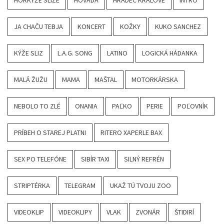
HORKÝŽE SLÍŽE
HOVADÁ
HRADEC KRÁLOVÉ
INTRO
JA CHAČU TEBJA
KONCERT
KOŽKY
KUKO SANCHEZ
KÝŽE SLIZ
L.A.G. SONG
LATINO
LOGICKÁ HÁDANKA
MALÁ ŽUŽU
MAMA
MAŠTAL
MOTORKÁRSKA
NEBOLO TO ZLÉ
ONANIA
PAĽKO
PERIE
POĽOVNÍK
PRÍBEH O STAREJ PLATNI
RITERO XAPERLE BAX
SEX PO TELEFÓNE
SIBÍR TAXI
SILNÝ REFRÉN
STRIPTÉRKA
TELEGRAM
UKAŽ TÚ TVOJU ZOO
VIDEOKLIP
VIDEOKLIPY
VLAK
ZVONÁR
ŠTIDIRÍ