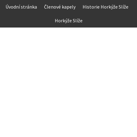
Skip
Úvodní stránka
Členové kapely
Historie Horkýže Slíže
to
content
Horkýže Slíže