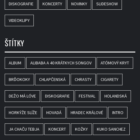
DISKOGRAFIE
KONCERTY
NOVINKY
SLIDESHOW
VIDEOKLIPY
ŠTÍTKY
ALBUM
ALIBABA A 40 KRÁTKYCH SONGOV
ATÓMOVÝ KRYT
BRĎOKOKY
CHLAPČENSKÁ
CHRASTY
CIGARETY
DEŽO MÁ LÓVE
DISKOGRAFIE
FESTIVAL
HOLANDSKÁ
HORKÝŽE SLÍŽE
HOVADÁ
HRADEC KRÁLOVÉ
INTRO
JA CHAČU TEBJA
KONCERT
KOŽKY
KUKO SANCHEZ