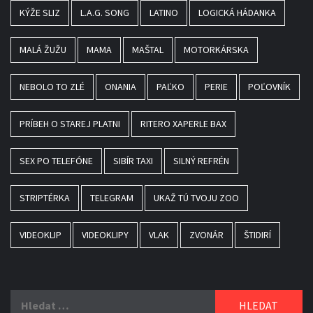
KÝŽE SLIZ
L.A.G. SONG
LATINO
LOGICKÁ HÁDANKA
MALÁ ŽUŽU
MAMA
MAŠTAL
MOTORKÁRSKA
NEBOLO TO ZLÉ
ONANIA
PAĽKO
PERIE
POĽOVNÍK
PRÍBEH O STAREJ PLATNI
RITERO XAPERLE BAX
SEX PO TELEFÓNE
SIBÍR TAXI
SILNÝ REFRÉN
STRIPTÉRKA
TELEGRAM
UKAŽ TÚ TVOJU ZOO
VIDEOKLIP
VIDEOKLIPY
VLAK
ZVONÁR
ŠTIDIRÍ
Vyhledávání