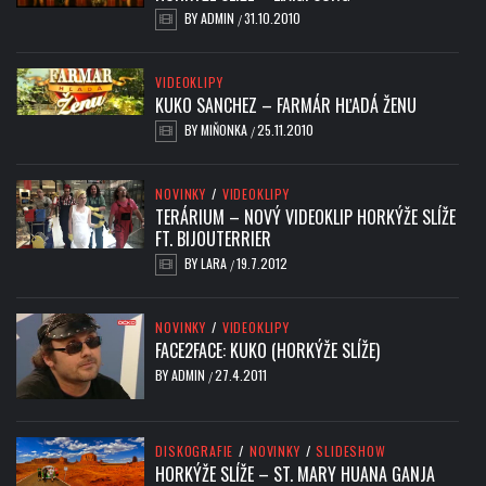
BY
ADMIN
31.10.2010
/
VIDEOKLIPY
KUKO SANCHEZ – FARMÁR HĽADÁ ŽENU
BY
MIŇONKA
25.11.2010
/
NOVINKY
/
VIDEOKLIPY
TERÁRIUM – NOVÝ VIDEOKLIP HORKÝŽE SLÍŽE
FT. BIJOUTERRIER
BY
LARA
19.7.2012
/
NOVINKY
/
VIDEOKLIPY
FACE2FACE: KUKO (HORKÝŽE SLÍŽE)
BY
ADMIN
27.4.2011
/
DISKOGRAFIE
/
NOVINKY
/
SLIDESHOW
HORKÝŽE SLÍŽE – ST. MARY HUANA GANJA