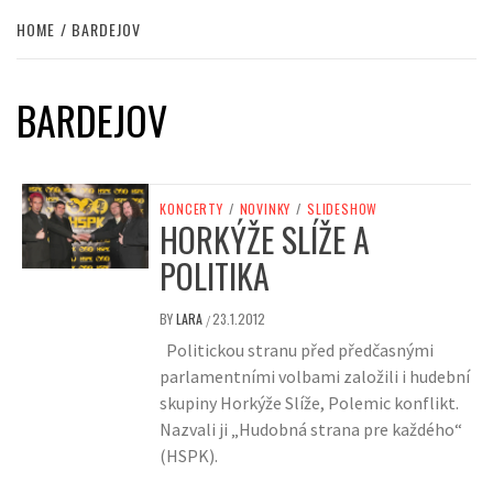
HOME
BARDEJOV
BARDEJOV
KONCERTY
/
NOVINKY
/
SLIDESHOW
HORKÝŽE SLÍŽE A
POLITIKA
BY
LARA
23.1.2012
/
Politickou stranu před předčasnými
parlamentními volbami založili i hudební
skupiny Horkýže Slíže, Polemic konflikt.
Nazvali ji „Hudobná strana pre každého“
(HSPK).