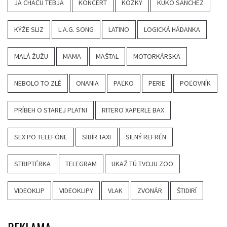
JA CHAČU TEBJA
KONCERT
KOŽKY
KUKO SANCHEZ
KÝŽE SLIZ
L.A.G. SONG
LATINO
LOGICKÁ HÁDANKA
MALÁ ŽUŽU
MAMA
MAŠTAL
MOTORKÁRSKA
NEBOLO TO ZLÉ
ONANIA
PAĽKO
PERIE
POĽOVNÍK
PRÍBEH O STAREJ PLATNI
RITERO XAPERLE BAX
SEX PO TELEFÓNE
SIBÍR TAXI
SILNÝ REFRÉN
STRIPTÉRKA
TELEGRAM
UKAŽ TÚ TVOJU ZOO
VIDEOKLIP
VIDEOKLIPY
VLAK
ZVONÁR
ŠTIDIRÍ