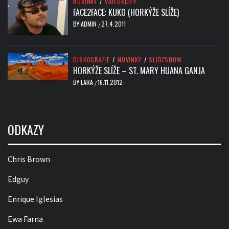
NOVINKY
/
VIDEOKLIPY
FACE2FACE: KUKO (HORKÝŽE SLÍŽE)
BY
ADMIN
27.4.2011
/
DISKOGRAFIE
/
NOVINKY
/
SLIDESHOW
HORKÝŽE SLÍŽE – ST. MARY HUANA GANJA
BY
LARA
16.11.2012
/
ODKAZY
Chris Brown
Edguy
Enrique Iglesias
Ewa Farna