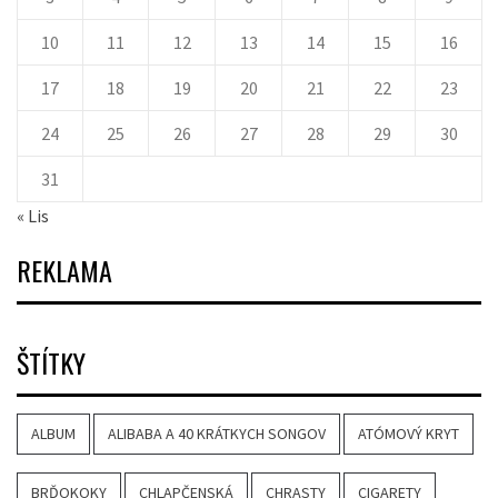
10
11
12
13
14
15
16
17
18
19
20
21
22
23
24
25
26
27
28
29
30
31
« Lis
REKLAMA
ŠTÍTKY
ALBUM
ALIBABA A 40 KRÁTKYCH SONGOV
ATÓMOVÝ KRYT
BRĎOKOKY
CHLAPČENSKÁ
CHRASTY
CIGARETY