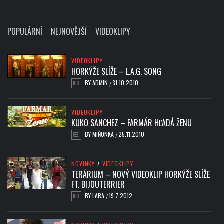
POPULÁRNÍ
NEJNOVĚJŠÍ
VIDEOKLIPY
VIDEOKLIPY
HORKÝŽE SLÍŽE – L.A.G. SONG
BY
ADMIN
31.10.2010
/
VIDEOKLIPY
KUKO SANCHEZ – FARMÁR HĽADÁ ŽENU
BY
MIŇONKA
25.11.2010
/
NOVINKY
/
VIDEOKLIPY
TERÁRIUM – NOVÝ VIDEOKLIP HORKÝŽE SLÍŽE
FT. BIJOUTERRIER
BY
LARA
19.7.2012
/