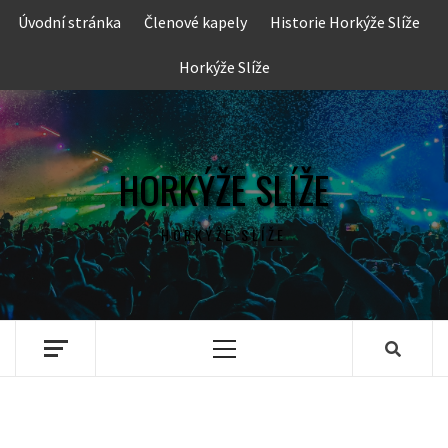
Skip
Úvodní stránka
Členové kapely
Historie Horkýže Slíže
to
content
Horkýže Slíže
HORKÝŽE SLÍŽE
HORKÝŽE SLÍŽE
Primary
Menu