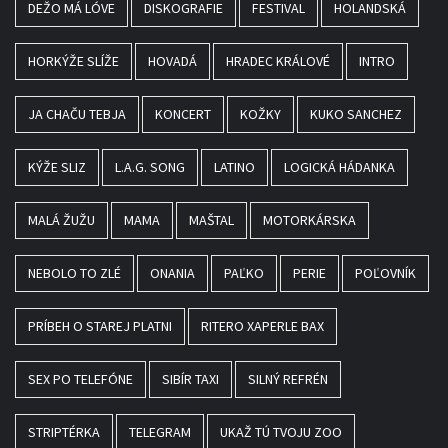
DEŽO MÁ LÓVE
DISKOGRAFIE
FESTIVAL
HOLANDSKÁ
HORKÝŽE SLÍŽE
HOVADÁ
HRADEC KRÁLOVÉ
INTRO
JA CHAČU TEBJA
KONCERT
KOŽKY
KUKO SANCHEZ
KÝŽE SLIZ
L.A.G. SONG
LATINO
LOGICKÁ HÁDANKA
MALÁ ŽUŽU
MAMA
MAŠTAL
MOTORKÁRSKA
NEBOLO TO ZLÉ
ONANIA
PAĽKO
PERIE
POĽOVNÍK
PRÍBEH O STAREJ PLATNI
RITERO XAPERLE BAX
SEX PO TELEFÓNE
SIBÍR TAXI
SILNÝ REFRÉN
STRIPTÉRKA
TELEGRAM
UKAŽ TÚ TVOJU ZOO