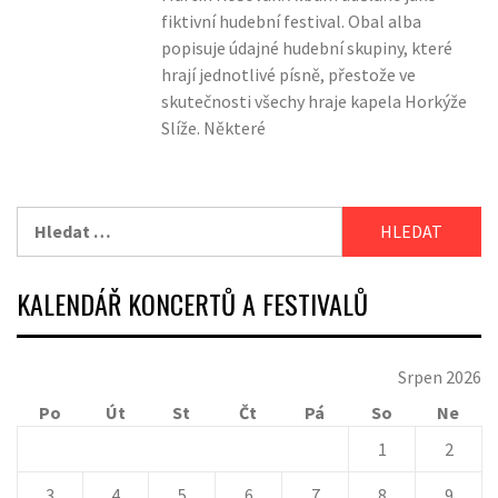
fiktivní hudební festival. Obal alba
popisuje údajné hudební skupiny, které
hrají jednotlivé písně, přestože ve
skutečnosti všechy hraje kapela Horkýže
Slíže. Některé
Vyhledávání
KALENDÁŘ KONCERTŮ A FESTIVALŮ
Srpen 2026
Po
Út
St
Čt
Pá
So
Ne
1
2
3
4
5
6
7
8
9