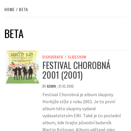
HOME
BETA
BETA
DISKOGRAFIE
/
SLIDESHOW
FESTIVAL CHOROBNÁ
2001 (2001)
BY
ADMIN
31.10.2010
/
Festival Chorobná je album skupiny
Horkýže slíže z roku 2001. Je to první
album této skupiny vydané
vydavatelstvím EMI. Také je to poslední
album, kde hrajte původní bubeník
Martin Košovan. Album udělané jako