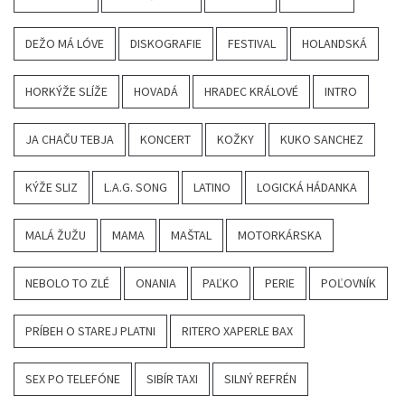
DEŽO MÁ LÓVE
DISKOGRAFIE
FESTIVAL
HOLANDSKÁ
HORKÝŽE SLÍŽE
HOVADÁ
HRADEC KRÁLOVÉ
INTRO
JA CHAČU TEBJA
KONCERT
KOŽKY
KUKO SANCHEZ
KÝŽE SLIZ
L.A.G. SONG
LATINO
LOGICKÁ HÁDANKA
MALÁ ŽUŽU
MAMA
MAŠTAL
MOTORKÁRSKA
NEBOLO TO ZLÉ
ONANIA
PAĽKO
PERIE
POĽOVNÍK
PRÍBEH O STAREJ PLATNI
RITERO XAPERLE BAX
SEX PO TELEFÓNE
SIBÍR TAXI
SILNÝ REFRÉN