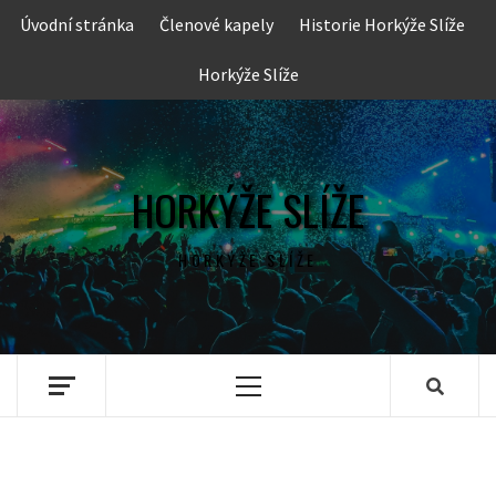
Skip
Úvodní stránka
Členové kapely
Historie Horkýže Slíže
to
content
Horkýže Slíže
HORKÝŽE SLÍŽE
HORKÝŽE SLÍŽE
Primary
Menu