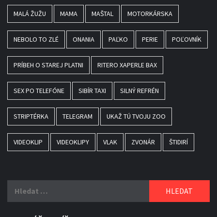
MALÁ ŽUŽU
MAMA
MAŠTAL
MOTORKÁRSKA
NEBOLO TO ZLÉ
ONANIA
PAĽKO
PERIE
POĽOVNÍK
PRÍBEH O STAREJ PLATNI
RITERO XAPERLE BAX
SEX PO TELEFÓNE
SIBÍR TAXI
SILNÝ REFRÉN
STRIPTÉRKA
TELEGRAM
UKAŽ TÚ TVOJU ZOO
VIDEOKLIP
VIDEOKLIPY
VLAK
ZVONÁR
ŠTIDIRÍ
Vyhledávání