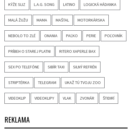
KÝŽE SLIZ
L.A.G. SONG
LATINO
LOGICKÁ HÁDANKA
MALÁ ŽUŽU
MAMA
MAŠTAL
MOTORKÁRSKA
NEBOLO TO ZLÉ
ONANIA
PAĽKO
PERIE
POĽOVNÍK
PRÍBEH O STAREJ PLATNI
RITERO XAPERLE BAX
SEX PO TELEFÓNE
SIBÍR TAXI
SILNÝ REFRÉN
STRIPTÉRKA
TELEGRAM
UKAŽ TÚ TVOJU ZOO
VIDEOKLIP
VIDEOKLIPY
VLAK
ZVONÁR
ŠTIDIRÍ
REKLAMA