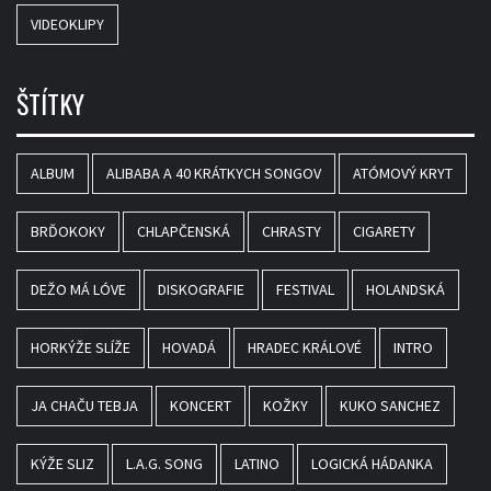
VIDEOKLIPY
ŠTÍTKY
ALBUM
ALIBABA A 40 KRÁTKYCH SONGOV
ATÓMOVÝ KRYT
BRĎOKOKY
CHLAPČENSKÁ
CHRASTY
CIGARETY
DEŽO MÁ LÓVE
DISKOGRAFIE
FESTIVAL
HOLANDSKÁ
HORKÝŽE SLÍŽE
HOVADÁ
HRADEC KRÁLOVÉ
INTRO
JA CHAČU TEBJA
KONCERT
KOŽKY
KUKO SANCHEZ
KÝŽE SLIZ
L.A.G. SONG
LATINO
LOGICKÁ HÁDANKA