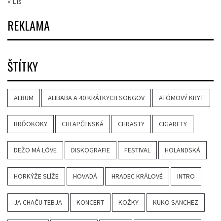
« Lis
REKLAMA
ŠTÍTKY
ALBUM
ALIBABA A 40 KRÁTKYCH SONGOV
ATÓMOVÝ KRYT
BRĎOKOKY
CHLAPČENSKÁ
CHRASTY
CIGARETY
DEŽO MÁ LÓVE
DISKOGRAFIE
FESTIVAL
HOLANDSKÁ
HORKÝŽE SLÍŽE
HOVADÁ
HRADEC KRÁLOVÉ
INTRO
JA CHAČU TEBJA
KONCERT
KOŽKY
KUKO SANCHEZ