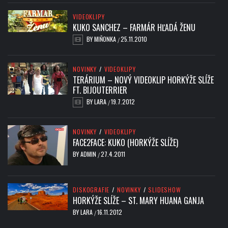
VIDEOKLIPY
KUKO SANCHEZ – FARMÁR HĽADÁ ŽENU
BY
MIŇONKA
25.11.2010
/
NOVINKY
/
VIDEOKLIPY
TERÁRIUM – NOVÝ VIDEOKLIP HORKÝŽE SLÍŽE
FT. BIJOUTERRIER
BY
LARA
19.7.2012
/
NOVINKY
/
VIDEOKLIPY
FACE2FACE: KUKO (HORKÝŽE SLÍŽE)
BY
ADMIN
27.4.2011
/
DISKOGRAFIE
/
NOVINKY
/
SLIDESHOW
HORKÝŽE SLÍŽE – ST. MARY HUANA GANJA
BY
LARA
16.11.2012
/