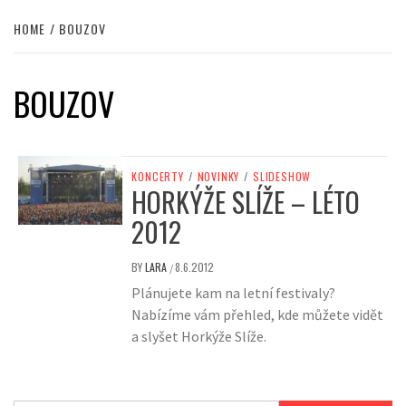
HOME
BOUZOV
BOUZOV
KONCERTY
/
NOVINKY
/
SLIDESHOW
HORKÝŽE SLÍŽE – LÉTO
2012
BY
LARA
8.6.2012
/
Plánujete kam na letní festivaly?
Nabízíme vám přehled, kde můžete vidět
a slyšet Horkýže Slíže.