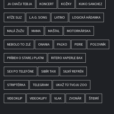
JA CHAČU TEBJA
KONCERT
KOŽKY
KUKO SANCHEZ
KÝŽE SLIZ
L.A.G. SONG
LATINO
LOGICKÁ HÁDANKA
MALÁ ŽUŽU
MAMA
MAŠTAL
MOTORKÁRSKA
NEBOLO TO ZLÉ
ONANIA
PAĽKO
PERIE
POĽOVNÍK
PRÍBEH O STAREJ PLATNI
RITERO XAPERLE BAX
SEX PO TELEFÓNE
SIBÍR TAXI
SILNÝ REFRÉN
STRIPTÉRKA
TELEGRAM
UKAŽ TÚ TVOJU ZOO
VIDEOKLIP
VIDEOKLIPY
VLAK
ZVONÁR
ŠTIDIRÍ