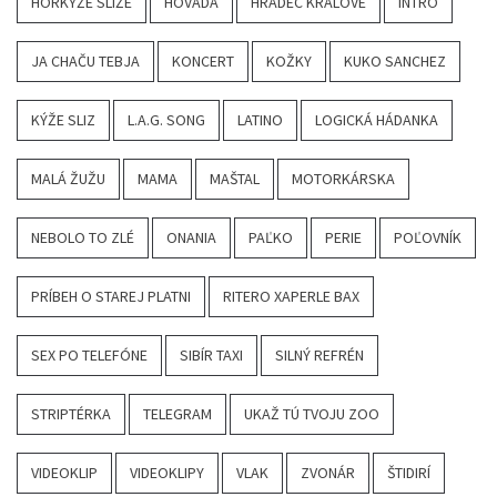
HORKÝŽE SLÍŽE
HOVADÁ
HRADEC KRÁLOVÉ
INTRO
JA CHAČU TEBJA
KONCERT
KOŽKY
KUKO SANCHEZ
KÝŽE SLIZ
L.A.G. SONG
LATINO
LOGICKÁ HÁDANKA
MALÁ ŽUŽU
MAMA
MAŠTAL
MOTORKÁRSKA
NEBOLO TO ZLÉ
ONANIA
PAĽKO
PERIE
POĽOVNÍK
PRÍBEH O STAREJ PLATNI
RITERO XAPERLE BAX
SEX PO TELEFÓNE
SIBÍR TAXI
SILNÝ REFRÉN
STRIPTÉRKA
TELEGRAM
UKAŽ TÚ TVOJU ZOO
VIDEOKLIP
VIDEOKLIPY
VLAK
ZVONÁR
ŠTIDIRÍ