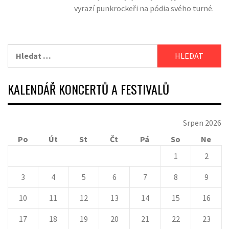
vyrazí punkrockeři na pódia svého turné.
Vyhledávání
KALENDÁŘ KONCERTŮ A FESTIVALŮ
Srpen 2026
Po
Út
St
Čt
Pá
So
Ne
1
2
3
4
5
6
7
8
9
10
11
12
13
14
15
16
17
18
19
20
21
22
23