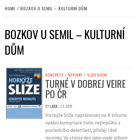
HOME
BOZKOV U SEMIL – KULTURNÍ DŮM
BOZKOV U SEMIL – KULTURNÍ
DŮM
KONCERTY
/
NOVINKY
/
SLIDESHOW
TURNÉ V DOBREJ VEIRE
PO ČR
BY
LARA
1.3.2011
/
Horkýže Slíže naplánovali na 4. března
vydání kompilace toho nejlepšího z
posledního desetiletí, přidají i dvě
novinky. Ve stejný den jako vyjde album