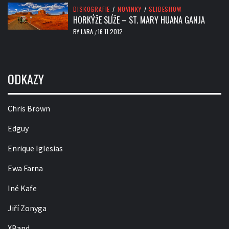
DISKOGRAFIE
/
NOVINKY
/
SLIDESHOW
HORKÝŽE SLÍŽE – ST. MARY HUANA GANJA
BY
LARA
16.11.2012
/
ODKAZY
Chris Brown
Edguy
Enrique Iglesias
Ewa Farna
Iné Kafe
Jiří Zonyga
XBand