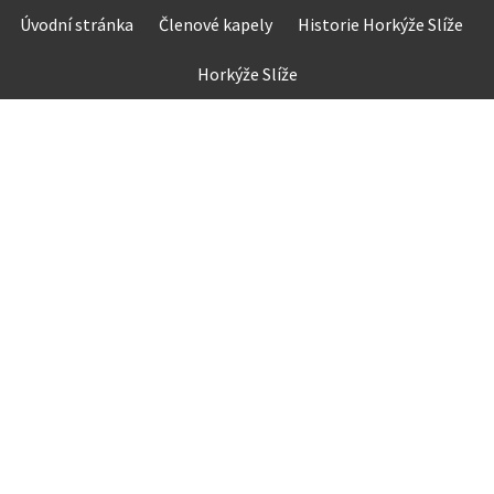
Skip
Úvodní stránka
Členové kapely
Historie Horkýže Slíže
to
content
Horkýže Slíže