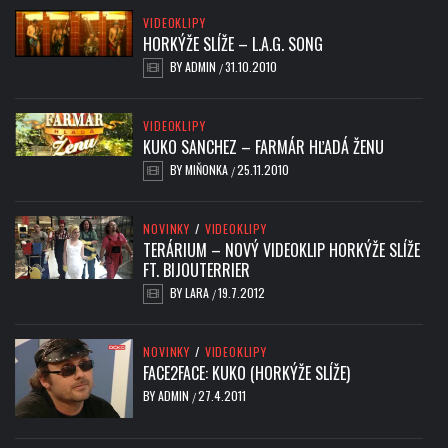
VIDEOKLIPY
HORKÝŽE SLÍŽE – L.A.G. SONG
BY
ADMIN
31.10.2010
/
VIDEOKLIPY
KUKO SANCHEZ – FARMÁR HĽADÁ ŽENU
BY
MIŇONKA
25.11.2010
/
NOVINKY
/
VIDEOKLIPY
TERÁRIUM – NOVÝ VIDEOKLIP HORKÝŽE SLÍŽE
FT. BIJOUTERRIER
BY
LARA
19.7.2012
/
NOVINKY
/
VIDEOKLIPY
FACE2FACE: KUKO (HORKÝŽE SLÍŽE)
BY
ADMIN
27.4.2011
/