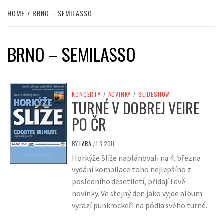
HOME
BRNO – SEMILASSO
BRNO – SEMILASSO
KONCERTY
/
NOVINKY
/
SLIDESHOW
TURNÉ V DOBREJ VEIRE
PO ČR
BY
LARA
1.3.2011
/
Horkýže Slíže naplánovali na 4. března
vydání kompilace toho nejlepšího z
posledního desetiletí, přidají i dvě
novinky. Ve stejný den jako vyjde album
vyrazí punkrockeři na pódia svého turné.