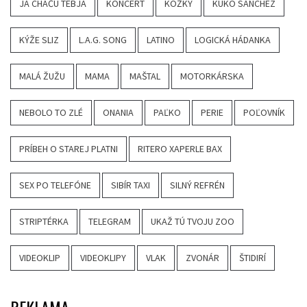
JA CHAČU TEBJA
KONCERT
KOŽKY
KUKO SANCHEZ
KÝŽE SLIZ
L.A.G. SONG
LATINO
LOGICKÁ HÁDANKA
MALÁ ŽUŽU
MAMA
MAŠTAL
MOTORKÁRSKA
NEBOLO TO ZLÉ
ONANIA
PAĽKO
PERIE
POĽOVNÍK
PRÍBEH O STAREJ PLATNI
RITERO XAPERLE BAX
SEX PO TELEFÓNE
SIBÍR TAXI
SILNÝ REFRÉN
STRIPTÉRKA
TELEGRAM
UKAŽ TÚ TVOJU ZOO
VIDEOKLIP
VIDEOKLIPY
VLAK
ZVONÁR
ŠTIDIRÍ