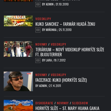
BY
ADMIN
31.10.2010
/
VIDEOKLIPY
KUKO SANCHEZ – FARMÁR HĽADÁ ŽENU
BY
MIŇONKA
25.11.2010
/
NOVINKY
/
VIDEOKLIPY
TERÁRIUM – NOVÝ VIDEOKLIP HORKÝŽE SLÍŽE
FT. BIJOUTERRIER
BY
LARA
19.7.2012
/
NOVINKY
/
VIDEOKLIPY
FACE2FACE: KUKO (HORKÝŽE SLÍŽE)
BY
ADMIN
27.4.2011
/
DISKOGRAFIE
/
NOVINKY
/
SLIDESHOW
HORKÝŽE SLÍŽE – ST. MARY HUANA GANJA