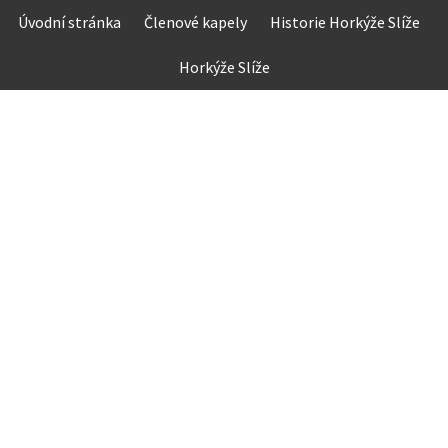
Skip
Úvodní stránka
Členové kapely
Historie Horkýže Slíže
to
content
Horkýže Slíže