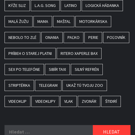
KÝŽE SLIZ
L.A.G. SONG
LATINO
LOGICKÁ HÁDANKA
MALÁ ŽUŽU
MAMA
MAŠTAL
MOTORKÁRSKA
NEBOLO TO ZLÉ
ONANIA
PAĽKO
PERIE
POĽOVNÍK
PRÍBEH O STAREJ PLATNI
RITERO XAPERLE BAX
SEX PO TELEFÓNE
SIBÍR TAXI
SILNÝ REFRÉN
STRIPTÉRKA
TELEGRAM
UKAŽ TÚ TVOJU ZOO
VIDEOKLIP
VIDEOKLIPY
VLAK
ZVONÁR
ŠTIDIRÍ
Vyhledávání