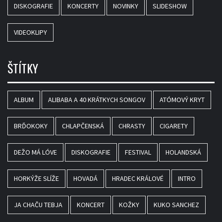
DISKOGRAFIE
KONCERTY
NOVINKY
SLIDESHOW
VIDEOKLIPY
ŠTÍTKY
ALBUM
ALIBABA A 40 KRÁTKYCH SONGOV
ATÓMOVÝ KRYT
BRĎOKOKY
CHLAPČENSKÁ
CHRASTY
CIGARETY
DEŽO MÁ LÓVE
DISKOGRAFIE
FESTIVAL
HOLANDSKÁ
HORKÝŽE SLÍŽE
HOVADÁ
HRADEC KRÁLOVÉ
INTRO
JA CHAČU TEBJA
KONCERT
KOŽKY
KUKO SANCHEZ