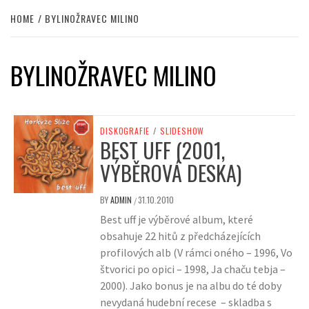
HOME
BYLINOŽRAVEC MILINO
BYLINOŽRAVEC MILINO
DISKOGRAFIE
/
SLIDESHOW
BEST UFF (2001,
VÝBĚROVÁ DESKA)
BY
ADMIN
31.10.2010
/
Best uff je výběrové album, které
obsahuje 22 hitů z předcházejících
profilových alb (V rámci oného – 1996, Vo
štvorici po opici – 1998, Ja chaču tebja –
2000). Jako bonus je na albu do té doby
nevydaná hudební recese – skladba s