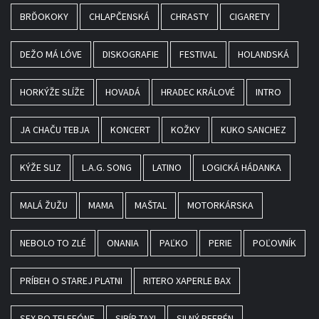
BRĎOKOKY
CHLAPČENSKÁ
CHRASTY
CIGARETY
DEŽO MÁ LÓVE
DISKOGRAFIE
FESTIVAL
HOLANDSKÁ
HORKÝŽE SLÍŽE
HOVADÁ
HRADEC KRÁLOVÉ
INTRO
JA CHAČU TEBJA
KONCERT
KOŽKY
KUKO SANCHEZ
KÝŽE SLIZ
L.A.G. SONG
LATINO
LOGICKÁ HÁDANKA
MALÁ ŽUŽU
MAMA
MAŠTAL
MOTORKÁRSKA
NEBOLO TO ZLÉ
ONANIA
PAĽKO
PERIE
POĽOVNÍK
PRÍBEH O STAREJ PLATNI
RITERO XAPERLE BAX
SEX PO TELEFÓNE
SIBÍR TAXI
SILNÝ REFRÉN