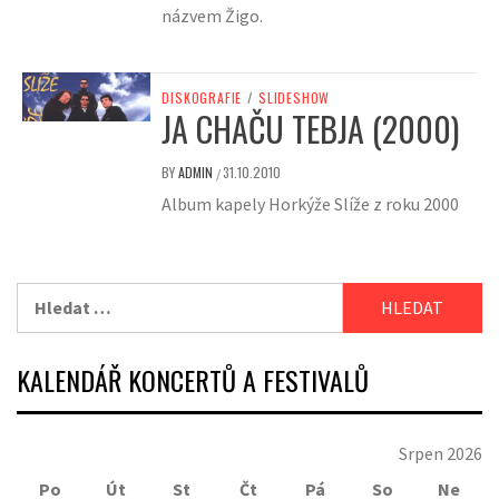
názvem Žigo.
DISKOGRAFIE
/
SLIDESHOW
JA CHAČU TEBJA (2000)
BY
ADMIN
31.10.2010
/
Album kapely Horkýže Slíže z roku 2000
Vyhledávání
KALENDÁŘ KONCERTŮ A FESTIVALŮ
Srpen 2026
Po
Út
St
Čt
Pá
So
Ne