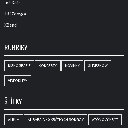
Iné Kafe
Jiří Zonyga
XBand
RUBRIKY
DISKOGRAFIE
KONCERTY
NOVINKY
SLIDESHOW
VIDEOKLIPY
ŠTÍTKY
ALBUM
ALIBABA A 40 KRÁTKYCH SONGOV
ATÓMOVÝ KRYT