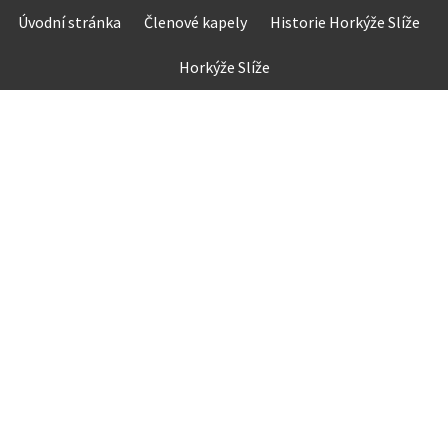
Skip
Úvodní stránka
Členové kapely
Historie Horkýže Slíže
to
content
Horkýže Slíže