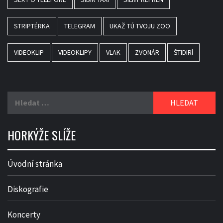
STRIPTÉRKA
TELEGRAM
UKAŽ TÚ TVOJU ZOO
VIDEOKLIP
VIDEOKLIPY
VLAK
ZVONÁR
ŠTIDIRÍ
Vyhledávání
HORKÝŽE SLÍŽE
Úvodní stránka
Diskografie
Koncerty