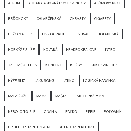
ALBUM
ALIBABA A 40 KRÁTKYCH SONGOV
ATÓMOVÝ KRYT
BRĎOKOKY
CHLAPČENSKÁ
CHRASTY
CIGARETY
DEŽO MÁ LÓVE
DISKOGRAFIE
FESTIVAL
HOLANDSKÁ
HORKÝŽE SLÍŽE
HOVADÁ
HRADEC KRÁLOVÉ
INTRO
JA CHAČU TEBJA
KONCERT
KOŽKY
KUKO SANCHEZ
KÝŽE SLIZ
L.A.G. SONG
LATINO
LOGICKÁ HÁDANKA
MALÁ ŽUŽU
MAMA
MAŠTAL
MOTORKÁRSKA
NEBOLO TO ZLÉ
ONANIA
PAĽKO
PERIE
POĽOVNÍK
PRÍBEH O STAREJ PLATNI
RITERO XAPERLE BAX