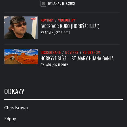
BY
LARA
19.7.2012
/
NOVINKY
/
VIDEOKLIPY
FACE2FACE: KUKO (HORKÝŽE SLÍŽE)
BY
ADMIN
27.4.2011
/
DISKOGRAFIE
/
NOVINKY
/
SLIDESHOW
HORKÝŽE SLÍŽE – ST. MARY HUANA GANJA
BY
LARA
16.11.2012
/
ODKAZY
Chris Brown
Edguy