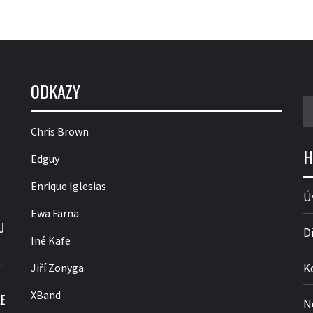
ODKAZY
V
Chris Brown
H
Edguy
Enrique Iglesias
Ú
Ewa Farna
U
D
Iné Kafe
Jiří Zonyga
K
XBand
E
N