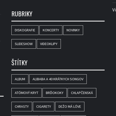
V
RUBRIKY
DISKOGRAFIE
KONCERTY
NOVINKY
SLIDESHOW
VIDEOKLIPY
ŠTÍTKY
ALBUM
ALIBABA A 40 KRÁTKYCH SONGOV
ATÓMOVÝ KRYT
BRĎOKOKY
CHLAPČENSKÁ
CHRASTY
CIGARETY
DEŽO MÁ LÓVE