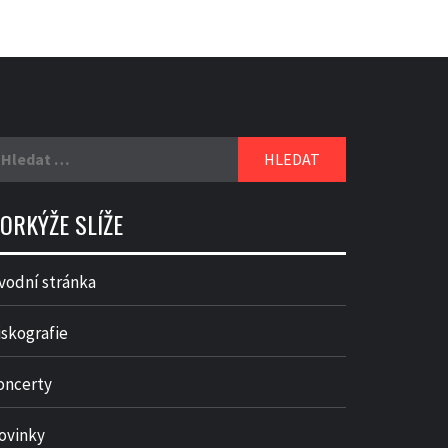
yhledávání
ORKÝŽE SLÍŽE
vodní stránka
iskografie
oncerty
ovinky