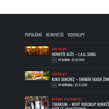
POPULÁRNÍ
NEJNOVĚJŠÍ
VIDEOKLIPY
VIDEOKLIPY
HORKÝŽE SLÍŽE – L.A.G. SONG
BY
ADMIN
31.10.2010
/
VIDEOKLIPY
KUKO SANCHEZ – FARMÁR HĽADÁ ŽEN
BY
MIŇONKA
25.11.2010
/
NOVINKY
/
VIDEOKLIPY
TERÁRIUM – NOVÝ VIDEOKLIP HORKÝŽ