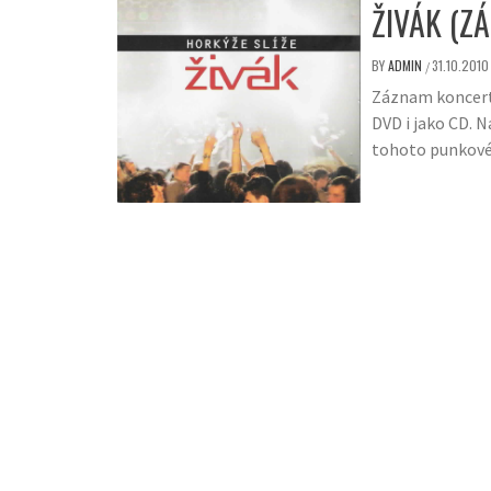
ŽIVÁK (Z
BY
ADMIN
31.10.2010
/
Záznam koncertu
DVD i jako CD. 
tohoto punkové