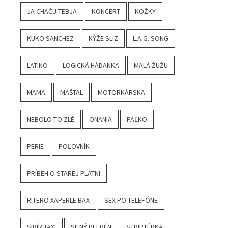
JA CHAČU TEBJA
KONCERT
KOŽKY
KUKO SANCHEZ
KÝŽE SLIZ
L.A.G. SONG
LATINO
LOGICKÁ HÁDANKA
MALÁ ŽUŽU
MAMA
MAŠTAL
MOTORKÁRSKA
NEBOLO TO ZLÉ
ONANIA
PAĽKO
PERIE
POĽOVNÍK
PRÍBEH O STAREJ PLATNI
RITERO XAPERLE BAX
SEX PO TELEFÓNE
SIBÍR TAXI
SILNÝ REFRÉN
STRIPTÉRKA