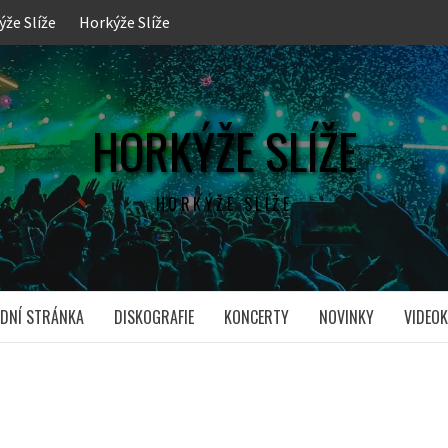
ýže Slíže
Horkýže Slíže
HORKÝŽE SLÍŽE
HORKÝŽE SLÍŽE
DNÍ STRÁNKA
DISKOGRAFIE
KONCERTY
NOVINKY
VIDEOK