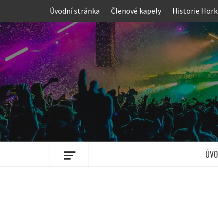
Skip
Úvodní stránka
Členové kapely
Historie Hork
to
content
ÚVO