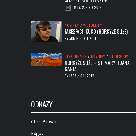
SLÍŽE FT. BIJOUTERRIER
BY
LARA
19.7.2012
/
NOVINKY
/
VIDEOKLIPY
FACE2FACE: KUKO (HORKÝŽE SLÍŽE)
BY
ADMIN
27.4.2011
/
DISKOGRAFIE
/
NOVINKY
/
SLIDESHOW
HORKÝŽE SLÍŽE – ST. MARY HUANA
GANJA
BY
LARA
16.11.2012
/
ODKAZY
Chris Brown
Edguy