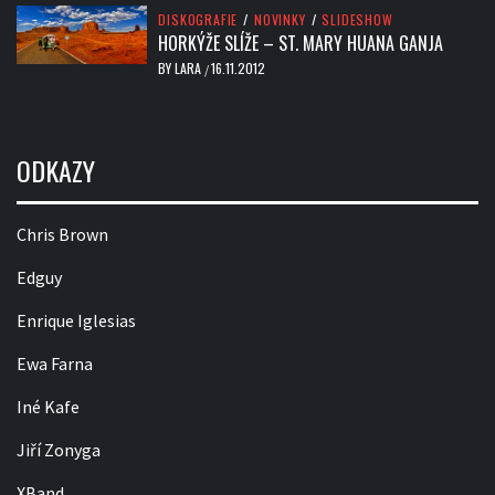
DISKOGRAFIE
/
NOVINKY
/
SLIDESHOW
HORKÝŽE SLÍŽE – ST. MARY HUANA GANJA
BY
LARA
16.11.2012
/
ODKAZY
Chris Brown
Edguy
Enrique Iglesias
Ewa Farna
Iné Kafe
Jiří Zonyga
XBand