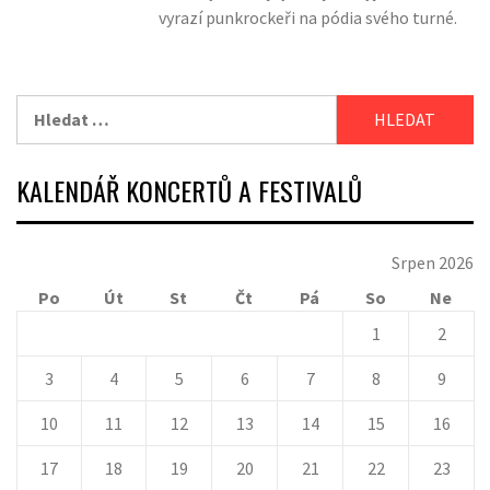
vyrazí punkrockeři na pódia svého turné.
Vyhledávání
KALENDÁŘ KONCERTŮ A FESTIVALŮ
Srpen 2026
Po
Út
St
Čt
Pá
So
Ne
1
2
3
4
5
6
7
8
9
10
11
12
13
14
15
16
17
18
19
20
21
22
23