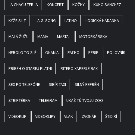
JA CHAČU TEBJA
KONCERT
KOŽKY
KUKO SANCHEZ
KÝŽE SLIZ
L.A.G. SONG
LATINO
LOGICKÁ HÁDANKA
MALÁ ŽUŽU
MAMA
MAŠTAL
MOTORKÁRSKA
NEBOLO TO ZLÉ
ONANIA
PAĽKO
PERIE
POĽOVNÍK
PRÍBEH O STAREJ PLATNI
RITERO XAPERLE BAX
SEX PO TELEFÓNE
SIBÍR TAXI
SILNÝ REFRÉN
STRIPTÉRKA
TELEGRAM
UKAŽ TÚ TVOJU ZOO
VIDEOKLIP
VIDEOKLIPY
VLAK
ZVONÁR
ŠTIDIRÍ