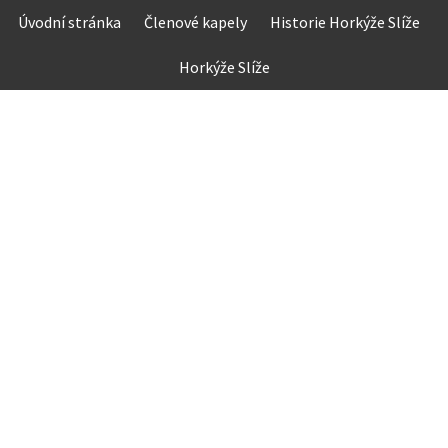
Skip
Úvodní stránka
Členové kapely
Historie Horkýže Slíže
to
content
Horkýže Slíže