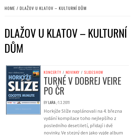
HOME
DLAŽOV U KLATOV – KULTURNÍ DŮM
DLAŽOV U KLATOV – KULTURNÍ
DŮM
KONCERTY
/
NOVINKY
/
SLIDESHOW
TURNÉ V DOBREJ VEIRE
PO ČR
BY
LARA
1.3.2011
/
Horkýže Slíže naplánovali na 4. března
vydání kompilace toho nejlepšího z
posledního desetiletí, přidají i dvě
novinky. Ve stejný den jako vyjde album