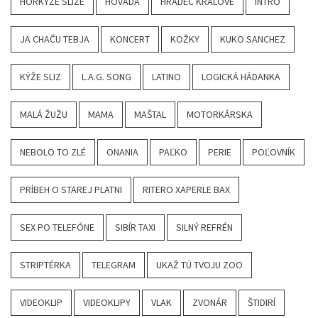
HORKÝŽE SLÍŽE
HOVADÁ
HRADEC KRÁLOVÉ
INTRO
JA CHAČU TEBJA
KONCERT
KOŽKY
KUKO SANCHEZ
KÝŽE SLIZ
L.A.G. SONG
LATINO
LOGICKÁ HÁDANKA
MALÁ ŽUŽU
MAMA
MAŠTAL
MOTORKÁRSKA
NEBOLO TO ZLÉ
ONANIA
PAĽKO
PERIE
POĽOVNÍK
PRÍBEH O STAREJ PLATNI
RITERO XAPERLE BAX
SEX PO TELEFÓNE
SIBÍR TAXI
SILNÝ REFRÉN
STRIPTÉRKA
TELEGRAM
UKAŽ TÚ TVOJU ZOO
VIDEOKLIP
VIDEOKLIPY
VLAK
ZVONÁR
ŠTIDIRÍ