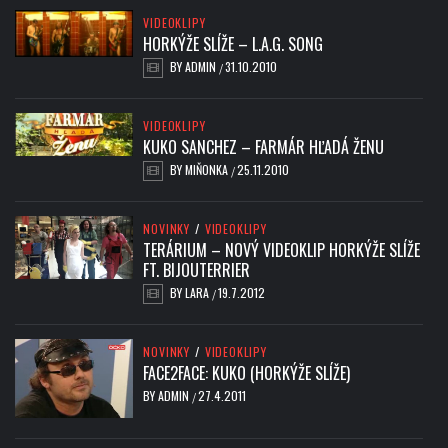
VIDEOKLIPY
HORKÝŽE SLÍŽE – L.A.G. SONG
BY
ADMIN
31.10.2010
/
VIDEOKLIPY
KUKO SANCHEZ – FARMÁR HĽADÁ ŽENU
BY
MIŇONKA
25.11.2010
/
NOVINKY
/
VIDEOKLIPY
TERÁRIUM – NOVÝ VIDEOKLIP HORKÝŽE SLÍŽE
FT. BIJOUTERRIER
BY
LARA
19.7.2012
/
NOVINKY
/
VIDEOKLIPY
FACE2FACE: KUKO (HORKÝŽE SLÍŽE)
BY
ADMIN
27.4.2011
/