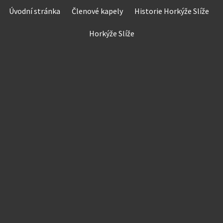
Skip
Úvodní stránka
Členové kapely
Historie Horkýže Slíže
to
content
Horkýže Slíže