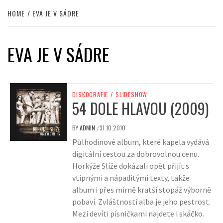
HOME
EVA JE V SÁDRE
EVA JE V SÁDRE
DISKOGRAFIE
/
SLIDESHOW
54 DOLE HLAVOU (2009)
BY
ADMIN
31.10.2010
/
Půlhodinové album, které kapela vydává
digitální cestou za dobrovolnou cenu.
Horkýže Slíže dokázali opět přijít s
vtipnými a nápaditými texty, takže
album i přes mírně kratší stopáž výborně
pobaví. Zvláštností alba je jeho pestrost.
Mezi devíti písničkami najdete i skáčko.