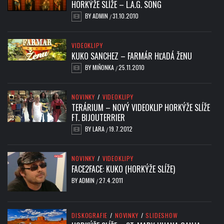
HORKÝŽE SLÍŽE – L.A.G. SONG
BY
ADMIN
31.10.2010
/
VIDEOKLIPY
KUKO SANCHEZ – FARMÁR HĽADÁ ŽENU
BY
MIŇONKA
25.11.2010
/
NOVINKY
/
VIDEOKLIPY
TERÁRIUM – NOVÝ VIDEOKLIP HORKÝŽE SLÍŽE
FT. BIJOUTERRIER
BY
LARA
19.7.2012
/
NOVINKY
/
VIDEOKLIPY
FACE2FACE: KUKO (HORKÝŽE SLÍŽE)
BY
ADMIN
27.4.2011
/
DISKOGRAFIE
/
NOVINKY
/
SLIDESHOW