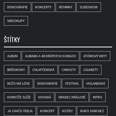
DISKOGRAFIE
KONCERTY
NOVINKY
SLIDESHOW
VIDEOKLIPY
ŠTÍTKY
ALBUM
ALIBABA A 40 KRÁTKYCH SONGOV
ATÓMOVÝ KRYT
BRĎOKOKY
CHLAPČENSKÁ
CHRASTY
CIGARETY
DEŽO MÁ LÓVE
DISKOGRAFIE
FESTIVAL
HOLANDSKÁ
HORKÝŽE SLÍŽE
HOVADÁ
HRADEC KRÁLOVÉ
INTRO
JA CHAČU TEBJA
KONCERT
KOŽKY
KUKO SANCHEZ