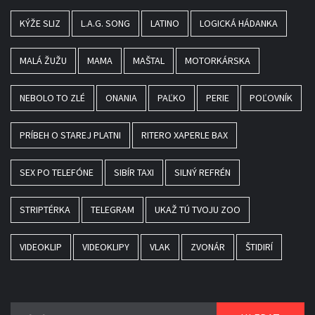
KÝŽE SLIZ
L.A.G. SONG
LATINO
LOGICKÁ HÁDANKA
MALÁ ŽUŽU
MAMA
MAŠTAL
MOTORKÁRSKA
NEBOLO TO ZLÉ
ONANIA
PAĽKO
PERIE
POĽOVNÍK
PRÍBEH O STAREJ PLATNI
RITERO XAPERLE BAX
SEX PO TELEFÓNE
SIBÍR TAXI
SILNÝ REFRÉN
STRIPTÉRKA
TELEGRAM
UKAŽ TÚ TVOJU ZOO
VIDEOKLIP
VIDEOKLIPY
VLAK
ZVONÁR
ŠTIDIRÍ
Vyhledávání