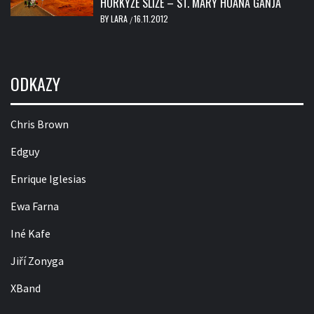
HORKÝŽE SLÍŽE – ST. MARY HUANA GANJA
BY
LARA
16.11.2012
/
ODKAZY
Chris Brown
Edguy
Enrique Iglesias
Ewa Farna
Iné Kafe
Jiří Zonyga
XBand