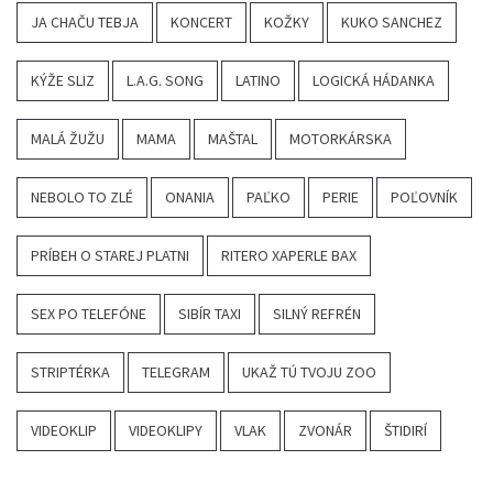
JA CHAČU TEBJA
KONCERT
KOŽKY
KUKO SANCHEZ
KÝŽE SLIZ
L.A.G. SONG
LATINO
LOGICKÁ HÁDANKA
MALÁ ŽUŽU
MAMA
MAŠTAL
MOTORKÁRSKA
NEBOLO TO ZLÉ
ONANIA
PAĽKO
PERIE
POĽOVNÍK
PRÍBEH O STAREJ PLATNI
RITERO XAPERLE BAX
SEX PO TELEFÓNE
SIBÍR TAXI
SILNÝ REFRÉN
STRIPTÉRKA
TELEGRAM
UKAŽ TÚ TVOJU ZOO
VIDEOKLIP
VIDEOKLIPY
VLAK
ZVONÁR
ŠTIDIRÍ