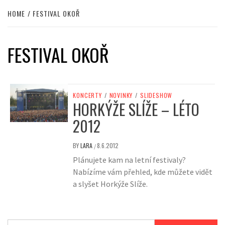
HOME
FESTIVAL OKOŘ
FESTIVAL OKOŘ
KONCERTY
/
NOVINKY
/
SLIDESHOW
HORKÝŽE SLÍŽE – LÉTO
2012
BY
LARA
8.6.2012
/
Plánujete kam na letní festivaly?
Nabízíme vám přehled, kde můžete vidět
a slyšet Horkýže Slíže.