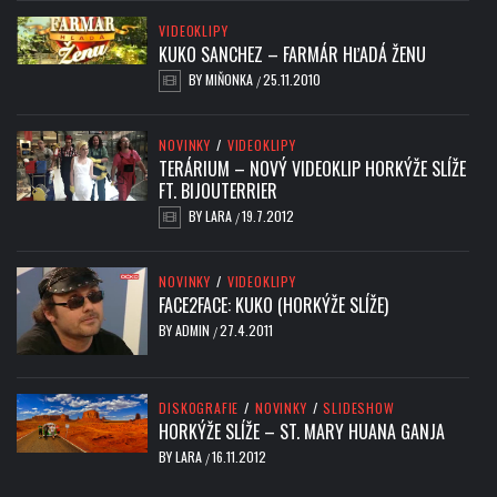
VIDEOKLIPY
KUKO SANCHEZ – FARMÁR HĽADÁ ŽENU
BY
MIŇONKA
25.11.2010
/
NOVINKY
/
VIDEOKLIPY
TERÁRIUM – NOVÝ VIDEOKLIP HORKÝŽE SLÍŽE
FT. BIJOUTERRIER
BY
LARA
19.7.2012
/
NOVINKY
/
VIDEOKLIPY
FACE2FACE: KUKO (HORKÝŽE SLÍŽE)
BY
ADMIN
27.4.2011
/
DISKOGRAFIE
/
NOVINKY
/
SLIDESHOW
HORKÝŽE SLÍŽE – ST. MARY HUANA GANJA
BY
LARA
16.11.2012
/