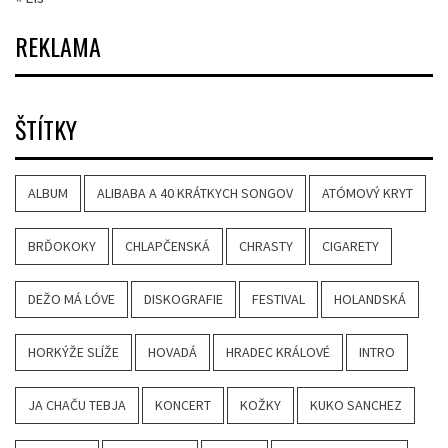
REKLAMA
ŠTÍTKY
ALBUM
ALIBABA A 40 KRÁTKYCH SONGOV
ATÓMOVÝ KRYT
BRĎOKOKY
CHLAPČENSKÁ
CHRASTY
CIGARETY
DEŽO MÁ LÓVE
DISKOGRAFIE
FESTIVAL
HOLANDSKÁ
HORKÝŽE SLÍŽE
HOVADÁ
HRADEC KRÁLOVÉ
INTRO
JA CHAČU TEBJA
KONCERT
KOŽKY
KUKO SANCHEZ