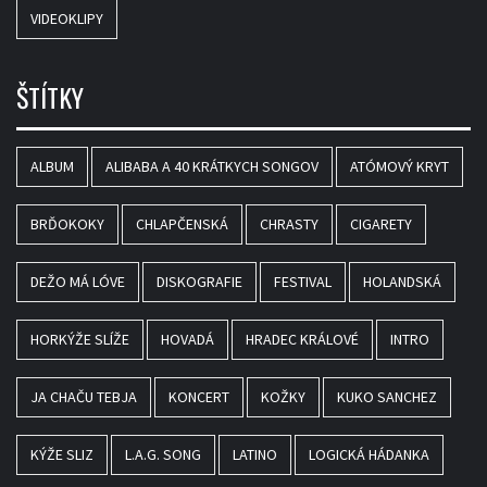
VIDEOKLIPY
ŠTÍTKY
ALBUM
ALIBABA A 40 KRÁTKYCH SONGOV
ATÓMOVÝ KRYT
BRĎOKOKY
CHLAPČENSKÁ
CHRASTY
CIGARETY
DEŽO MÁ LÓVE
DISKOGRAFIE
FESTIVAL
HOLANDSKÁ
HORKÝŽE SLÍŽE
HOVADÁ
HRADEC KRÁLOVÉ
INTRO
JA CHAČU TEBJA
KONCERT
KOŽKY
KUKO SANCHEZ
KÝŽE SLIZ
L.A.G. SONG
LATINO
LOGICKÁ HÁDANKA