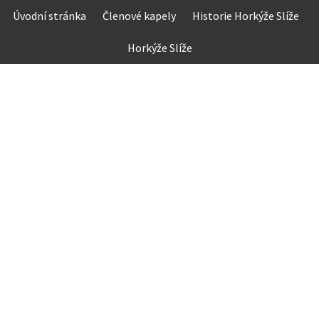
Skip
Úvodní stránka
Členové kapely
Historie Horkýže Slíže
to
content
Horkýže Slíže