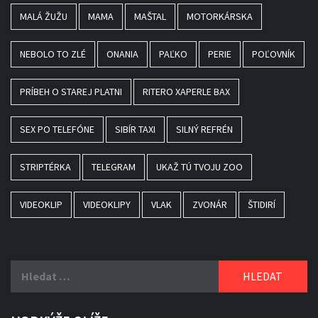
MALÁ ŽUŽU
MAMA
MAŠTAL
MOTORKÁRSKA
NEBOLO TO ZLÉ
ONANIA
PAĽKO
PERIE
POĽOVNÍK
PRÍBEH O STAREJ PLATNI
RITERO XAPERLE BAX
SEX PO TELEFÓNE
SIBÍR TAXI
SILNÝ REFRÉN
STRIPTÉRKA
TELEGRAM
UKAŽ TÚ TVOJU ZOO
VIDEOKLIP
VIDEOKLIPY
VLAK
ZVONÁR
ŠTIDIRÍ
Vyhledávání