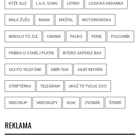
KÝŽE SLIZ
L.A.G. SONG
LATINO
LOGICKÁ HÁDANKA
MALÁ ŽUŽU
MAMA
MAŠTAL
MOTORKÁRSKA
NEBOLO TO ZLÉ
ONANIA
PAĽKO
PERIE
POĽOVNÍK
PRÍBEH O STAREJ PLATNI
RITERO XAPERLE BAX
SEX PO TELEFÓNE
SIBÍR TAXI
SILNÝ REFRÉN
STRIPTÉRKA
TELEGRAM
UKAŽ TÚ TVOJU ZOO
VIDEOKLIP
VIDEOKLIPY
VLAK
ZVONÁR
ŠTIDIRÍ
REKLAMA