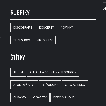
V
RUBRIKY
DISKOGRAFIE
KONCERTY
NOVINKY
SLIDESHOW
VIDEOKLIPY
ŠTÍTKY
ALBUM
ALIBABA A 40 KRÁTKYCH SONGOV
ATÓMOVÝ KRYT
BRĎOKOKY
CHLAPČENSKÁ
CHRASTY
CIGARETY
DEŽO MÁ LÓVE