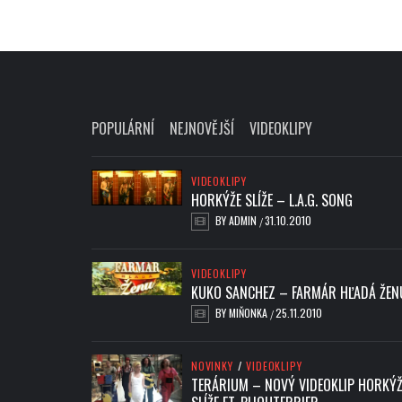
POPULÁRNÍ
NEJNOVĚJŠÍ
VIDEOKLIPY
VIDEOKLIPY
HORKÝŽE SLÍŽE – L.A.G. SONG
BY
ADMIN
31.10.2010
/
VIDEOKLIPY
KUKO SANCHEZ – FARMÁR HĽADÁ ŽEN
BY
MIŇONKA
25.11.2010
/
NOVINKY
/
VIDEOKLIPY
TERÁRIUM – NOVÝ VIDEOKLIP HORKÝŽ