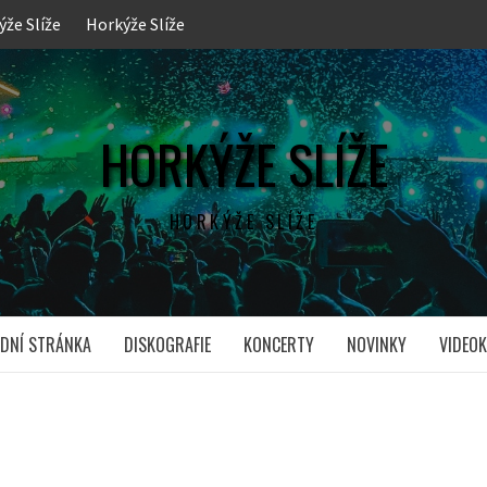
ýže Slíže
Horkýže Slíže
HORKÝŽE SLÍŽE
HORKÝŽE SLÍŽE
DNÍ STRÁNKA
DISKOGRAFIE
KONCERTY
NOVINKY
VIDEOK