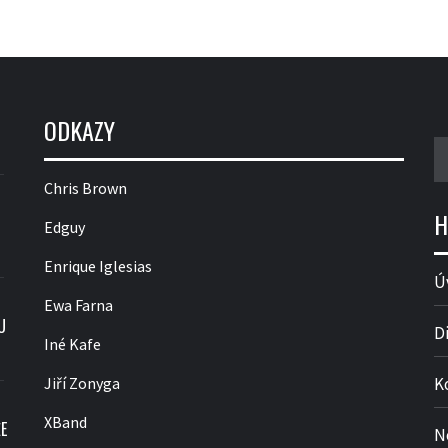
ODKAZY
V
Chris Brown
H
Edguy
Enrique Iglesias
Ú
Ewa Farna
U
D
Iné Kafe
Jiří Zonyga
K
XBand
E
N