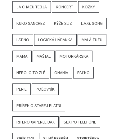
JA CHAČU TEBJA
KONCERT
KOŽKY
KUKO SANCHEZ
KÝŽE SLIZ
L.A.G. SONG
LATINO
LOGICKÁ HÁDANKA
MALÁ ŽUŽU
MAMA
MAŠTAL
MOTORKÁRSKA
NEBOLO TO ZLÉ
ONANIA
PAĽKO
PERIE
POĽOVNÍK
PRÍBEH O STAREJ PLATNI
RITERO XAPERLE BAX
SEX PO TELEFÓNE
SIBÍR TAXI
SILNÝ REFRÉN
STRIPTÉRKA