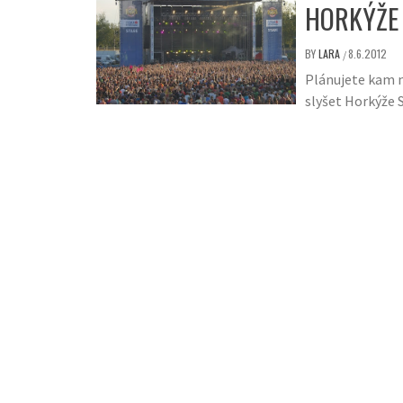
HORKÝŽE 
BY
LARA
8.6.2012
/
Plánujete kam n
slyšet Horkýže S