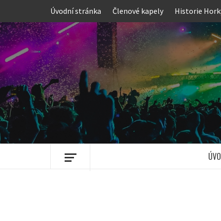
Skip
Úvodní stránka
Členové kapely
Historie Hork
to
content
ÚVO