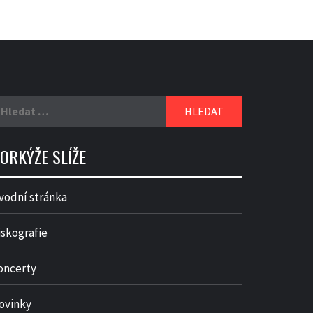
yhledávání
ORKÝŽE SLÍŽE
vodní stránka
iskografie
oncerty
ovinky