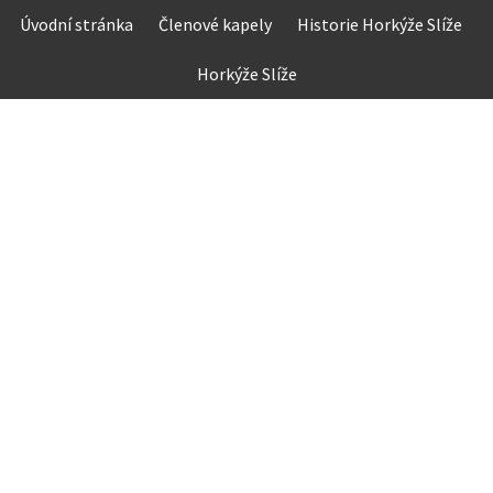
Skip
Úvodní stránka
Členové kapely
Historie Horkýže Slíže
to
content
Horkýže Slíže