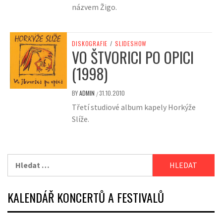
názvem Žigo.
DISKOGRAFIE
/
SLIDESHOW
VO ŠTVORICI PO OPICI
(1998)
BY
ADMIN
31.10.2010
/
Třetí studiové album kapely Horkýže
Slíže.
Vyhledávání
KALENDÁŘ KONCERTŮ A FESTIVALŮ