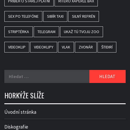
PRÍBEH O STAREJ PLATNI
RITERO XAPERLE BAX
SEX PO TELEFÓNE
SIBÍR TAXI
SILNÝ REFRÉN
STRIPTÉRKA
TELEGRAM
UKAŽ TÚ TVOJU ZOO
VIDEOKLIP
VIDEOKLIPY
VLAK
ZVONÁR
ŠTIDIRÍ
Vyhledávání
HORKÝŽE SLÍŽE
Úvodní stránka
Diskografie