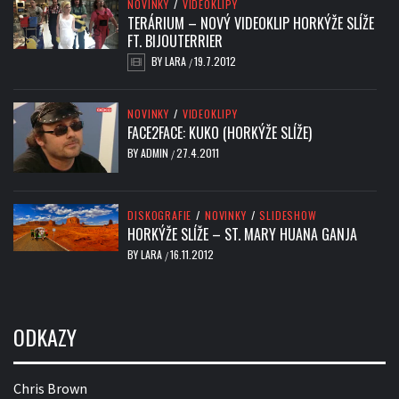
NOVINKY
/
VIDEOKLIPY
TERÁRIUM – NOVÝ VIDEOKLIP HORKÝŽE SLÍŽE
FT. BIJOUTERRIER
BY
LARA
19.7.2012
/
NOVINKY
/
VIDEOKLIPY
FACE2FACE: KUKO (HORKÝŽE SLÍŽE)
BY
ADMIN
27.4.2011
/
DISKOGRAFIE
/
NOVINKY
/
SLIDESHOW
HORKÝŽE SLÍŽE – ST. MARY HUANA GANJA
BY
LARA
16.11.2012
/
ODKAZY
Chris Brown