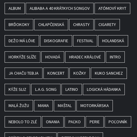
ALBUM
ALIBABA A 40 KRÁTKYCH SONGOV
ATÓMOVÝ KRYT
BRĎOKOKY
CHLAPČENSKÁ
CHRASTY
CIGARETY
DEŽO MÁ LÓVE
DISKOGRAFIE
FESTIVAL
HOLANDSKÁ
HORKÝŽE SLÍŽE
HOVADÁ
HRADEC KRÁLOVÉ
INTRO
JA CHAČU TEBJA
KONCERT
KOŽKY
KUKO SANCHEZ
KÝŽE SLIZ
L.A.G. SONG
LATINO
LOGICKÁ HÁDANKA
MALÁ ŽUŽU
MAMA
MAŠTAL
MOTORKÁRSKA
NEBOLO TO ZLÉ
ONANIA
PAĽKO
PERIE
POĽOVNÍK