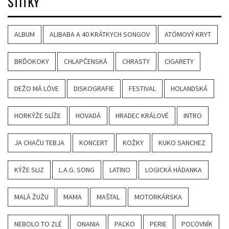
ŠTÍTKY
ALBUM
ALIBABA A 40 KRÁTKYCH SONGOV
ATÓMOVÝ KRYT
BRĎOKOKY
CHLAPČENSKÁ
CHRASTY
CIGARETY
DEŽO MÁ LÓVE
DISKOGRAFIE
FESTIVAL
HOLANDSKÁ
HORKÝŽE SLÍŽE
HOVADÁ
HRADEC KRÁLOVÉ
INTRO
JA CHAČU TEBJA
KONCERT
KOŽKY
KUKO SANCHEZ
KÝŽE SLIZ
L.A.G. SONG
LATINO
LOGICKÁ HÁDANKA
MALÁ ŽUŽU
MAMA
MAŠTAL
MOTORKÁRSKA
NEBOLO TO ZLÉ
ONANIA
PAĽKO
PERIE
POĽOVNÍK