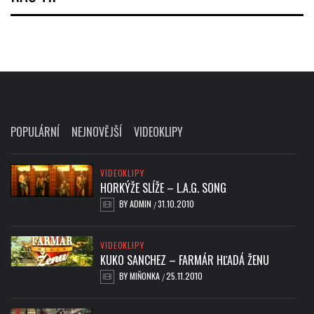
POPULÁRNÍ
NEJNOVĚJŠÍ
VIDEOKLIPY
VIDEOKLIPY
HORKÝŽE SLÍŽE – L.A.G. SONG
BY
ADMIN
31.10.2010
/
VIDEOKLIPY
KUKO SANCHEZ – FARMÁR HĽADÁ ŽENU
BY
MIŇONKA
25.11.2010
/