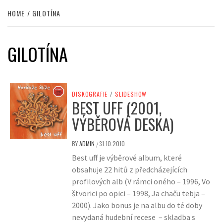
HOME
GILOTÍNA
GILOTÍNA
DISKOGRAFIE
/
SLIDESHOW
BEST UFF (2001,
VÝBĚROVÁ DESKA)
BY
ADMIN
31.10.2010
/
Best uff je výběrové album, které
obsahuje 22 hitů z předcházejících
profilových alb (V rámci oného – 1996, Vo
štvorici po opici – 1998, Ja chaču tebja –
2000). Jako bonus je na albu do té doby
nevydaná hudební recese – skladba s