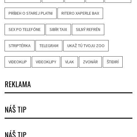
PRÍBEH O STAREJ PLATNI
RITERO XAPERLE BAX
SEX PO TELEFÓNE
SIBÍR TAXI
SILNÝ REFRÉN
STRIPTÉRKA
TELEGRAM
UKAŽ TÚ TVOJU ZOO
VIDEOKLIP
VIDEOKLIPY
VLAK
ZVONÁR
ŠTIDIRÍ
REKLAMA
NÁŠ TIP
NÁŠ TIP