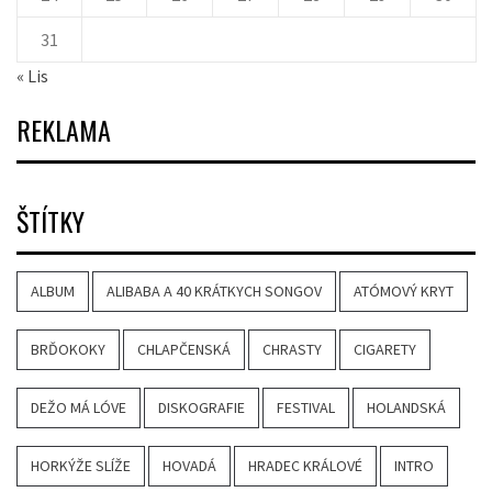
31
« Lis
REKLAMA
ŠTÍTKY
ALBUM
ALIBABA A 40 KRÁTKYCH SONGOV
ATÓMOVÝ KRYT
BRĎOKOKY
CHLAPČENSKÁ
CHRASTY
CIGARETY
DEŽO MÁ LÓVE
DISKOGRAFIE
FESTIVAL
HOLANDSKÁ
HORKÝŽE SLÍŽE
HOVADÁ
HRADEC KRÁLOVÉ
INTRO