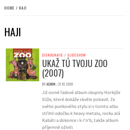
HOME
HAJI
HAJI
DISKOGRAFIE
/
SLIDESHOW
UKAŽ TÚ TVOJU ZOO
(2007)
BY
ADMIN
31.10.2010
/
Již osmé řadové album skupiny Horkýže
Slíže, které dokáže skvěle pobavit. Ze
svého punkového stylu si v tomto albu
střihli odočku k heavy metalu, rocku alá
Kabáti a dokonce i k r’n’b, takže album
příjemně oživili.