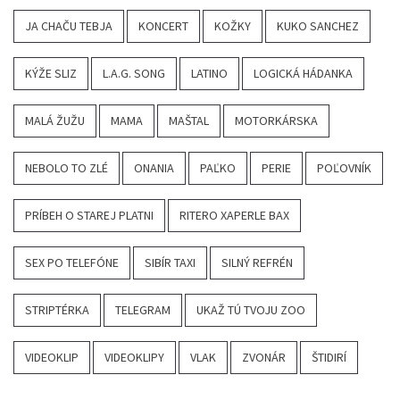
JA CHAČU TEBJA
KONCERT
KOŽKY
KUKO SANCHEZ
KÝŽE SLIZ
L.A.G. SONG
LATINO
LOGICKÁ HÁDANKA
MALÁ ŽUŽU
MAMA
MAŠTAL
MOTORKÁRSKA
NEBOLO TO ZLÉ
ONANIA
PAĽKO
PERIE
POĽOVNÍK
PRÍBEH O STAREJ PLATNI
RITERO XAPERLE BAX
SEX PO TELEFÓNE
SIBÍR TAXI
SILNÝ REFRÉN
STRIPTÉRKA
TELEGRAM
UKAŽ TÚ TVOJU ZOO
VIDEOKLIP
VIDEOKLIPY
VLAK
ZVONÁR
ŠTIDIRÍ