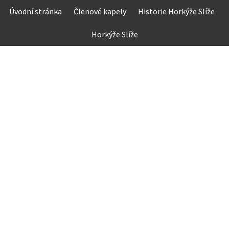
Skip
Úvodní stránka
Členové kapely
Historie Horkýže Slíže
to
content
Horkýže Slíže