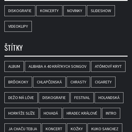
DISKOGRAFIE
KONCERTY
NOVINKY
SLIDESHOW
VIDEOKLIPY
ŠTÍTKY
ALBUM
ALIBABA A 40 KRÁTKYCH SONGOV
ATÓMOVÝ KRYT
BRĎOKOKY
CHLAPČENSKÁ
CHRASTY
CIGARETY
DEŽO MÁ LÓVE
DISKOGRAFIE
FESTIVAL
HOLANDSKÁ
HORKÝŽE SLÍŽE
HOVADÁ
HRADEC KRÁLOVÉ
INTRO
JA CHAČU TEBJA
KONCERT
KOŽKY
KUKO SANCHEZ