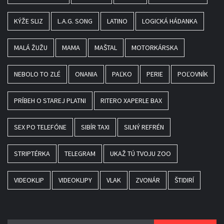
KÝŽE SLIZ
L.A.G. SONG
LATINO
LOGICKÁ HÁDANKA
MALÁ ŽUŽU
MAMA
MAŠTAL
MOTORKÁRSKA
NEBOLO TO ZLÉ
ONANIA
PAĽKO
PERIE
POĽOVNÍK
PRÍBEH O STAREJ PLATNI
RITERO XAPERLE BAX
SEX PO TELEFÓNE
SIBÍR TAXI
SILNÝ REFRÉN
STRIPTÉRKA
TELEGRAM
UKAŽ TÚ TVOJU ZOO
VIDEOKLIP
VIDEOKLIPY
VLAK
ZVONÁR
ŠTIDIRÍ