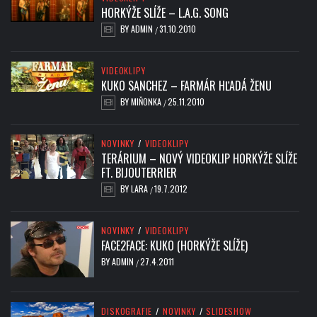
HORKÝŽE SLÍŽE – L.A.G. SONG
BY
ADMIN
31.10.2010
/
VIDEOKLIPY
KUKO SANCHEZ – FARMÁR HĽADÁ ŽENU
BY
MIŇONKA
25.11.2010
/
NOVINKY
/
VIDEOKLIPY
TERÁRIUM – NOVÝ VIDEOKLIP HORKÝŽE SLÍŽE
FT. BIJOUTERRIER
BY
LARA
19.7.2012
/
NOVINKY
/
VIDEOKLIPY
FACE2FACE: KUKO (HORKÝŽE SLÍŽE)
BY
ADMIN
27.4.2011
/
DISKOGRAFIE
/
NOVINKY
/
SLIDESHOW