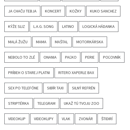
JA CHAČU TEBJA
KONCERT
KOŽKY
KUKO SANCHEZ
KÝŽE SLIZ
L.A.G. SONG
LATINO
LOGICKÁ HÁDANKA
MALÁ ŽUŽU
MAMA
MAŠTAL
MOTORKÁRSKA
NEBOLO TO ZLÉ
ONANIA
PAĽKO
PERIE
POĽOVNÍK
PRÍBEH O STAREJ PLATNI
RITERO XAPERLE BAX
SEX PO TELEFÓNE
SIBÍR TAXI
SILNÝ REFRÉN
STRIPTÉRKA
TELEGRAM
UKAŽ TÚ TVOJU ZOO
VIDEOKLIP
VIDEOKLIPY
VLAK
ZVONÁR
ŠTIDIRÍ