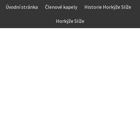
Skip
Úvodní stránka
Členové kapely
Historie Horkýže Slíže
to
content
Horkýže Slíže