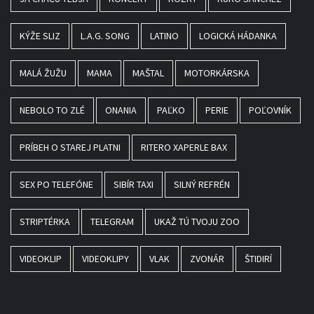
KÝŽE SLIZ
L.A.G. SONG
LATINO
LOGICKÁ HÁDANKA
MALÁ ŽUŽU
MAMA
MAŠTAL
MOTORKÁRSKA
NEBOLO TO ZLÉ
ONANIA
PAĽKO
PERIE
POĽOVNÍK
PRÍBEH O STAREJ PLATNI
RITERO XAPERLE BAX
SEX PO TELEFÓNE
SIBÍR TAXI
SILNÝ REFRÉN
STRIPTÉRKA
TELEGRAM
UKAŽ TÚ TVOJU ZOO
VIDEOKLIP
VIDEOKLIPY
VLAK
ZVONÁR
ŠTIDIRÍ