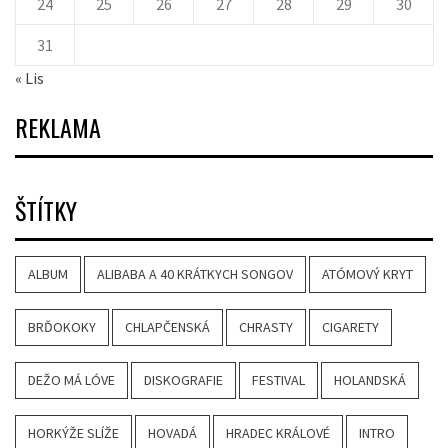
24
25
26
27
28
29
30
31
« Lis
REKLAMA
ŠTÍTKY
ALBUM
ALIBABA A 40 KRÁTKYCH SONGOV
ATÓMOVÝ KRYT
BRĎOKOKY
CHLAPČENSKÁ
CHRASTY
CIGARETY
DEŽO MÁ LÓVE
DISKOGRAFIE
FESTIVAL
HOLANDSKÁ
HORKÝŽE SLÍŽE
HOVADÁ
HRADEC KRÁLOVÉ
INTRO