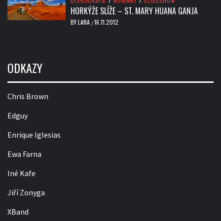
DISKOGRAFIE
/
NOVINKY
/
SLIDESHOW
HORKÝŽE SLÍŽE – ST. MARY HUANA GANJA
BY
LARA
16.11.2012
/
ODKAZY
Chris Brown
Edguy
Enrique Iglesias
Ewa Farna
Iné Kafe
Jiří Zonyga
XBand