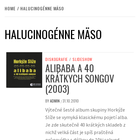
HOME
HALUCINOGÉNNE MÄSO
HALUCINOGÉNNE MÄSO
DISKOGRAFIE
/
SLIDESHOW
ALIBABA A 40
KRÁTKYCH SONGOV
(2003)
BY
ADMIN
31.10.2010
/
Výtečné šesté album skupiny Horkýže
Slíže se vymyká klasickému pojetí alba.
Je zde skutečně 40 krátkých skladeb z
nichž velká část je spíš praštěná
průpovídka s délkou do 10ti sekund.