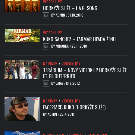
VIDEOKLIPY
HORKÝŽE SLÍŽE – L.A.G. SONG
BY
ADMIN
31.10.2010
/
VIDEOKLIPY
KUKO SANCHEZ – FARMÁR HĽADÁ ŽENU
BY
MIŇONKA
25.11.2010
/
NOVINKY
/
VIDEOKLIPY
TERÁRIUM – NOVÝ VIDEOKLIP HORKÝŽE SLÍŽE
FT. BIJOUTERRIER
BY
LARA
19.7.2012
/
NOVINKY
/
VIDEOKLIPY
FACE2FACE: KUKO (HORKÝŽE SLÍŽE)
BY
ADMIN
27.4.2011
/