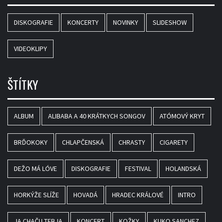
DISKOGRAFIE
KONCERTY
NOVINKY
SLIDESHOW
VIDEOKLIPY
ŠTÍTKY
ALBUM
ALIBABA A 40 KRÁTKYCH SONGOV
ATÓMOVÝ KRYT
BRĎOKOKY
CHLAPČENSKÁ
CHRASTY
CIGARETY
DEŽO MÁ LÓVE
DISKOGRAFIE
FESTIVAL
HOLANDSKÁ
HORKÝŽE SLÍŽE
HOVADÁ
HRADEC KRÁLOVÉ
INTRO
JA CHAČU TEBJA
KONCERT
KOŽKY
KUKO SANCHEZ