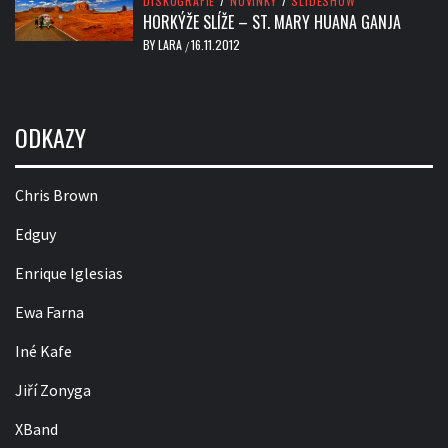
DISKOGRAFIE
/
NOVINKY
/
SLIDESHOW
HORKÝŽE SLÍŽE – ST. MARY HUANA GANJA
BY
LARA
16.11.2012
/
ODKAZY
Chris Brown
Edguy
Enrique Iglesias
Ewa Farna
Iné Kafe
Jiří Zonyga
XBand