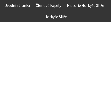
Skip
Úvodní stránka
Členové kapely
Historie Horkýže Slíže
to
content
Horkýže Slíže