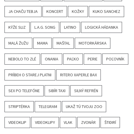
JA CHAČU TEBJA
KONCERT
KOŽKY
KUKO SANCHEZ
KÝŽE SLIZ
L.A.G. SONG
LATINO
LOGICKÁ HÁDANKA
MALÁ ŽUŽU
MAMA
MAŠTAL
MOTORKÁRSKA
NEBOLO TO ZLÉ
ONANIA
PAĽKO
PERIE
POĽOVNÍK
PRÍBEH O STAREJ PLATNI
RITERO XAPERLE BAX
SEX PO TELEFÓNE
SIBÍR TAXI
SILNÝ REFRÉN
STRIPTÉRKA
TELEGRAM
UKAŽ TÚ TVOJU ZOO
VIDEOKLIP
VIDEOKLIPY
VLAK
ZVONÁR
ŠTIDIRÍ