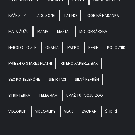
KÝŽE SLIZ
L.A.G. SONG
LATINO
LOGICKÁ HÁDANKA
MALÁ ŽUŽU
MAMA
MAŠTAL
MOTORKÁRSKA
NEBOLO TO ZLÉ
ONANIA
PAĽKO
PERIE
POĽOVNÍK
PRÍBEH O STAREJ PLATNI
RITERO XAPERLE BAX
SEX PO TELEFÓNE
SIBÍR TAXI
SILNÝ REFRÉN
STRIPTÉRKA
TELEGRAM
UKAŽ TÚ TVOJU ZOO
VIDEOKLIP
VIDEOKLIPY
VLAK
ZVONÁR
ŠTIDIRÍ