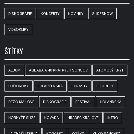
DISKOGRAFIE
KONCERTY
NOVINKY
SLIDESHOW
VIDEOKLIPY
ŠTÍTKY
ALBUM
ALIBABA A 40 KRÁTKYCH SONGOV
ATÓMOVÝ KRYT
BRĎOKOKY
CHLAPČENSKÁ
CHRASTY
CIGARETY
DEŽO MÁ LÓVE
DISKOGRAFIE
FESTIVAL
HOLANDSKÁ
HORKÝŽE SLÍŽE
HOVADÁ
HRADEC KRÁLOVÉ
INTRO
JA CHAČU TEBJA
KONCERT
KOŽKY
KUKO SANCHEZ