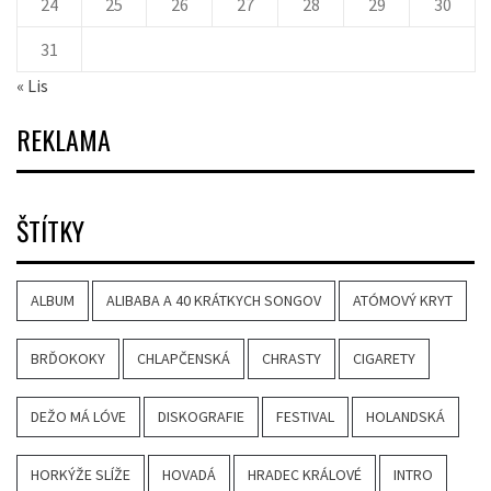
24
25
26
27
28
29
30
31
« Lis
REKLAMA
ŠTÍTKY
ALBUM
ALIBABA A 40 KRÁTKYCH SONGOV
ATÓMOVÝ KRYT
BRĎOKOKY
CHLAPČENSKÁ
CHRASTY
CIGARETY
DEŽO MÁ LÓVE
DISKOGRAFIE
FESTIVAL
HOLANDSKÁ
HORKÝŽE SLÍŽE
HOVADÁ
HRADEC KRÁLOVÉ
INTRO