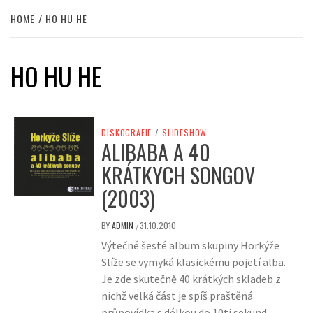
HOME
HO HU HE
HO HU HE
DISKOGRAFIE
/
SLIDESHOW
ALIBABA A 40
KRÁTKYCH SONGOV
(2003)
BY
ADMIN
31.10.2010
/
Výtečné šesté album skupiny Horkýže
Slíže se vymyká klasickému pojetí alba.
Je zde skutečně 40 krátkých skladeb z
nichž velká část je spíš praštěná
průpovídka s délkou do 10ti sekund.