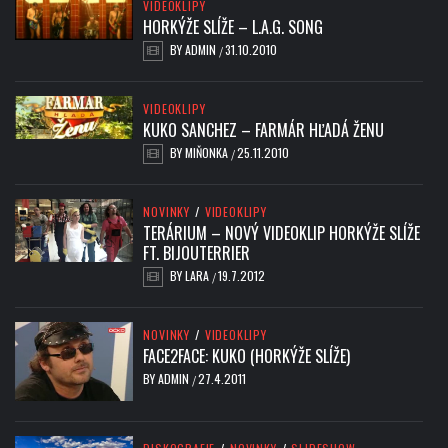
VIDEOKLIPY
HORKÝŽE SLÍŽE – L.A.G. SONG
BY
ADMIN
31.10.2010
/
VIDEOKLIPY
KUKO SANCHEZ – FARMÁR HĽADÁ ŽENU
BY
MIŇONKA
25.11.2010
/
NOVINKY
/
VIDEOKLIPY
TERÁRIUM – NOVÝ VIDEOKLIP HORKÝŽE SLÍŽE
FT. BIJOUTERRIER
BY
LARA
19.7.2012
/
NOVINKY
/
VIDEOKLIPY
FACE2FACE: KUKO (HORKÝŽE SLÍŽE)
BY
ADMIN
27.4.2011
/