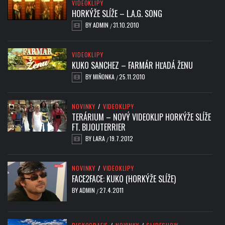
VIDEOKLIPY
HORKÝŽE SLÍŽE – L.A.G. SONG
BY
ADMIN
31.10.2010
/
VIDEOKLIPY
KUKO SANCHEZ – FARMÁR HĽADÁ ŽENU
BY
MIŇONKA
25.11.2010
/
NOVINKY
/
VIDEOKLIPY
TERÁRIUM – NOVÝ VIDEOKLIP HORKÝŽE SLÍŽE
FT. BIJOUTERRIER
BY
LARA
19.7.2012
/
NOVINKY
/
VIDEOKLIPY
FACE2FACE: KUKO (HORKÝŽE SLÍŽE)
BY
ADMIN
27.4.2011
/