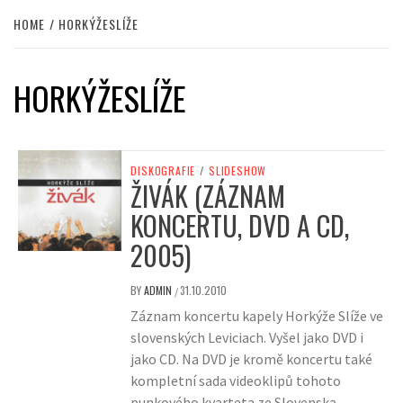
HOME
HORKÝŽESLÍŽE
HORKÝŽESLÍŽE
DISKOGRAFIE
/
SLIDESHOW
ŽIVÁK (ZÁZNAM
KONCERTU, DVD A CD,
2005)
BY
ADMIN
31.10.2010
/
Záznam koncertu kapely Horkýže Slíže ve
slovenských Leviciach. Vyšel jako DVD i
jako CD. Na DVD je kromě koncertu také
kompletní sada videoklipů tohoto
punkového kvarteta ze Slovenska.