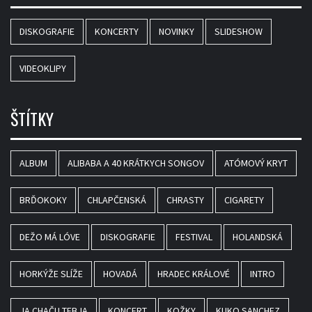
DISKOGRAFIE
KONCERTY
NOVINKY
SLIDESHOW
VIDEOKLIPY
ŠTÍTKY
ALBUM
ALIBABA A 40 KRÁTKYCH SONGOV
ATÓMOVÝ KRYT
BRĎOKOKY
CHLAPČENSKÁ
CHRASTY
CIGARETY
DEŽO MÁ LÓVE
DISKOGRAFIE
FESTIVAL
HOLANDSKÁ
HORKÝŽE SLÍŽE
HOVADÁ
HRADEC KRÁLOVÉ
INTRO
JA CHAČU TEBJA
KONCERT
KOŽKY
KUKO SANCHEZ