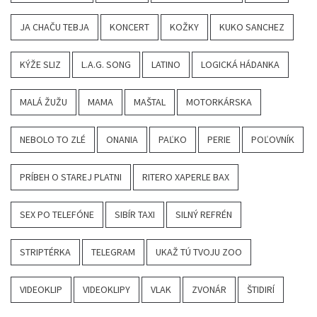
JA CHAČU TEBJA
KONCERT
KOŽKY
KUKO SANCHEZ
KÝŽE SLIZ
L.A.G. SONG
LATINO
LOGICKÁ HÁDANKA
MALÁ ŽUŽU
MAMA
MAŠTAL
MOTORKÁRSKA
NEBOLO TO ZLÉ
ONANIA
PAĽKO
PERIE
POĽOVNÍK
PRÍBEH O STAREJ PLATNI
RITERO XAPERLE BAX
SEX PO TELEFÓNE
SIBÍR TAXI
SILNÝ REFRÉN
STRIPTÉRKA
TELEGRAM
UKAŽ TÚ TVOJU ZOO
VIDEOKLIP
VIDEOKLIPY
VLAK
ZVONÁR
ŠTIDIRÍ