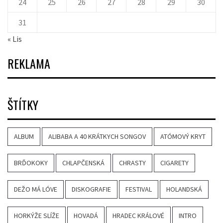
24
25
26
27
28
29
30
31
« Lis
REKLAMA
ŠTÍTKY
ALBUM
ALIBABA A 40 KRÁTKYCH SONGOV
ATÓMOVÝ KRYT
BRĎOKOKY
CHLAPČENSKÁ
CHRASTY
CIGARETY
DEŽO MÁ LÓVE
DISKOGRAFIE
FESTIVAL
HOLANDSKÁ
HORKÝŽE SLÍŽE
HOVADÁ
HRADEC KRÁLOVÉ
INTRO