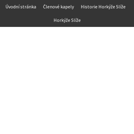
Skip
Úvodní stránka
Členové kapely
Historie Horkýže Slíže
to
content
Horkýže Slíže