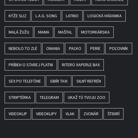
KÝŽE SLIZ
L.A.G. SONG
LATINO
LOGICKÁ HÁDANKA
MALÁ ŽUŽU
MAMA
MAŠTAL
MOTORKÁRSKA
NEBOLO TO ZLÉ
ONANIA
PAĽKO
PERIE
POĽOVNÍK
PRÍBEH O STAREJ PLATNI
RITERO XAPERLE BAX
SEX PO TELEFÓNE
SIBÍR TAXI
SILNÝ REFRÉN
STRIPTÉRKA
TELEGRAM
UKAŽ TÚ TVOJU ZOO
VIDEOKLIP
VIDEOKLIPY
VLAK
ZVONÁR
ŠTIDIRÍ