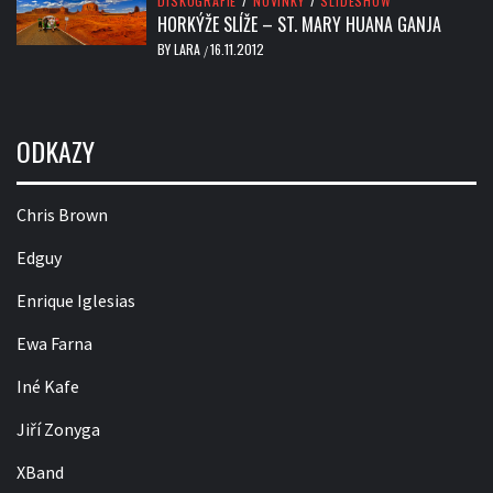
DISKOGRAFIE
/
NOVINKY
/
SLIDESHOW
HORKÝŽE SLÍŽE – ST. MARY HUANA GANJA
BY
LARA
16.11.2012
/
ODKAZY
Chris Brown
Edguy
Enrique Iglesias
Ewa Farna
Iné Kafe
Jiří Zonyga
XBand