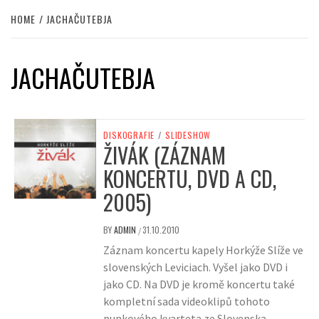
HOME
JACHAČUTEBJA
JACHAČUTEBJA
DISKOGRAFIE
/
SLIDESHOW
ŽIVÁK (ZÁZNAM
KONCERTU, DVD A CD,
2005)
BY
ADMIN
31.10.2010
/
Záznam koncertu kapely Horkýže Slíže ve
slovenských Leviciach. Vyšel jako DVD i
jako CD. Na DVD je kromě koncertu také
kompletní sada videoklipů tohoto
punkového kvarteta ze Slovenska.