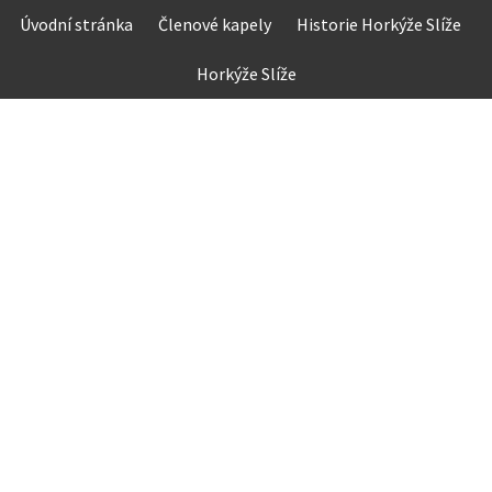
Skip
Úvodní stránka
Členové kapely
Historie Horkýže Slíže
to
content
Horkýže Slíže