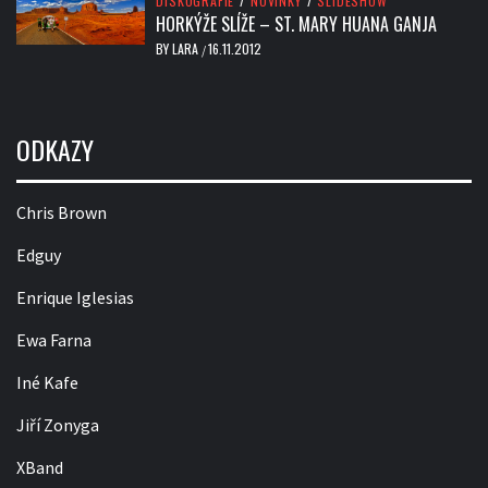
DISKOGRAFIE
/
NOVINKY
/
SLIDESHOW
HORKÝŽE SLÍŽE – ST. MARY HUANA GANJA
BY
LARA
16.11.2012
/
ODKAZY
Chris Brown
Edguy
Enrique Iglesias
Ewa Farna
Iné Kafe
Jiří Zonyga
XBand