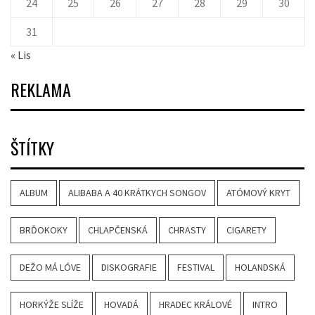
24
25
26
27
28
29
30
31
« Lis
REKLAMA
ŠTÍTKY
ALBUM
ALIBABA A 40 KRÁTKYCH SONGOV
ATÓMOVÝ KRYT
BRĎOKOKY
CHLAPČENSKÁ
CHRASTY
CIGARETY
DEŽO MÁ LÓVE
DISKOGRAFIE
FESTIVAL
HOLANDSKÁ
HORKÝŽE SLÍŽE
HOVADÁ
HRADEC KRÁLOVÉ
INTRO