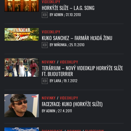
VIDEOKLIPY
HORKÝŽE SLÍŽE – L.A.G. SONG
BY
ADMIN
31.10.2010
/
VIDEOKLIPY
KUKO SANCHEZ – FARMÁR HĽADÁ ŽENU
BY
MIŇONKA
25.11.2010
/
NOVINKY
/
VIDEOKLIPY
TERÁRIUM – NOVÝ VIDEOKLIP HORKÝŽE SLÍŽE
FT. BIJOUTERRIER
BY
LARA
19.7.2012
/
NOVINKY
/
VIDEOKLIPY
FACE2FACE: KUKO (HORKÝŽE SLÍŽE)
BY
ADMIN
27.4.2011
/