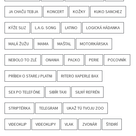
JA CHAČU TEBJA
KONCERT
KOŽKY
KUKO SANCHEZ
KÝŽE SLIZ
L.A.G. SONG
LATINO
LOGICKÁ HÁDANKA
MALÁ ŽUŽU
MAMA
MAŠTAL
MOTORKÁRSKA
NEBOLO TO ZLÉ
ONANIA
PAĽKO
PERIE
POĽOVNÍK
PRÍBEH O STAREJ PLATNI
RITERO XAPERLE BAX
SEX PO TELEFÓNE
SIBÍR TAXI
SILNÝ REFRÉN
STRIPTÉRKA
TELEGRAM
UKAŽ TÚ TVOJU ZOO
VIDEOKLIP
VIDEOKLIPY
VLAK
ZVONÁR
ŠTIDIRÍ