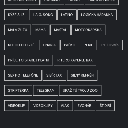
KÝŽE SLIZ
L.A.G. SONG
LATINO
LOGICKÁ HÁDANKA
MALÁ ŽUŽU
MAMA
MAŠTAL
MOTORKÁRSKA
NEBOLO TO ZLÉ
ONANIA
PAĽKO
PERIE
POĽOVNÍK
PRÍBEH O STAREJ PLATNI
RITERO XAPERLE BAX
SEX PO TELEFÓNE
SIBÍR TAXI
SILNÝ REFRÉN
STRIPTÉRKA
TELEGRAM
UKAŽ TÚ TVOJU ZOO
VIDEOKLIP
VIDEOKLIPY
VLAK
ZVONÁR
ŠTIDIRÍ