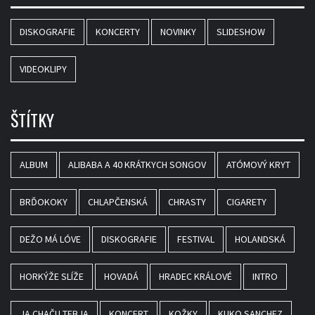
DISKOGRAFIE
KONCERTY
NOVINKY
SLIDESHOW
VIDEOKLIPY
ŠTÍTKY
ALBUM
ALIBABA A 40 KRÁTKYCH SONGOV
ATÓMOVÝ KRYT
BRĎOKOKY
CHLAPČENSKÁ
CHRASTY
CIGARETY
DEŽO MÁ LÓVE
DISKOGRAFIE
FESTIVAL
HOLANDSKÁ
HORKÝŽE SLÍŽE
HOVADÁ
HRADEC KRÁLOVÉ
INTRO
JA CHAČU TEBJA
KONCERT
KOŽKY
KUKO SANCHEZ