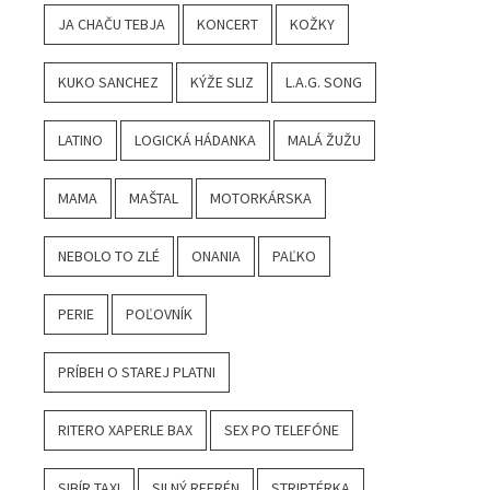
JA CHAČU TEBJA
KONCERT
KOŽKY
KUKO SANCHEZ
KÝŽE SLIZ
L.A.G. SONG
LATINO
LOGICKÁ HÁDANKA
MALÁ ŽUŽU
MAMA
MAŠTAL
MOTORKÁRSKA
NEBOLO TO ZLÉ
ONANIA
PAĽKO
PERIE
POĽOVNÍK
PRÍBEH O STAREJ PLATNI
RITERO XAPERLE BAX
SEX PO TELEFÓNE
SIBÍR TAXI
SILNÝ REFRÉN
STRIPTÉRKA