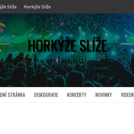
ýže Slíže
Horkýže Slíže
HORKÝŽE SLÍŽE
HORKÝŽE SLÍŽE
DNÍ STRÁNKA
DISKOGRAFIE
KONCERTY
NOVINKY
VIDEOK