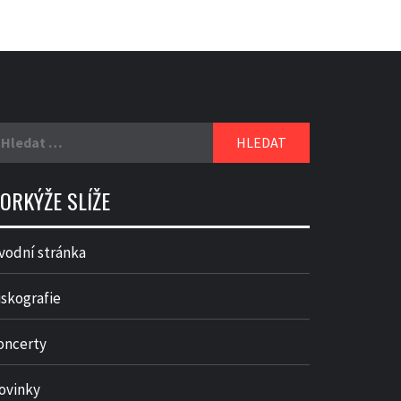
yhledávání
ORKÝŽE SLÍŽE
vodní stránka
iskografie
oncerty
ovinky