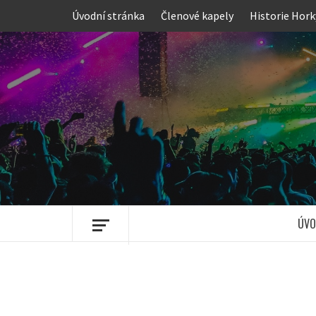
Skip
Úvodní stránka
Členové kapely
Historie Hork
to
content
ÚVO