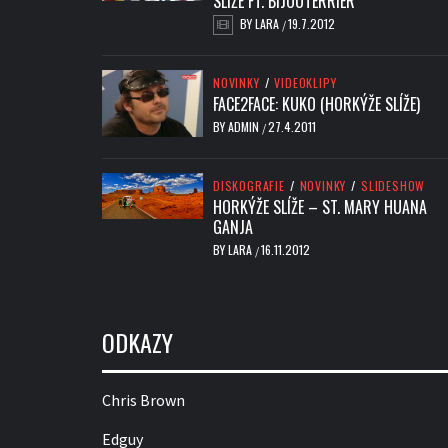
SLÍŽE FT. BIJOUTERRIER
BY
LARA
19.7.2012
/
NOVINKY
/
VIDEOKLIPY
FACE2FACE: KUKO (HORKÝŽE SLÍŽE)
BY
ADMIN
27.4.2011
/
DISKOGRAFIE
/
NOVINKY
/
SLIDESHOW
HORKÝŽE SLÍŽE – ST. MARY HUANA
GANJA
BY
LARA
16.11.2012
/
ODKAZY
Chris Brown
Edguy