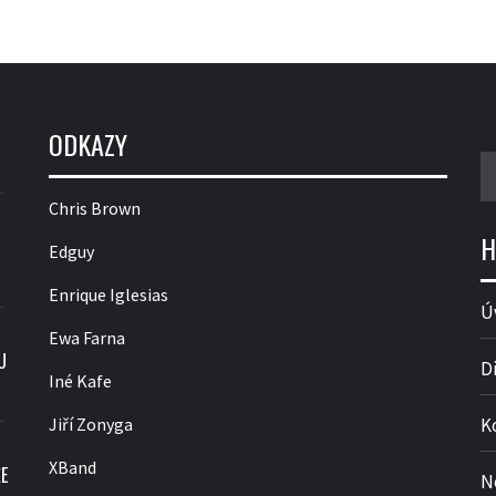
ODKAZY
V
Chris Brown
H
Edguy
Enrique Iglesias
Ú
Ewa Farna
U
D
Iné Kafe
Jiří Zonyga
K
XBand
E
N