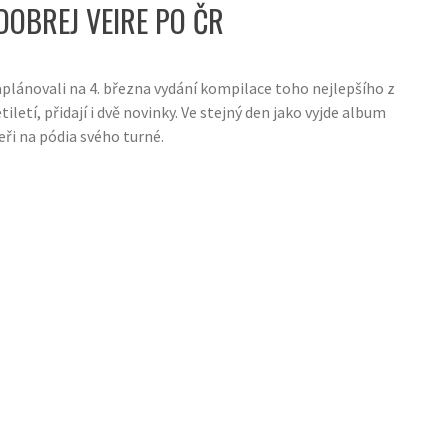
DOBREJ VEIRE PO ČR
aplánovali na 4. března vydání kompilace toho nejlepšího z
iletí, přidají i dvě novinky. Ve stejný den jako vyjde album
eři na pódia svého turné.