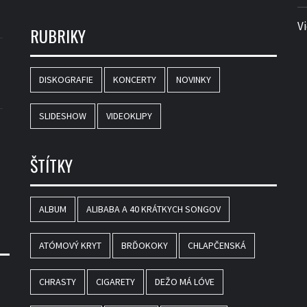
V
RUBRIKY
DISKOGRAFIE
KONCERTY
NOVINKY
SLIDESHOW
VIDEOKLIPY
ŠTÍTKY
ALBUM
ALIBABA A 40 KRÁTKYCH SONGOV
ATÓMOVÝ KRYT
BRĎOKOKY
CHLAPČENSKÁ
CHRASTY
CIGARETY
DEŽO MÁ LÓVE