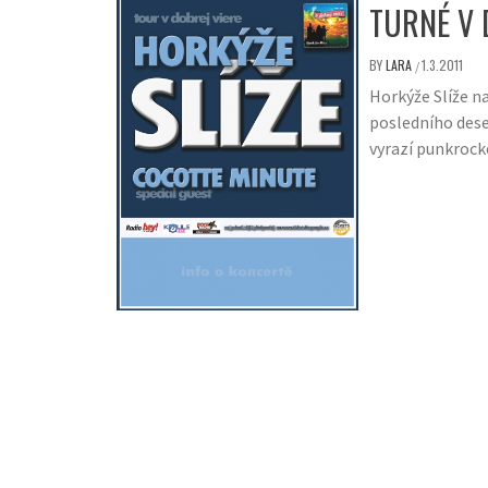
TURNÉ V 
BY
LARA
1.3.2011
/
Horkýže Slíže n
posledního deset
vyrazí punkrock