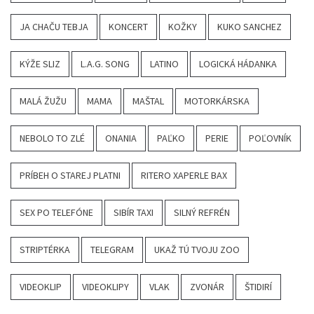
JA CHAČU TEBJA
KONCERT
KOŽKY
KUKO SANCHEZ
KÝŽE SLIZ
L.A.G. SONG
LATINO
LOGICKÁ HÁDANKA
MALÁ ŽUŽU
MAMA
MAŠTAL
MOTORKÁRSKA
NEBOLO TO ZLÉ
ONANIA
PAĽKO
PERIE
POĽOVNÍK
PRÍBEH O STAREJ PLATNI
RITERO XAPERLE BAX
SEX PO TELEFÓNE
SIBÍR TAXI
SILNÝ REFRÉN
STRIPTÉRKA
TELEGRAM
UKAŽ TÚ TVOJU ZOO
VIDEOKLIP
VIDEOKLIPY
VLAK
ZVONÁR
ŠTIDIRÍ