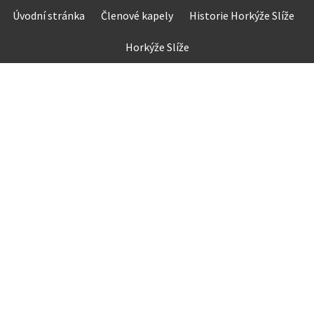
Skip
Úvodní stránka
Členové kapely
Historie Horkýže Slíže
to
content
Horkýže Slíže