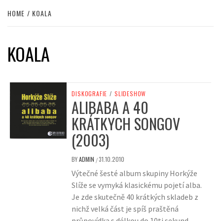
HOME
KOALA
KOALA
DISKOGRAFIE
/
SLIDESHOW
ALIBABA A 40
KRÁTKYCH SONGOV
(2003)
BY
ADMIN
31.10.2010
/
Výtečné šesté album skupiny Horkýže
Slíže se vymyká klasickému pojetí alba.
Je zde skutečně 40 krátkých skladeb z
nichž velká část je spíš praštěná
průpovídka s délkou do 10ti sekund.