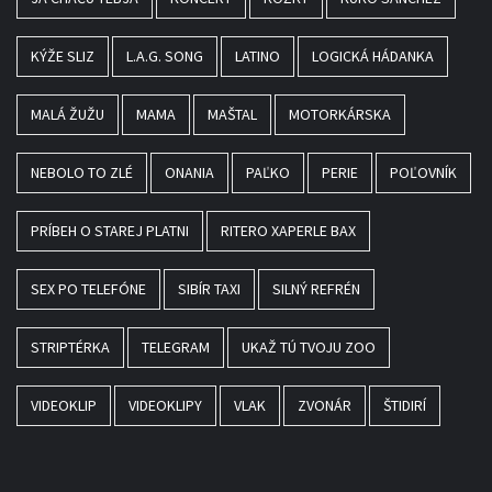
KÝŽE SLIZ
L.A.G. SONG
LATINO
LOGICKÁ HÁDANKA
MALÁ ŽUŽU
MAMA
MAŠTAL
MOTORKÁRSKA
NEBOLO TO ZLÉ
ONANIA
PAĽKO
PERIE
POĽOVNÍK
PRÍBEH O STAREJ PLATNI
RITERO XAPERLE BAX
SEX PO TELEFÓNE
SIBÍR TAXI
SILNÝ REFRÉN
STRIPTÉRKA
TELEGRAM
UKAŽ TÚ TVOJU ZOO
VIDEOKLIP
VIDEOKLIPY
VLAK
ZVONÁR
ŠTIDIRÍ