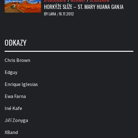
DISKOGRAFIE
/
NOVINKY
/
SLIDESHOW
HORKÝŽE SLÍŽE – ST. MARY HUANA GANJA
BY
LARA
16.11.2012
/
ODKAZY
Chris Brown
Edguy
Enrique Iglesias
Ewa Farna
Iné Kafe
Jiří Zonyga
XBand