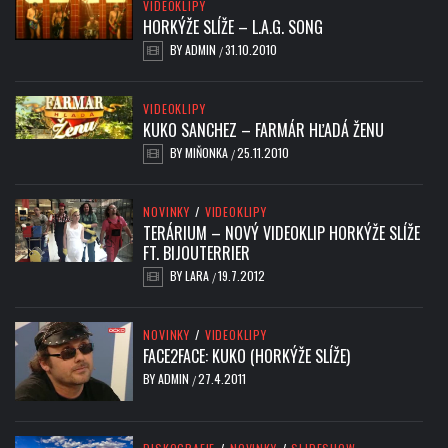
VIDEOKLIPY
HORKÝŽE SLÍŽE – L.A.G. SONG
BY
ADMIN
31.10.2010
/
VIDEOKLIPY
KUKO SANCHEZ – FARMÁR HĽADÁ ŽENU
BY
MIŇONKA
25.11.2010
/
NOVINKY
/
VIDEOKLIPY
TERÁRIUM – NOVÝ VIDEOKLIP HORKÝŽE SLÍŽE
FT. BIJOUTERRIER
BY
LARA
19.7.2012
/
NOVINKY
/
VIDEOKLIPY
FACE2FACE: KUKO (HORKÝŽE SLÍŽE)
BY
ADMIN
27.4.2011
/