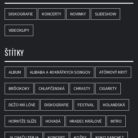
DISKOGRAFIE
KONCERTY
NOVINKY
SLIDESHOW
VIDEOKLIPY
ŠTÍTKY
ALBUM
ALIBABA A 40 KRÁTKYCH SONGOV
ATÓMOVÝ KRYT
BRĎOKOKY
CHLAPČENSKÁ
CHRASTY
CIGARETY
DEŽO MÁ LÓVE
DISKOGRAFIE
FESTIVAL
HOLANDSKÁ
HORKÝŽE SLÍŽE
HOVADÁ
HRADEC KRÁLOVÉ
INTRO
JA CHAČU TEBJA
KONCERT
KOŽKY
KUKO SANCHEZ