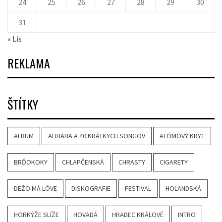
24
25
26
27
28
29
30
31
« Lis
REKLAMA
ŠTÍTKY
ALBUM
ALIBABA A 40 KRÁTKYCH SONGOV
ATÓMOVÝ KRYT
BRĎOKOKY
CHLAPČENSKÁ
CHRASTY
CIGARETY
DEŽO MÁ LÓVE
DISKOGRAFIE
FESTIVAL
HOLANDSKÁ
HORKÝŽE SLÍŽE
HOVADÁ
HRADEC KRÁLOVÉ
INTRO