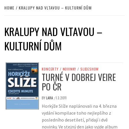
HOME
KRALUPY NAD VLTAVOU – KULTURNÍ DŮM
KRALUPY NAD VLTAVOU –
KULTURNÍ DŮM
KONCERTY
/
NOVINKY
/
SLIDESHOW
TURNÉ V DOBREJ VEIRE
PO ČR
BY
LARA
1.3.2011
/
Horkýže Slíže naplánovali na 4. března
vydání kompilace toho nejlepšího z
posledního desetiletí, přidají i dvě
novinky. Ve stejný den jako vyjde album