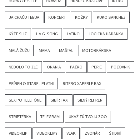
HORKÝŽE SLÍŽE
HOVADÁ
HRADEC KRÁLOVÉ
INTRO
JA CHAČU TEBJA
KONCERT
KOŽKY
KUKO SANCHEZ
KÝŽE SLIZ
L.A.G. SONG
LATINO
LOGICKÁ HÁDANKA
MALÁ ŽUŽU
MAMA
MAŠTAL
MOTORKÁRSKA
NEBOLO TO ZLÉ
ONANIA
PAĽKO
PERIE
POĽOVNÍK
PRÍBEH O STAREJ PLATNI
RITERO XAPERLE BAX
SEX PO TELEFÓNE
SIBÍR TAXI
SILNÝ REFRÉN
STRIPTÉRKA
TELEGRAM
UKAŽ TÚ TVOJU ZOO
VIDEOKLIP
VIDEOKLIPY
VLAK
ZVONÁR
ŠTIDIRÍ