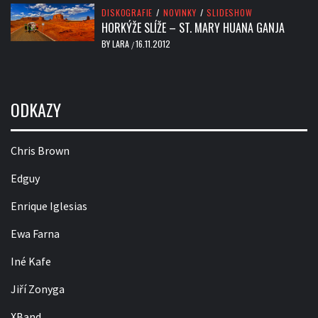
DISKOGRAFIE
/
NOVINKY
/
SLIDESHOW
HORKÝŽE SLÍŽE – ST. MARY HUANA GANJA
BY
LARA
16.11.2012
/
ODKAZY
Chris Brown
Edguy
Enrique Iglesias
Ewa Farna
Iné Kafe
Jiří Zonyga
XBand