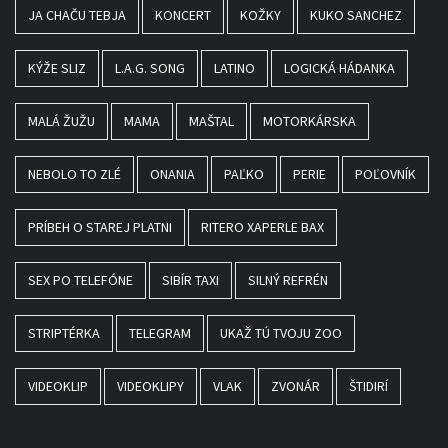
JA CHAČU TEBJA
KONCERT
KOŽKY
KUKO SANCHEZ
KÝŽE SLIZ
L.A.G. SONG
LATINO
LOGICKÁ HÁDANKA
MALÁ ŽUŽU
MAMA
MAŠTAL
MOTORKÁRSKA
NEBOLO TO ZLÉ
ONANIA
PAĽKO
PERIE
POĽOVNÍK
PRÍBEH O STAREJ PLATNI
RITERO XAPERLE BAX
SEX PO TELEFÓNE
SIBÍR TAXI
SILNÝ REFRÉN
STRIPTÉRKA
TELEGRAM
UKAŽ TÚ TVOJU ZOO
VIDEOKLIP
VIDEOKLIPY
VLAK
ZVONÁR
ŠTIDIRÍ