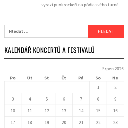
vyrazí punkrockeři na pódia svého turné.
Vyhledávání
KALENDÁŘ KONCERTŮ A FESTIVALŮ
Srpen 2026
Po
Út
St
Čt
Pá
So
Ne
1
2
3
4
5
6
7
8
9
10
11
12
13
14
15
16
17
18
19
20
21
22
23