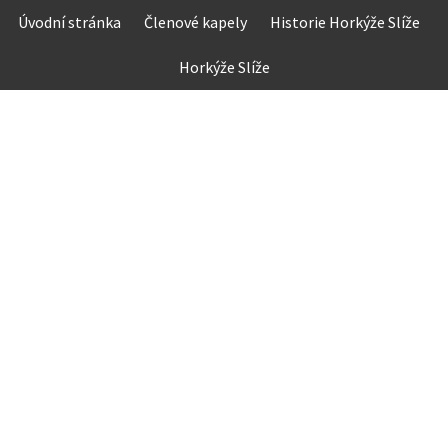
Skip
Úvodní stránka
Členové kapely
Historie Horkýže Slíže
to
content
Horkýže Slíže