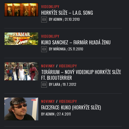
VIDEOKLIPY
HORKÝŽE SLÍŽE – L.A.G. SONG
BY
ADMIN
31.10.2010
/
VIDEOKLIPY
KUKO SANCHEZ – FARMÁR HĽADÁ ŽENU
BY
MIŇONKA
25.11.2010
/
NOVINKY
/
VIDEOKLIPY
TERÁRIUM – NOVÝ VIDEOKLIP HORKÝŽE SLÍŽE
FT. BIJOUTERRIER
BY
LARA
19.7.2012
/
NOVINKY
/
VIDEOKLIPY
FACE2FACE: KUKO (HORKÝŽE SLÍŽE)
BY
ADMIN
27.4.2011
/