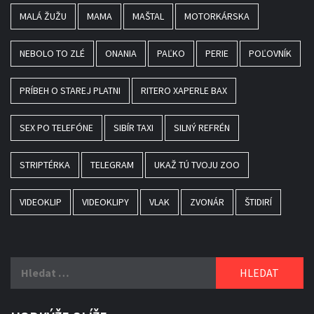
MALÁ ŽUŽU
MAMA
MAŠTAL
MOTORKÁRSKA
NEBOLO TO ZLÉ
ONANIA
PAĽKO
PERIE
POĽOVNÍK
PRÍBEH O STAREJ PLATNI
RITERO XAPERLE BAX
SEX PO TELEFÓNE
SIBÍR TAXI
SILNÝ REFRÉN
STRIPTÉRKA
TELEGRAM
UKAŽ TÚ TVOJU ZOO
VIDEOKLIP
VIDEOKLIPY
VLAK
ZVONÁR
ŠTIDIRÍ
Vyhledávání