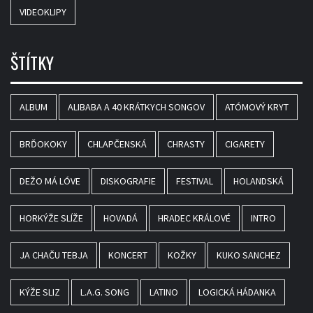
VIDEOKLIPY
ŠTÍTKY
ALBUM
ALIBABA A 40 KRÁTKYCH SONGOV
ATÓMOVÝ KRYT
BRĎOKOKY
CHLAPČENSKÁ
CHRASTY
CIGARETY
DEŽO MÁ LÓVE
DISKOGRAFIE
FESTIVAL
HOLANDSKÁ
HORKÝŽE SLÍŽE
HOVADÁ
HRADEC KRÁLOVÉ
INTRO
JA CHAČU TEBJA
KONCERT
KOŽKY
KUKO SANCHEZ
KÝŽE SLIZ
L.A.G. SONG
LATINO
LOGICKÁ HÁDANKA