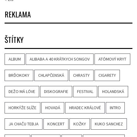
REKLAMA
ŠTÍTKY
ALBUM
ALIBABA A 40 KRÁTKYCH SONGOV
ATÓMOVÝ KRYT
BRĎOKOKY
CHLAPČENSKÁ
CHRASTY
CIGARETY
DEŽO MÁ LÓVE
DISKOGRAFIE
FESTIVAL
HOLANDSKÁ
HORKÝŽE SLÍŽE
HOVADÁ
HRADEC KRÁLOVÉ
INTRO
JA CHAČU TEBJA
KONCERT
KOŽKY
KUKO SANCHEZ