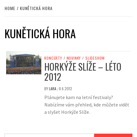
HOME
KUNĚTICKÁ HORA
KUNĚTICKÁ HORA
KONCERTY
/
NOVINKY
/
SLIDESHOW
HORKÝŽE SLÍŽE – LÉTO
2012
BY
LARA
8.6.2012
/
Plánujete kam na letní festivaly?
Nabízíme vám přehled, kde můžete vidět
a slyšet Horkýže Slíže.