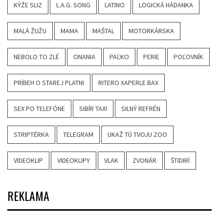
KÝŽE SLIZ
L.A.G. SONG
LATINO
LOGICKÁ HÁDANKA
MALÁ ŽUŽU
MAMA
MAŠTAL
MOTORKÁRSKA
NEBOLO TO ZLÉ
ONANIA
PAĽKO
PERIE
POĽOVNÍK
PRÍBEH O STAREJ PLATNI
RITERO XAPERLE BAX
SEX PO TELEFÓNE
SIBÍR TAXI
SILNÝ REFRÉN
STRIPTÉRKA
TELEGRAM
UKAŽ TÚ TVOJU ZOO
VIDEOKLIP
VIDEOKLIPY
VLAK
ZVONÁR
ŠTIDIRÍ
REKLAMA