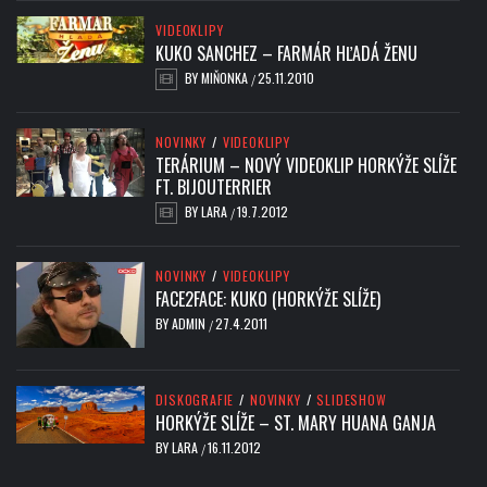
VIDEOKLIPY
KUKO SANCHEZ – FARMÁR HĽADÁ ŽENU
BY
MIŇONKA
25.11.2010
/
NOVINKY
/
VIDEOKLIPY
TERÁRIUM – NOVÝ VIDEOKLIP HORKÝŽE SLÍŽE
FT. BIJOUTERRIER
BY
LARA
19.7.2012
/
NOVINKY
/
VIDEOKLIPY
FACE2FACE: KUKO (HORKÝŽE SLÍŽE)
BY
ADMIN
27.4.2011
/
DISKOGRAFIE
/
NOVINKY
/
SLIDESHOW
HORKÝŽE SLÍŽE – ST. MARY HUANA GANJA
BY
LARA
16.11.2012
/