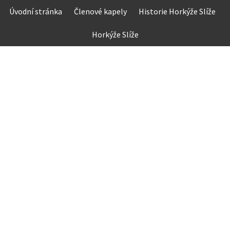
Skip
Úvodní stránka
Členové kapely
Historie Horkýže Slíže
to
content
Horkýže Slíže