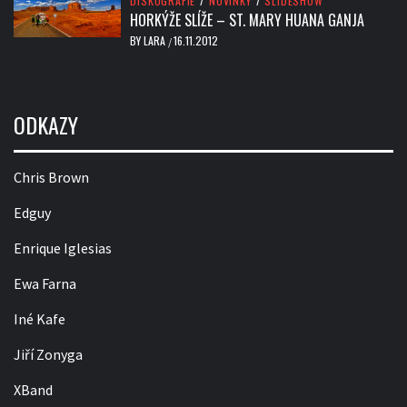
DISKOGRAFIE
/
NOVINKY
/
SLIDESHOW
HORKÝŽE SLÍŽE – ST. MARY HUANA GANJA
BY
LARA
16.11.2012
/
ODKAZY
Chris Brown
Edguy
Enrique Iglesias
Ewa Farna
Iné Kafe
Jiří Zonyga
XBand