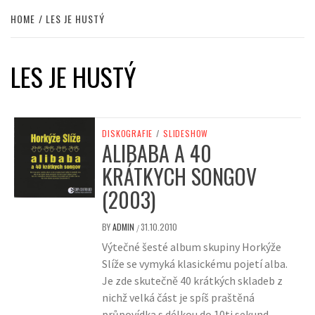
HOME
LES JE HUSTÝ
LES JE HUSTÝ
DISKOGRAFIE
/
SLIDESHOW
ALIBABA A 40
KRÁTKYCH SONGOV
(2003)
BY
ADMIN
31.10.2010
/
Výtečné šesté album skupiny Horkýže
Slíže se vymyká klasickému pojetí alba.
Je zde skutečně 40 krátkých skladeb z
nichž velká část je spíš praštěná
průpovídka s délkou do 10ti sekund.