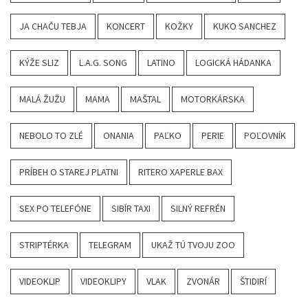
JA CHAČU TEBJA
KONCERT
KOŽKY
KUKO SANCHEZ
KÝŽE SLIZ
L.A.G. SONG
LATINO
LOGICKÁ HÁDANKA
MALÁ ŽUŽU
MAMA
MAŠTAL
MOTORKÁRSKA
NEBOLO TO ZLÉ
ONANIA
PAĽKO
PERIE
POĽOVNÍK
PRÍBEH O STAREJ PLATNI
RITERO XAPERLE BAX
SEX PO TELEFÓNE
SIBÍR TAXI
SILNÝ REFRÉN
STRIPTÉRKA
TELEGRAM
UKAŽ TÚ TVOJU ZOO
VIDEOKLIP
VIDEOKLIPY
VLAK
ZVONÁR
ŠTIDIRÍ