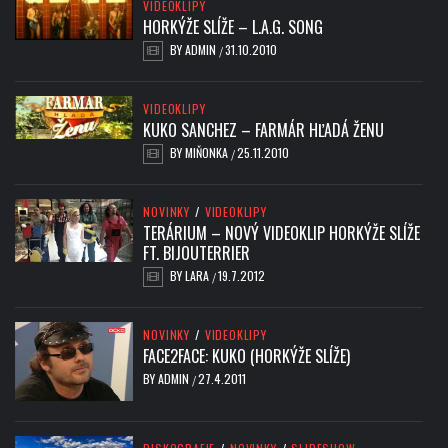
VIDEOKLIPY
HORKÝŽE SLÍŽE – L.A.G. SONG
BY
ADMIN
31.10.2010
/
VIDEOKLIPY
KUKO SANCHEZ – FARMÁR HĽADÁ ŽENU
BY
MIŇONKA
25.11.2010
/
NOVINKY
/
VIDEOKLIPY
TERÁRIUM – NOVÝ VIDEOKLIP HORKÝŽE SLÍŽE
FT. BIJOUTERRIER
BY
LARA
19.7.2012
/
NOVINKY
/
VIDEOKLIPY
FACE2FACE: KUKO (HORKÝŽE SLÍŽE)
BY
ADMIN
27.4.2011
/