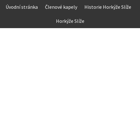
Skip
Úvodní stránka
Členové kapely
Historie Horkýže Slíže
to
content
Horkýže Slíže