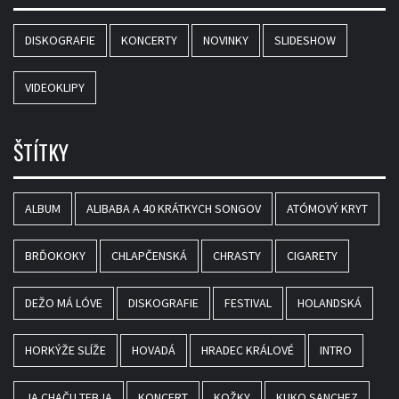
DISKOGRAFIE
KONCERTY
NOVINKY
SLIDESHOW
VIDEOKLIPY
ŠTÍTKY
ALBUM
ALIBABA A 40 KRÁTKYCH SONGOV
ATÓMOVÝ KRYT
BRĎOKOKY
CHLAPČENSKÁ
CHRASTY
CIGARETY
DEŽO MÁ LÓVE
DISKOGRAFIE
FESTIVAL
HOLANDSKÁ
HORKÝŽE SLÍŽE
HOVADÁ
HRADEC KRÁLOVÉ
INTRO
JA CHAČU TEBJA
KONCERT
KOŽKY
KUKO SANCHEZ