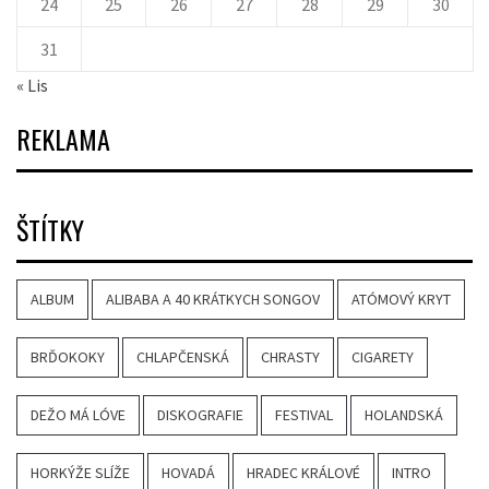
24
25
26
27
28
29
30
31
« Lis
REKLAMA
ŠTÍTKY
ALBUM
ALIBABA A 40 KRÁTKYCH SONGOV
ATÓMOVÝ KRYT
BRĎOKOKY
CHLAPČENSKÁ
CHRASTY
CIGARETY
DEŽO MÁ LÓVE
DISKOGRAFIE
FESTIVAL
HOLANDSKÁ
HORKÝŽE SLÍŽE
HOVADÁ
HRADEC KRÁLOVÉ
INTRO