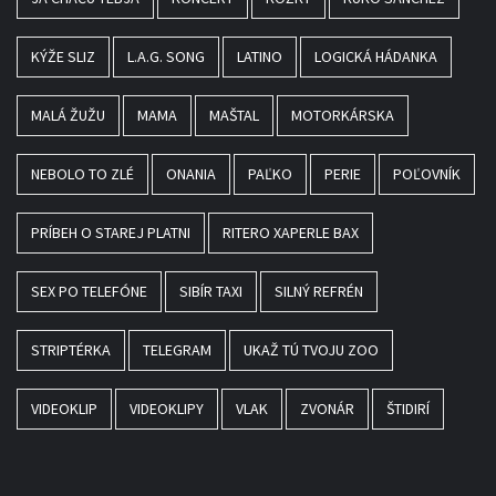
KÝŽE SLIZ
L.A.G. SONG
LATINO
LOGICKÁ HÁDANKA
MALÁ ŽUŽU
MAMA
MAŠTAL
MOTORKÁRSKA
NEBOLO TO ZLÉ
ONANIA
PAĽKO
PERIE
POĽOVNÍK
PRÍBEH O STAREJ PLATNI
RITERO XAPERLE BAX
SEX PO TELEFÓNE
SIBÍR TAXI
SILNÝ REFRÉN
STRIPTÉRKA
TELEGRAM
UKAŽ TÚ TVOJU ZOO
VIDEOKLIP
VIDEOKLIPY
VLAK
ZVONÁR
ŠTIDIRÍ