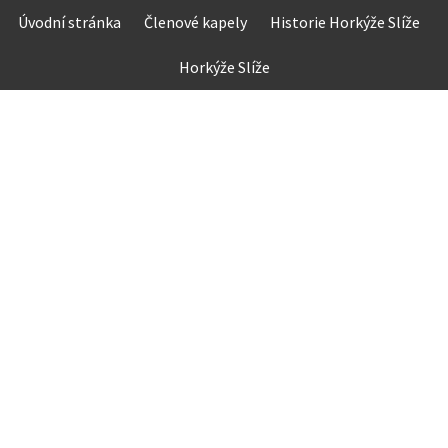
Skip
Úvodní stránka
Členové kapely
Historie Horkýže Slíže
to
content
Horkýže Slíže