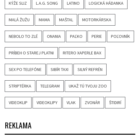
KÝŽE SLIZ
L.A.G. SONG
LATINO
LOGICKÁ HÁDANKA
MALÁ ŽUŽU
MAMA
MAŠTAL
MOTORKÁRSKA
NEBOLO TO ZLÉ
ONANIA
PAĽKO
PERIE
POĽOVNÍK
PRÍBEH O STAREJ PLATNI
RITERO XAPERLE BAX
SEX PO TELEFÓNE
SIBÍR TAXI
SILNÝ REFRÉN
STRIPTÉRKA
TELEGRAM
UKAŽ TÚ TVOJU ZOO
VIDEOKLIP
VIDEOKLIPY
VLAK
ZVONÁR
ŠTIDIRÍ
REKLAMA