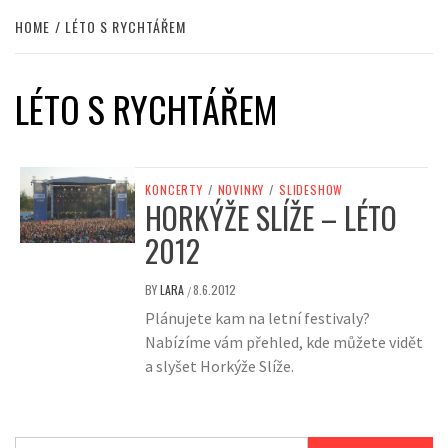
HOME
LÉTO S RYCHTÁŘEM
LÉTO S RYCHTÁŘEM
KONCERTY
/
NOVINKY
/
SLIDESHOW
HORKÝŽE SLÍŽE – LÉTO
2012
BY
LARA
8.6.2012
/
Plánujete kam na letní festivaly?
Nabízíme vám přehled, kde můžete vidět
a slyšet Horkýže Slíže.