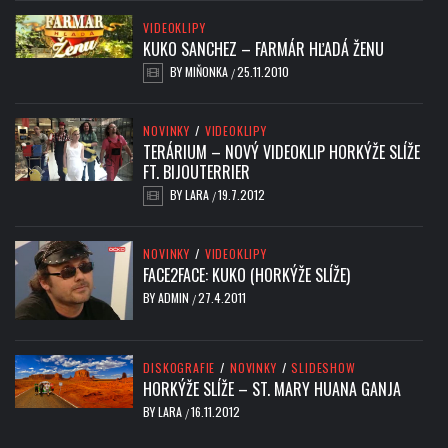
VIDEOKLIPY
KUKO SANCHEZ – FARMÁR HĽADÁ ŽENU
BY
MIŇONKA
25.11.2010
/
NOVINKY
/
VIDEOKLIPY
TERÁRIUM – NOVÝ VIDEOKLIP HORKÝŽE SLÍŽE
FT. BIJOUTERRIER
BY
LARA
19.7.2012
/
NOVINKY
/
VIDEOKLIPY
FACE2FACE: KUKO (HORKÝŽE SLÍŽE)
BY
ADMIN
27.4.2011
/
DISKOGRAFIE
/
NOVINKY
/
SLIDESHOW
HORKÝŽE SLÍŽE – ST. MARY HUANA GANJA
BY
LARA
16.11.2012
/