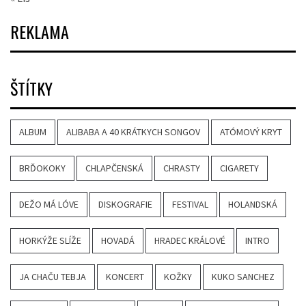
REKLAMA
ŠTÍTKY
ALBUM
ALIBABA A 40 KRÁTKYCH SONGOV
ATÓMOVÝ KRYT
BRĎOKOKY
CHLAPČENSKÁ
CHRASTY
CIGARETY
DEŽO MÁ LÓVE
DISKOGRAFIE
FESTIVAL
HOLANDSKÁ
HORKÝŽE SLÍŽE
HOVADÁ
HRADEC KRÁLOVÉ
INTRO
JA CHAČU TEBJA
KONCERT
KOŽKY
KUKO SANCHEZ