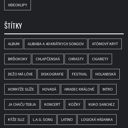
VIDEOKLIPY
ŠTÍTKY
ALBUM
ALIBABA A 40 KRÁTKYCH SONGOV
ATÓMOVÝ KRYT
BRĎOKOKY
CHLAPČENSKÁ
CHRASTY
CIGARETY
DEŽO MÁ LÓVE
DISKOGRAFIE
FESTIVAL
HOLANDSKÁ
HORKÝŽE SLÍŽE
HOVADÁ
HRADEC KRÁLOVÉ
INTRO
JA CHAČU TEBJA
KONCERT
KOŽKY
KUKO SANCHEZ
KÝŽE SLIZ
L.A.G. SONG
LATINO
LOGICKÁ HÁDANKA