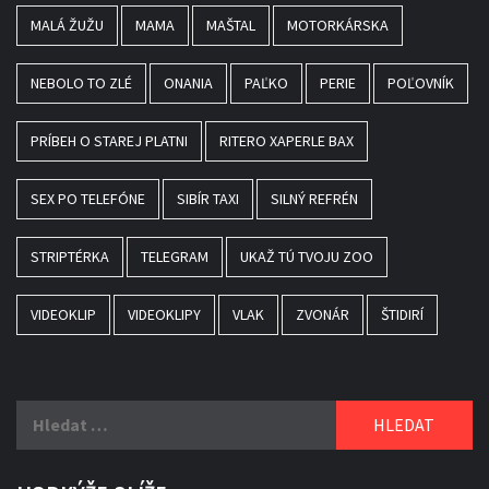
MALÁ ŽUŽU
MAMA
MAŠTAL
MOTORKÁRSKA
NEBOLO TO ZLÉ
ONANIA
PAĽKO
PERIE
POĽOVNÍK
PRÍBEH O STAREJ PLATNI
RITERO XAPERLE BAX
SEX PO TELEFÓNE
SIBÍR TAXI
SILNÝ REFRÉN
STRIPTÉRKA
TELEGRAM
UKAŽ TÚ TVOJU ZOO
VIDEOKLIP
VIDEOKLIPY
VLAK
ZVONÁR
ŠTIDIRÍ
Vyhledávání