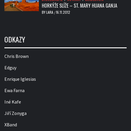
HORKÝŽE SLÍŽE – ST. MARY HUANA GANJA
BY
LARA
16.11.2012
/
ODKAZY
Chris Brown
Edguy
Enrique Iglesias
Ewa Farna
Iné Kafe
Jiří Zonyga
XBand