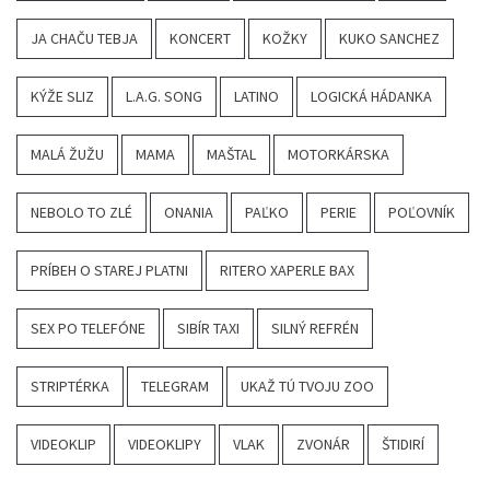
JA CHAČU TEBJA
KONCERT
KOŽKY
KUKO SANCHEZ
KÝŽE SLIZ
L.A.G. SONG
LATINO
LOGICKÁ HÁDANKA
MALÁ ŽUŽU
MAMA
MAŠTAL
MOTORKÁRSKA
NEBOLO TO ZLÉ
ONANIA
PAĽKO
PERIE
POĽOVNÍK
PRÍBEH O STAREJ PLATNI
RITERO XAPERLE BAX
SEX PO TELEFÓNE
SIBÍR TAXI
SILNÝ REFRÉN
STRIPTÉRKA
TELEGRAM
UKAŽ TÚ TVOJU ZOO
VIDEOKLIP
VIDEOKLIPY
VLAK
ZVONÁR
ŠTIDIRÍ