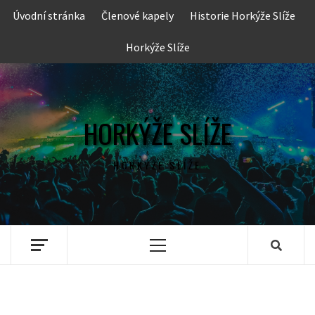
Skip
Úvodní stránka
Členové kapely
Historie Horkýže Slíže
to
content
Horkýže Slíže
HORKÝŽE SLÍŽE
HORKÝŽE SLÍŽE
Primary
Menu