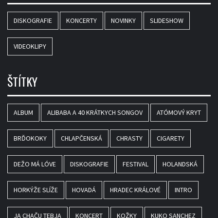
DISKOGRAFIE
KONCERTY
NOVINKY
SLIDESHOW
VIDEOKLIPY
ŠTÍTKY
ALBUM
ALIBABA A 40 KRÁTKYCH SONGOV
ATÓMOVÝ KRYT
BRĎOKOKY
CHLAPČENSKÁ
CHRASTY
CIGARETY
DEŽO MÁ LÓVE
DISKOGRAFIE
FESTIVAL
HOLANDSKÁ
HORKÝŽE SLÍŽE
HOVADÁ
HRADEC KRÁLOVÉ
INTRO
JA CHAČU TEBJA
KONCERT
KOŽKY
KUKO SANCHEZ