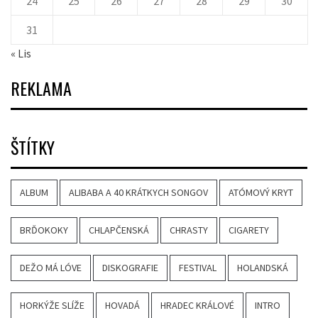
24
25
26
27
28
29
30
31
« Lis
REKLAMA
ŠTÍTKY
ALBUM
ALIBABA A 40 KRÁTKYCH SONGOV
ATÓMOVÝ KRYT
BRĎOKOKY
CHLAPČENSKÁ
CHRASTY
CIGARETY
DEŽO MÁ LÓVE
DISKOGRAFIE
FESTIVAL
HOLANDSKÁ
HORKÝŽE SLÍŽE
HOVADÁ
HRADEC KRÁLOVÉ
INTRO