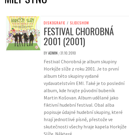
DISKOGRAFIE
/
SLIDESHOW
FESTIVAL CHOROBNÁ
2001 (2001)
BY
ADMIN
31.10.2010
/
Festival Chorobná je album skupiny
Horkýže slíže z roku 2001. Je to první
album této skupiny vydané
vydavatelstvím EMI. Také je to poslední
album, kde hrajte původní bubeník
Martin Košovan. Album udělané jako
fiktivní hudební festival. Obal alba
popisuje údajné hudební skupiny, které
hrají jednotlivé písně, přestože ve
skutečnosti všechy hraje kapela Horkýže
Slíže. Některé