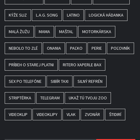
KÝŽE SLIZ
L.A.G. SONG
LATINO
LOGICKÁ HÁDANKA
MALÁ ŽUŽU
MAMA
MAŠTAL
MOTORKÁRSKA
NEBOLO TO ZLÉ
ONANIA
PAĽKO
PERIE
POĽOVNÍK
PRÍBEH O STAREJ PLATNI
RITERO XAPERLE BAX
SEX PO TELEFÓNE
SIBÍR TAXI
SILNÝ REFRÉN
STRIPTÉRKA
TELEGRAM
UKAŽ TÚ TVOJU ZOO
VIDEOKLIP
VIDEOKLIPY
VLAK
ZVONÁR
ŠTIDIRÍ