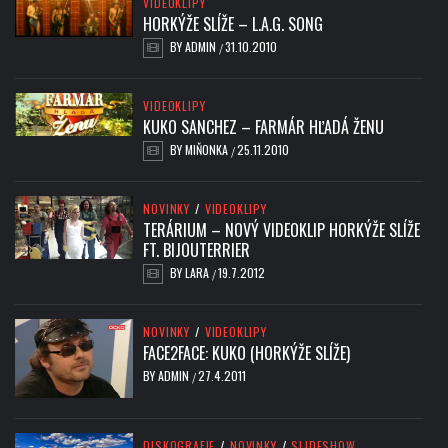
VIDEOKLIPY
HORKÝŽE SLÍŽE – L.A.G. SONG
BY
ADMIN
31.10.2010
/
VIDEOKLIPY
KUKO SANCHEZ – FARMÁR HĽADÁ ŽENU
BY
MIŇONKA
25.11.2010
/
NOVINKY
/
VIDEOKLIPY
TERÁRIUM – NOVÝ VIDEOKLIP HORKÝŽE SLÍŽE
FT. BIJOUTERRIER
BY
LARA
19.7.2012
/
NOVINKY
/
VIDEOKLIPY
FACE2FACE: KUKO (HORKÝŽE SLÍŽE)
BY
ADMIN
27.4.2011
/
DISKOGRAFIE
/
NOVINKY
/
SLIDESHOW