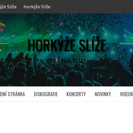
ýže Slíže
Horkýže Slíže
HORKÝŽE SLÍŽE
HORKÝŽE SLÍŽE
DNÍ STRÁNKA
DISKOGRAFIE
KONCERTY
NOVINKY
VIDEOK