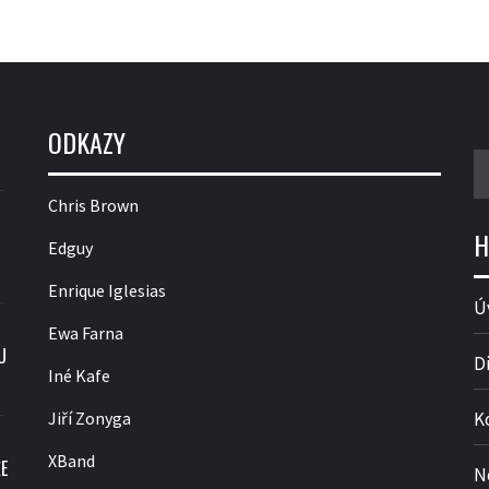
ODKAZY
V
Chris Brown
H
Edguy
Enrique Iglesias
Ú
Ewa Farna
U
D
Iné Kafe
Jiří Zonyga
K
XBand
E
N