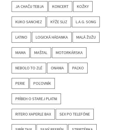
JA CHAČU TEBJA
KONCERT
KOŽKY
KUKO SANCHEZ
KÝŽE SLIZ
L.A.G. SONG
LATINO
LOGICKÁ HÁDANKA
MALÁ ŽUŽU
MAMA
MAŠTAL
MOTORKÁRSKA
NEBOLO TO ZLÉ
ONANIA
PAĽKO
PERIE
POĽOVNÍK
PRÍBEH O STAREJ PLATNI
RITERO XAPERLE BAX
SEX PO TELEFÓNE
SIBÍR TAXI
SILNÝ REFRÉN
STRIPTÉRKA