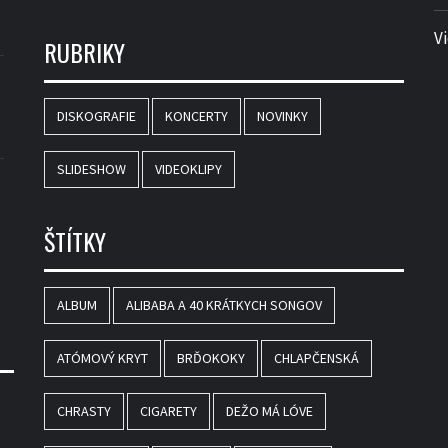
V
RUBRIKY
DISKOGRAFIE
KONCERTY
NOVINKY
SLIDESHOW
VIDEOKLIPY
ŠTÍTKY
ALBUM
ALIBABA A 40 KRÁTKYCH SONGOV
ATÓMOVÝ KRYT
BRĎOKOKY
CHLAPČENSKÁ
CHRASTY
CIGARETY
DEŽO MÁ LÓVE