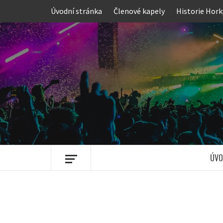
Skip
Úvodní stránka
Členové kapely
Historie Hork
to
content
ÚVO