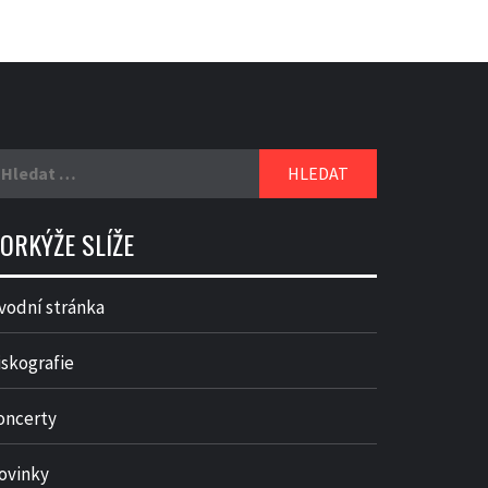
yhledávání
ORKÝŽE SLÍŽE
vodní stránka
iskografie
oncerty
ovinky