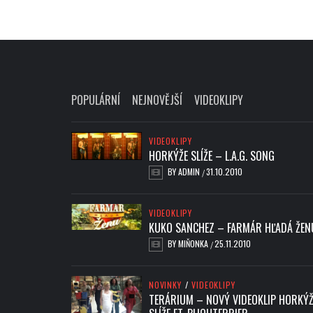
POPULÁRNÍ
NEJNOVĚJŠÍ
VIDEOKLIPY
VIDEOKLIPY
HORKÝŽE SLÍŽE – L.A.G. SONG
BY
ADMIN
31.10.2010
/
VIDEOKLIPY
KUKO SANCHEZ – FARMÁR HĽADÁ ŽEN
BY
MIŇONKA
25.11.2010
/
NOVINKY
/
VIDEOKLIPY
TERÁRIUM – NOVÝ VIDEOKLIP HORKÝŽ