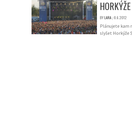
HORKÝŽE 
BY
LARA
8.6.2012
/
Plánujete kam n
slyšet Horkýže S