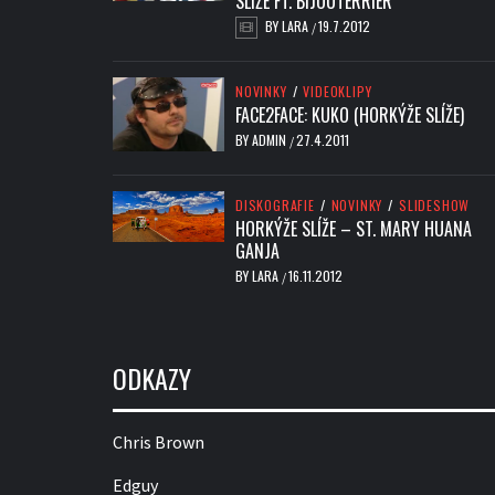
SLÍŽE FT. BIJOUTERRIER
BY
LARA
19.7.2012
/
NOVINKY
/
VIDEOKLIPY
FACE2FACE: KUKO (HORKÝŽE SLÍŽE)
BY
ADMIN
27.4.2011
/
DISKOGRAFIE
/
NOVINKY
/
SLIDESHOW
HORKÝŽE SLÍŽE – ST. MARY HUANA
GANJA
BY
LARA
16.11.2012
/
ODKAZY
Chris Brown
Edguy