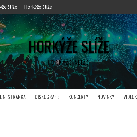
ýže Slíže
Horkýže Slíže
HORKÝŽE SLÍŽE
HORKÝŽE SLÍŽE
DNÍ STRÁNKA
DISKOGRAFIE
KONCERTY
NOVINKY
VIDEOK