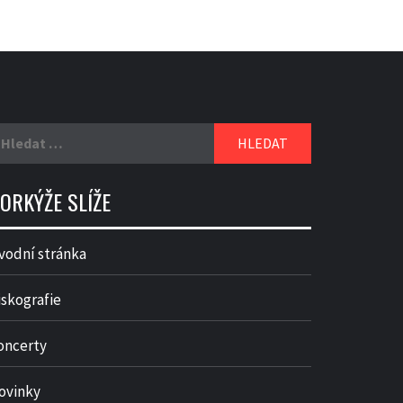
yhledávání
ORKÝŽE SLÍŽE
vodní stránka
iskografie
oncerty
ovinky