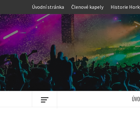
Skip
Úvodní stránka
Členové kapely
Historie Hork
to
content
ÚVO