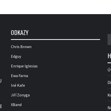
ODKAZY
V
Chris Brown
H
Edguy
Enrique Iglesias
Ú
Ewa Farna
U
D
Iné Kafe
Jiří Zonyga
K
XBand
E
N