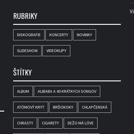
V
RUBRIKY
DISKOGRAFIE
KONCERTY
NOVINKY
SLIDESHOW
VIDEOKLIPY
ŠTÍTKY
ALBUM
ALIBABA A 40 KRÁTKYCH SONGOV
ATÓMOVÝ KRYT
BRĎOKOKY
CHLAPČENSKÁ
CHRASTY
CIGARETY
DEŽO MÁ LÓVE