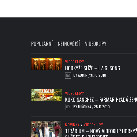
POPULÁRNÍ
NEJNOVĚJŠÍ
VIDEOKLIPY
VIDEOKLIPY
HORKÝŽE SLÍŽE – L.A.G. SONG
BY
ADMIN
31.10.2010
/
VIDEOKLIPY
KUKO SANCHEZ – FARMÁR HĽADÁ ŽEN
BY
MIŇONKA
25.11.2010
/
NOVINKY
/
VIDEOKLIPY
TERÁRIUM – NOVÝ VIDEOKLIP HORKÝŽ