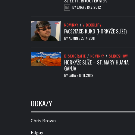
SLÍŽE FT. BIJOUTERRIER
BY
LARA
19.7.2012
/
NOVINKY
/
VIDEOKLIPY
FACE2FACE: KUKO (HORKÝŽE SLÍŽE)
BY
ADMIN
27.4.2011
/
DISKOGRAFIE
/
NOVINKY
/
SLIDESHOW
HORKÝŽE SLÍŽE – ST. MARY HUANA
GANJA
BY
LARA
16.11.2012
/
ODKAZY
Chris Brown
Edguy