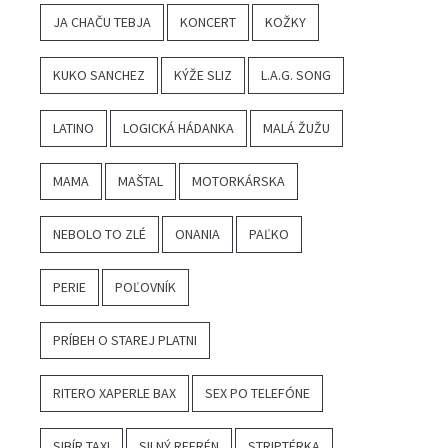
JA CHAČU TEBJA
KONCERT
KOŽKY
KUKO SANCHEZ
KÝŽE SLIZ
L.A.G. SONG
LATINO
LOGICKÁ HÁDANKA
MALÁ ŽUŽU
MAMA
MAŠTAL
MOTORKÁRSKA
NEBOLO TO ZLÉ
ONANIA
PAĽKO
PERIE
POĽOVNÍK
PRÍBEH O STAREJ PLATNI
RITERO XAPERLE BAX
SEX PO TELEFÓNE
SIBÍR TAXI
SILNÝ REFRÉN
STRIPTÉRKA