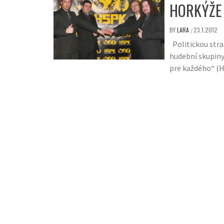
HORKÝŽE 
BY
LARA
23.1.2012
/
Politickou stra
hudební skupiny
pre každého“ (