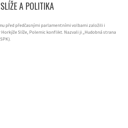
SLÍŽE A POLITIKA
nu před předčasnými parlamentními volbami založili i
 Horkýže Slíže, Polemic konflikt. Nazvali ji „Hudobná strana
HSPK).