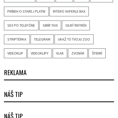
PRÍBEH O STAREJ PLATNI
RITERO XAPERLE BAX
SEX PO TELEFÓNE
SIBÍR TAXI
SILNÝ REFRÉN
STRIPTÉRKA
TELEGRAM
UKAŽ TÚ TVOJU ZOO
VIDEOKLIP
VIDEOKLIPY
VLAK
ZVONÁR
ŠTIDIRÍ
REKLAMA
NÁŠ TIP
NÁŠ TIP