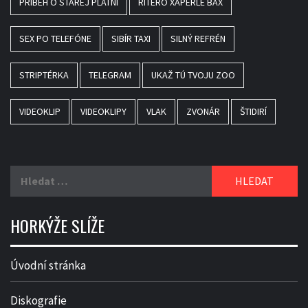
PRÍBEH O STAREJ PLATNI
RITERO XAPERLE BAX
SEX PO TELEFÓNE
SIBÍR TAXI
SILNÝ REFRÉN
STRIPTÉRKA
TELEGRAM
UKAŽ TÚ TVOJU ZOO
VIDEOKLIP
VIDEOKLIPY
VLAK
ZVONÁR
ŠTIDIRÍ
Vyhledávání
HORKÝŽE SLÍŽE
Úvodní stránka
Diskografie