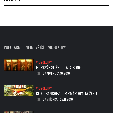
POPULÁRNÍ
NEJNOVĚJŠÍ
VIDEOKLIPY
VIDEOKLIPY
HORKÝŽE SLÍŽE – L.A.G. SONG
BY
ADMIN
31.10.2010
/
VIDEOKLIPY
KUKO SANCHEZ – FARMÁR HĽADÁ ŽENU
BY
MIŇONKA
25.11.2010
/