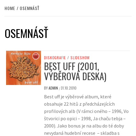
HOME
OSEMNÁSŤ
OSEMNÁSŤ
DISKOGRAFIE
/
SLIDESHOW
BEST UFF (2001,
VÝBĚROVÁ DESKA)
BY
ADMIN
31.10.2010
/
Best uff je výběrové album, které
obsahuje 22 hitů z předcházejících
profilových alb (V rámci oného – 1996, Vo
štvorici po opici – 1998, Ja chaču tebja –
2000). Jako bonus je na albu do té doby
nevydaná hudební recese – skladba s