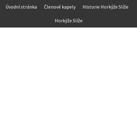
Skip
Úvodní stránka
Členové kapely
Historie Horkýže Slíže
to
content
Horkýže Slíže