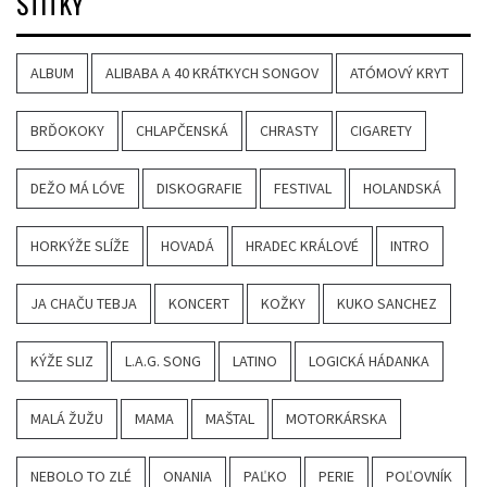
ŠTÍTKY
ALBUM
ALIBABA A 40 KRÁTKYCH SONGOV
ATÓMOVÝ KRYT
BRĎOKOKY
CHLAPČENSKÁ
CHRASTY
CIGARETY
DEŽO MÁ LÓVE
DISKOGRAFIE
FESTIVAL
HOLANDSKÁ
HORKÝŽE SLÍŽE
HOVADÁ
HRADEC KRÁLOVÉ
INTRO
JA CHAČU TEBJA
KONCERT
KOŽKY
KUKO SANCHEZ
KÝŽE SLIZ
L.A.G. SONG
LATINO
LOGICKÁ HÁDANKA
MALÁ ŽUŽU
MAMA
MAŠTAL
MOTORKÁRSKA
NEBOLO TO ZLÉ
ONANIA
PAĽKO
PERIE
POĽOVNÍK