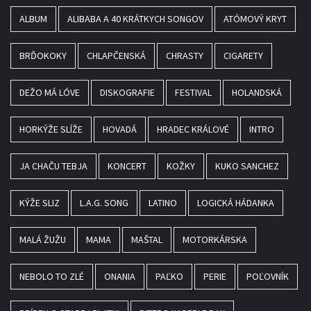
ALBUM
ALIBABA A 40 KRÁTKYCH SONGOV
ATÓMOVÝ KRYT
BRĎOKOKY
CHLAPČENSKÁ
CHRASTY
CIGARETY
DEŽO MÁ LÓVE
DISKOGRAFIE
FESTIVAL
HOLANDSKÁ
HORKÝŽE SLÍŽE
HOVADÁ
HRADEC KRÁLOVÉ
INTRO
JA CHAČU TEBJA
KONCERT
KOŽKY
KUKO SANCHEZ
KÝŽE SLIZ
L.A.G. SONG
LATINO
LOGICKÁ HÁDANKA
MALÁ ŽUŽU
MAMA
MAŠTAL
MOTORKÁRSKA
NEBOLO TO ZLÉ
ONANIA
PAĽKO
PERIE
POĽOVNÍK