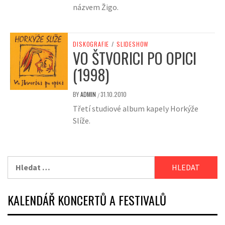
názvem Žigo.
DISKOGRAFIE
/
SLIDESHOW
VO ŠTVORICI PO OPICI
(1998)
BY
ADMIN
31.10.2010
/
Třetí studiové album kapely Horkýže
Slíže.
Vyhledávání
KALENDÁŘ KONCERTŮ A FESTIVALŮ