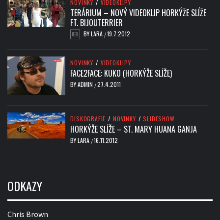
NOVINKY
/
VIDEOKLIPY
TERÁRIUM – NOVÝ VIDEOKLIP HORKÝŽE SLÍŽE
FT. BIJOUTERRIER
BY
LARA
19.7.2012
/
NOVINKY
/
VIDEOKLIPY
FACE2FACE: KUKO (HORKÝŽE SLÍŽE)
BY
ADMIN
27.4.2011
/
DISKOGRAFIE
/
NOVINKY
/
SLIDESHOW
HORKÝŽE SLÍŽE – ST. MARY HUANA GANJA
BY
LARA
16.11.2012
/
ODKAZY
Chris Brown