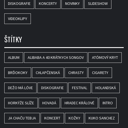
DISKOGRAFIE
KONCERTY
NOVINKY
SLIDESHOW
VIDEOKLIPY
ŠTÍTKY
ALBUM
ALIBABA A 40 KRÁTKYCH SONGOV
ATÓMOVÝ KRYT
BRĎOKOKY
CHLAPČENSKÁ
CHRASTY
CIGARETY
DEŽO MÁ LÓVE
DISKOGRAFIE
FESTIVAL
HOLANDSKÁ
HORKÝŽE SLÍŽE
HOVADÁ
HRADEC KRÁLOVÉ
INTRO
JA CHAČU TEBJA
KONCERT
KOŽKY
KUKO SANCHEZ