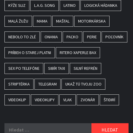
KÝŽE SLIZ
L.A.G. SONG
LATINO
LOGICKÁ HÁDANKA
MALÁ ŽUŽU
MAMA
MAŠTAL
MOTORKÁRSKA
NEBOLO TO ZLÉ
ONANIA
PAĽKO
PERIE
POĽOVNÍK
PRÍBEH O STAREJ PLATNI
RITERO XAPERLE BAX
SEX PO TELEFÓNE
SIBÍR TAXI
SILNÝ REFRÉN
STRIPTÉRKA
TELEGRAM
UKAŽ TÚ TVOJU ZOO
VIDEOKLIP
VIDEOKLIPY
VLAK
ZVONÁR
ŠTIDIRÍ
Vyhledávání