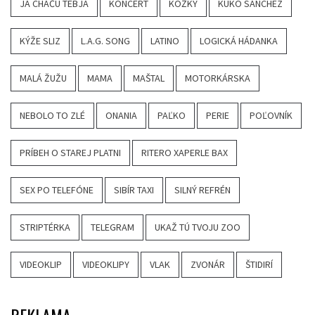
JA CHAČU TEBJA
KONCERT
KOŽKY
KUKO SANCHEZ
KÝŽE SLIZ
L.A.G. SONG
LATINO
LOGICKÁ HÁDANKA
MALÁ ŽUŽU
MAMA
MAŠTAL
MOTORKÁRSKA
NEBOLO TO ZLÉ
ONANIA
PAĽKO
PERIE
POĽOVNÍK
PRÍBEH O STAREJ PLATNI
RITERO XAPERLE BAX
SEX PO TELEFÓNE
SIBÍR TAXI
SILNÝ REFRÉN
STRIPTÉRKA
TELEGRAM
UKAŽ TÚ TVOJU ZOO
VIDEOKLIP
VIDEOKLIPY
VLAK
ZVONÁR
ŠTIDIRÍ