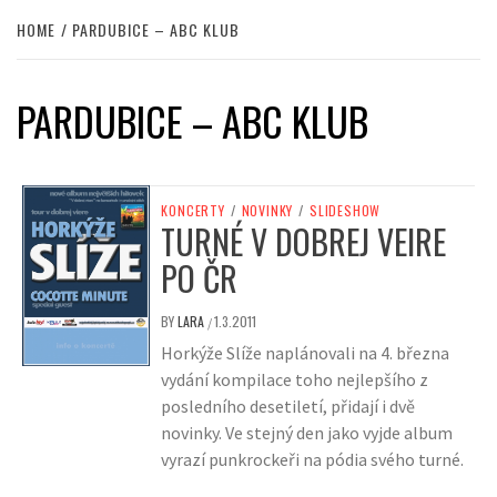
HOME
PARDUBICE – ABC KLUB
PARDUBICE – ABC KLUB
KONCERTY
/
NOVINKY
/
SLIDESHOW
TURNÉ V DOBREJ VEIRE
PO ČR
BY
LARA
1.3.2011
/
Horkýže Slíže naplánovali na 4. března
vydání kompilace toho nejlepšího z
posledního desetiletí, přidají i dvě
novinky. Ve stejný den jako vyjde album
vyrazí punkrockeři na pódia svého turné.