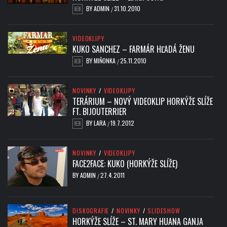
BY
ADMIN
31.10.2010
/
VIDEOKLIPY
KUKO SANCHEZ – FARMÁR HĽADÁ ŽENU
BY
MIŇONKA
25.11.2010
/
NOVINKY
/
VIDEOKLIPY
TERÁRIUM – NOVÝ VIDEOKLIP HORKÝŽE SLÍŽE
FT. BIJOUTERRIER
BY
LARA
19.7.2012
/
NOVINKY
/
VIDEOKLIPY
FACE2FACE: KUKO (HORKÝŽE SLÍŽE)
BY
ADMIN
27.4.2011
/
DISKOGRAFIE
/
NOVINKY
/
SLIDESHOW
HORKÝŽE SLÍŽE – ST. MARY HUANA GANJA