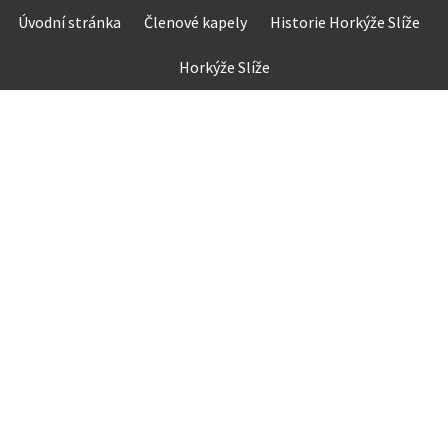
Skip
Úvodní stránka
Členové kapely
Historie Horkýže Slíže
to
content
Horkýže Slíže