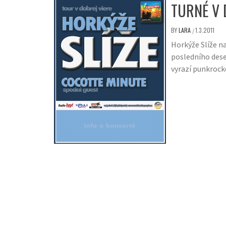
TURNÉ V 
BY
LARA
1.3.2011
/
Horkýže Slíže n
posledního deset
vyrazí punkrock