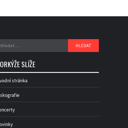
yhledávání
ORKÝŽE SLÍŽE
vodní stránka
iskografie
oncerty
ovinky