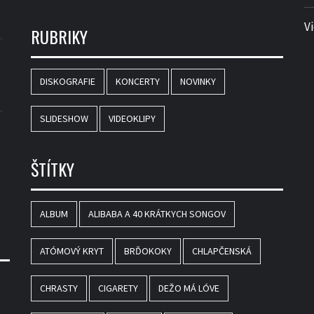
V
RUBRIKY
DISKOGRAFIE
KONCERTY
NOVINKY
SLIDESHOW
VIDEOKLIPY
ŠTÍTKY
ALBUM
ALIBABA A 40 KRÁTKYCH SONGOV
ATÓMOVÝ KRYT
BRĎOKOKY
CHLAPČENSKÁ
CHRASTY
CIGARETY
DEŽO MÁ LÓVE