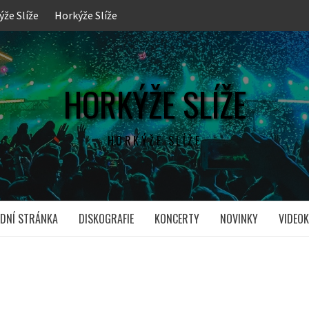
ýže Slíže
Horkýže Slíže
HORKÝŽE SLÍŽE
HORKÝŽE SLÍŽE
DNÍ STRÁNKA
DISKOGRAFIE
KONCERTY
NOVINKY
VIDEOK