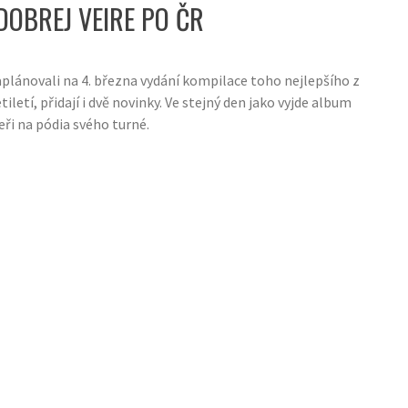
DOBREJ VEIRE PO ČR
aplánovali na 4. března vydání kompilace toho nejlepšího z
iletí, přidají i dvě novinky. Ve stejný den jako vyjde album
eři na pódia svého turné.