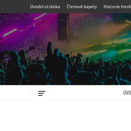
Skip
Úvodní stránka
Členové kapely
Historie Hork
to
content
ÚVO