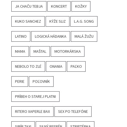
JA CHAČU TEBJA
KONCERT
KOŽKY
KUKO SANCHEZ
KÝŽE SLIZ
L.A.G. SONG
LATINO
LOGICKÁ HÁDANKA
MALÁ ŽUŽU
MAMA
MAŠTAL
MOTORKÁRSKA
NEBOLO TO ZLÉ
ONANIA
PAĽKO
PERIE
POĽOVNÍK
PRÍBEH O STAREJ PLATNI
RITERO XAPERLE BAX
SEX PO TELEFÓNE
SIBÍR TAXI
SILNÝ REFRÉN
STRIPTÉRKA