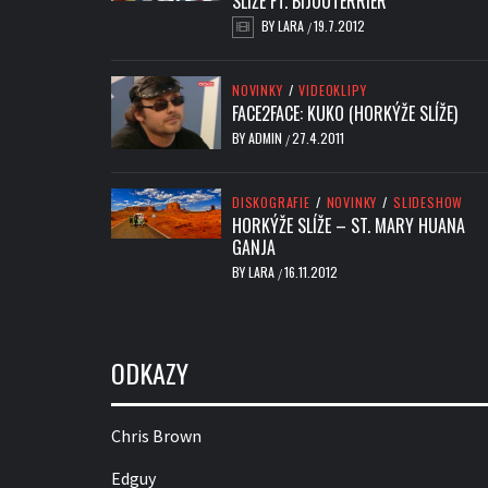
SLÍŽE FT. BIJOUTERRIER
BY
LARA
19.7.2012
/
NOVINKY
/
VIDEOKLIPY
FACE2FACE: KUKO (HORKÝŽE SLÍŽE)
BY
ADMIN
27.4.2011
/
DISKOGRAFIE
/
NOVINKY
/
SLIDESHOW
HORKÝŽE SLÍŽE – ST. MARY HUANA
GANJA
BY
LARA
16.11.2012
/
ODKAZY
Chris Brown
Edguy