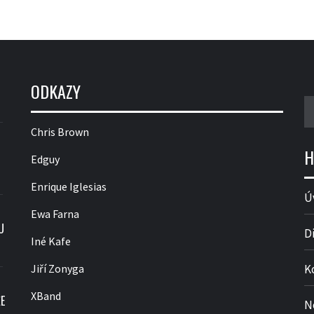
ODKAZY
V
Chris Brown
H
Edguy
Enrique Iglesias
Ú
Ewa Farna
U
D
Iné Kafe
Jiří Zonyga
K
XBand
E
N