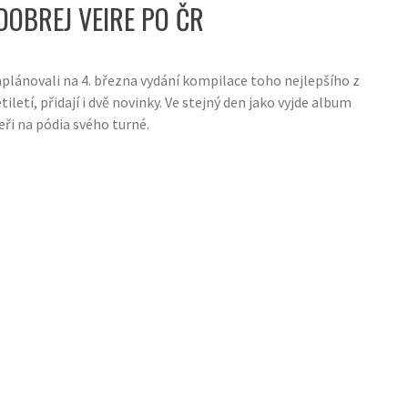
DOBREJ VEIRE PO ČR
aplánovali na 4. března vydání kompilace toho nejlepšího z
iletí, přidají i dvě novinky. Ve stejný den jako vyjde album
eři na pódia svého turné.