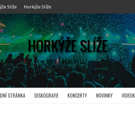
ýže Slíže
Horkýže Slíže
HORKÝŽE SLÍŽE
HORKÝŽE SLÍŽE
DNÍ STRÁNKA
DISKOGRAFIE
KONCERTY
NOVINKY
VIDEOK