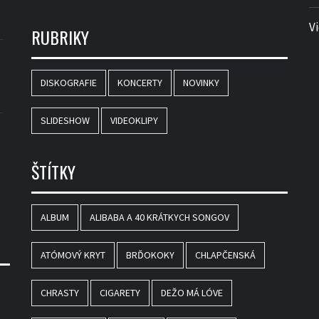
V
RUBRIKY
DISKOGRAFIE
KONCERTY
NOVINKY
SLIDESHOW
VIDEOKLIPY
ŠTÍTKY
ALBUM
ALIBABA A 40 KRÁTKYCH SONGOV
ATÓMOVÝ KRYT
BRĎOKOKY
CHLAPČENSKÁ
CHRASTY
CIGARETY
DEŽO MÁ LÓVE