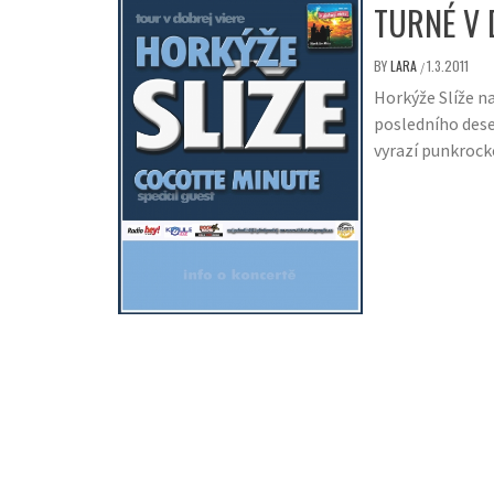
TURNÉ V 
BY
LARA
1.3.2011
/
Horkýže Slíže n
posledního deset
vyrazí punkrock