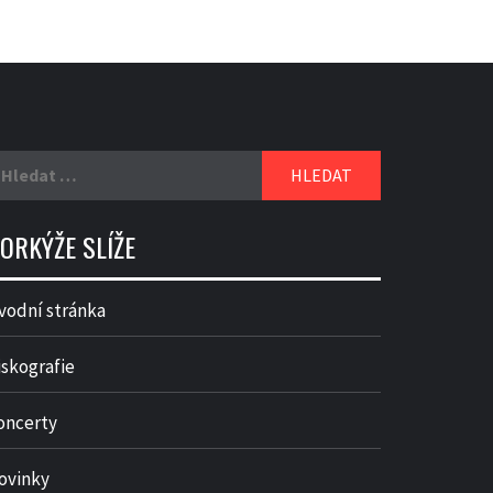
yhledávání
ORKÝŽE SLÍŽE
vodní stránka
iskografie
oncerty
ovinky