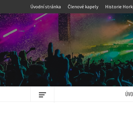
Skip
Úvodní stránka
Členové kapely
Historie Hork
to
content
ÚVO