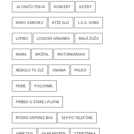
JA CHAČU TEBJA
KONCERT
KOŽKY
KUKO SANCHEZ
KÝŽE SLIZ
L.A.G. SONG
LATINO
LOGICKÁ HÁDANKA
MALÁ ŽUŽU
MAMA
MAŠTAL
MOTORKÁRSKA
NEBOLO TO ZLÉ
ONANIA
PAĽKO
PERIE
POĽOVNÍK
PRÍBEH O STAREJ PLATNI
RITERO XAPERLE BAX
SEX PO TELEFÓNE
SIBÍR TAXI
SILNÝ REFRÉN
STRIPTÉRKA