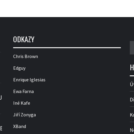
ODKAZY
V
Chris Brown
H
Edguy
Enrique Iglesias
Ú
Ewa Farna
U
D
Iné Kafe
Jiří Zonyga
K
XBand
E
N