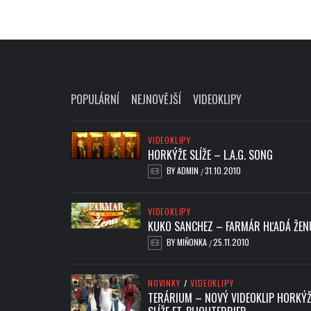
POPULÁRNÍ
NEJNOVĚJŠÍ
VIDEOKLIPY
VIDEOKLIPY
HORKÝŽE SLÍŽE – L.A.G. SONG
BY
ADMIN
31.10.2010
/
VIDEOKLIPY
KUKO SANCHEZ – FARMÁR HĽADÁ ŽEN
BY
MIŇONKA
25.11.2010
/
NOVINKY
/
VIDEOKLIPY
TERÁRIUM – NOVÝ VIDEOKLIP HORKÝŽ