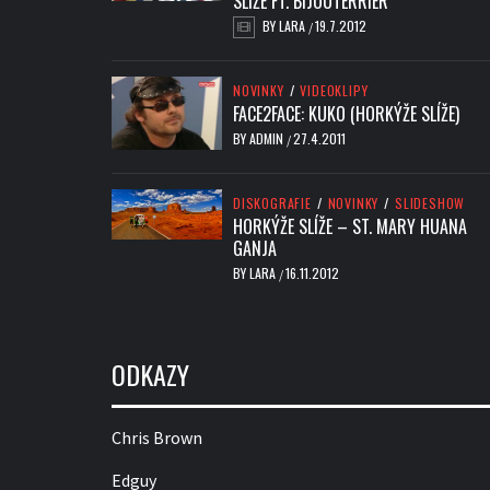
SLÍŽE FT. BIJOUTERRIER
BY
LARA
19.7.2012
/
NOVINKY
/
VIDEOKLIPY
FACE2FACE: KUKO (HORKÝŽE SLÍŽE)
BY
ADMIN
27.4.2011
/
DISKOGRAFIE
/
NOVINKY
/
SLIDESHOW
HORKÝŽE SLÍŽE – ST. MARY HUANA
GANJA
BY
LARA
16.11.2012
/
ODKAZY
Chris Brown
Edguy